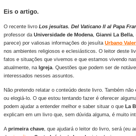
Eis o artigo.
O recente livro
Los jesuitas. Del Vaticano II al Papa Fra
professor da
Universidade
de Modena
,
Gianni
La
Bella
,
parece) por valiosas informações do jesuíta
Urbano
Vale
nos ambientes religiosos e eclesiásticos. O leitor deste l
fatos e situações que vivemos e que estamos vivendo nas
atualmente, na
Igreja
. Questões que podem ser de notável
interessados nesses assuntos.
Não pretendo relatar o conteúdo deste livro. Também não é
ou elogiá-lo. O que estou tentando fazer é oferecer algum
podem ajudar a entender melhor e saber situar o que
La
B
explicam em um livro que, sem dúvida alguma, é muito in
A
primeira chave
, que ajudará o leitor do livro, será (eu