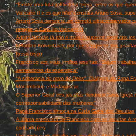
“Existe uma luta política na Igreja, entre os que que
Vaticano II e os que não” constata Arturo Sosa, super
Arturo Sosa denuncia um complô ultraconservador pa
renegar o Concílio Vaticano II
Adolfo Nicolás já não é mais o superior geral dos jes
Relatório Kolvenbach: por que o superior dos jesuíta
fosse bispo
Francisco aos seus irmãos jesuítas: “Sejam trabalha
semeadores da esperança”
“A soberania do povo de Deus”. Diálogos do Papa Fr
Moçambique e Madagascar
O Superior Geral dos jesuítas denuncia "uma Igreja 
corresponsabilidade das mulheres"
Papa Francisco almoça na Cúria Geral dos Jesuítas
A última entrevista de Francisco com os jesuítas é
contradições
Um apelo e um desafio aos jesuítas: abracem a autê