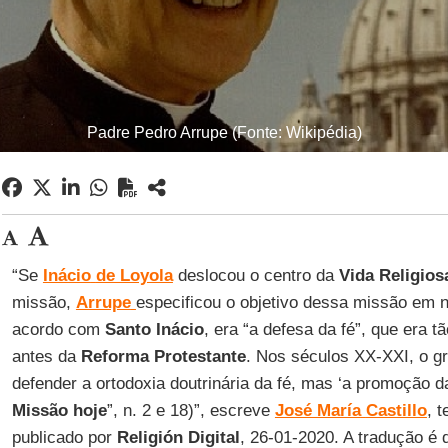
Padre Pedro Arrupe (Fonte: Wikipédia)
“Se
Inácio
de Loyola
deslocou o centro da
Vida
Religios
missão,
Arrupe
especificou o objetivo dessa missão em 
acordo com
Santo
Inácio
, era “a defesa da fé”, que era t
antes da
Reforma
Protestante
. Nos séculos XX-XXI, o g
defender a ortodoxia doutrinária da fé, mas ‘a promoção da 
Missão
hoje
”, n. 2 e 18)”, escreve
José María
Castillo
, 
publicado por
Religión
Digital
, 26-01-2020. A tradução é