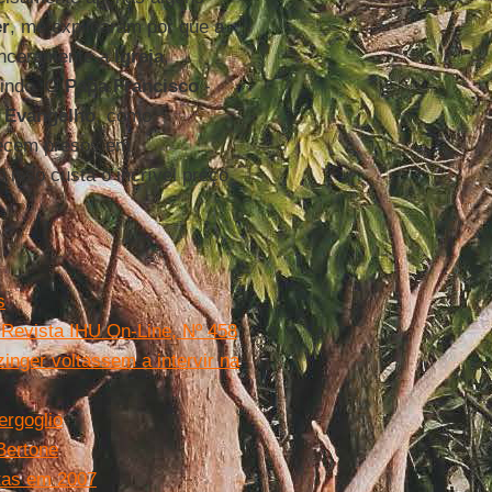
er
, me explicaram por que a
sinceramente a
Igreja
,
gindo. O
Papa
Francisco
-
o
Evangelho
, como
necem presos em
 isso custa o incrível preço
s
Revista IHU On-Line, Nº 458
inger voltassem a intervir na
ergoglio
Bertone
ítas em 2007