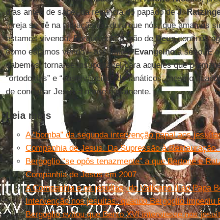
dias antes de saber da renúncia do papado de
J
.
Ratzing
Igreja se vê na situação tão dura que nós, que amamos 
estamos vivendo. Porque nela a mão de
Deus
continua a
como estamos vendo – assumiu o
Evangelho
a sério. E 
sabemos, torna-se insuportável para aqueles que perma
“ortodoxias” e “observâncias” de fanáticos, mesmo quando
de condenar Jesus à morte novamente.
Leia mais
A “bomba” da segunda intervenção papal aos jesuíta
Companhia de Jesus. Da Supressão à Restauração. 
Bergoglio “se opôs tenazmente” a que Bertone e Ratz
Companhia de Jesus em 2007
A Companhia e os jesuítas, do Vaticano II ao Papa B
Intervenção nos jesuítas: quando Bergoglio impediu 
Bergoglio evitou que Bento XVI interviesse nos jesu