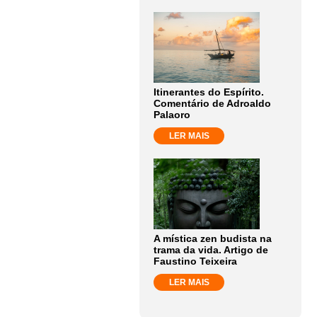
Itinerantes do Espírito.
Comentário de Adroaldo
Palaoro
LER MAIS
A mística zen budista na
trama da vida. Artigo de
Faustino Teixeira
LER MAIS