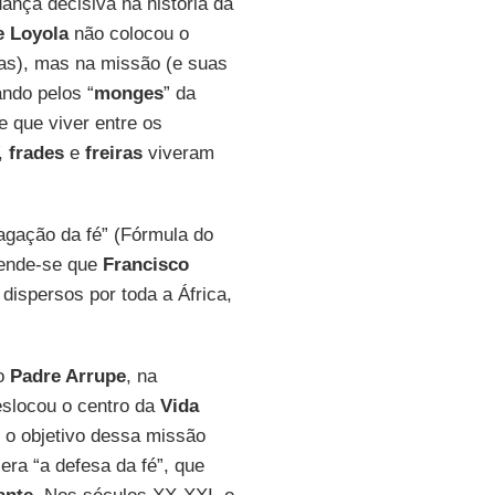
ança decisiva na história da
e Loyola
não colocou o
as), mas na missão (e suas
ando pelos “
monges
” da
e que viver entre os
V,
frades
e
freiras
viveram
agação da fé” (Fórmula do
ende-se que
Francisco
 dispersos por toda a África,
lo
Padre Arrupe
, na
slocou o centro da
Vida
 o objetivo dessa missão
 era “a defesa da fé”, que