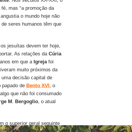
ante
. Nos séculos XX-XXI, o
a fé, mas “a promoção da
e angustia o mundo hoje não
ões de seres humanos têm que
 os jesuítas devem ter hoje,
portar. As relações da
Cúria
 anos em que a
Igreja
foi
stiveram muito próximos da
 uma decisão capital de
no papado de
Bento
XVI
, o
, algo que não foi consumado
rge
M
.
Bergoglio
, o atual
m o superior geral seguinte
ecisamente apenas alguns