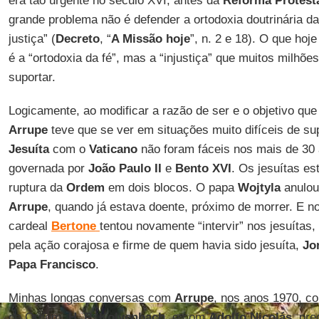
era tão urgente no século XVI, antes da
Reforma
Protest
grande problema não é defender a ortodoxia doutrinária d
justiça” (
Decreto
, “
A Missão
hoje
”, n. 2 e 18). O que hoj
é a “ortodoxia da fé”, mas a “injustiça” que muitos milh
suportar.
Logicamente, ao modificar a razão de ser e o objetivo que
Arrupe
teve que se ver em situações muito difíceis de su
Jesuíta
com o
Vaticano
não foram fáceis nos mais de 30
governada por
João Paulo
II
e
Bento
XVI
. Os jesuítas e
ruptura da
Ordem
em dois blocos. O papa
Wojtyla
anulou
Arrupe
, quando já estava doente, próximo de morrer. E 
cardeal
Bertone
tentou novamente “intervir” nos jesuítas
pela ação corajosa e firme de quem havia sido jesuíta,
Jo
Papa
Francisco
.
Minhas longas conversas com
Arrupe
, nos anos 1970, co
da Ordem,
H
.
P
.
Kolvenbach
, e com
Adolfo
Nicolás
, pr