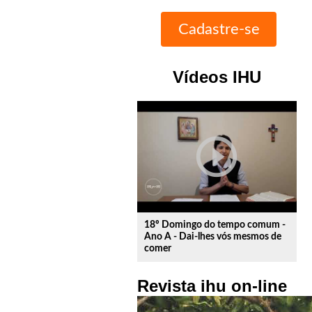
Vídeos IHU
play_circle_outline
18º Domingo do tempo comum -
Ano A - Dai-lhes vós mesmos de
comer
Revista ihu on-line