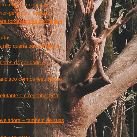
rem a Igreja sonhada pelo
ior-geral dos jesuítas
ra forçar um futuro Papa a
uítas
s não queria que Bergoglio
dores da caridade e
ancisco com os jesuítas de
relutante em reconhecer a
 reveladora – também de suas
ntica pobreza