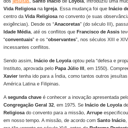
dos
jesuítas
,
Santo
Inácio
de
Loyola
, introduziu uma mud
Vida
Religiosa
na
Igreja
. Essa mudança foi que
Inácio
d
centro da
Vida
Religiosa
no convento (e suas observânci
exigências). Desde os “
Anacoretas
” (do século III), pass
Idade
Média
, até os conflitos que
Francisco
de Assis
tev
“
conventuais
” e os “
observantes
”, nos séculos XIII e XI
incessantes conflitos.
Sendo assim,
Inácio
de Loyola
optou pela “defesa e prop
Instituto, aprovada pelo
Papa
Júlio
III
, em 1550). Compre
Xavier
tenha ido para a Índia, como tantos outros jesuítas
América Latina e Filipinas.
A
segunda chave
é conhecer a inovação apresentada pe
Congregação
Geral
32
, em 1975. Se
Inácio
de Loyola
de
Religiosa
do convento para a missão,
Arrupe
especificou
em nosso tempo. A missão, de acordo com
Santo
Inácio
,