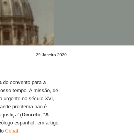
29 Janeiro 2020
a
do convento para a
nosso tempo. A missão, de
ão urgente no século XVI,
rande problema não é
justiça’ (
Decreto
, “
A
teólogo espanhol, em artigo
 do
Cepat
.