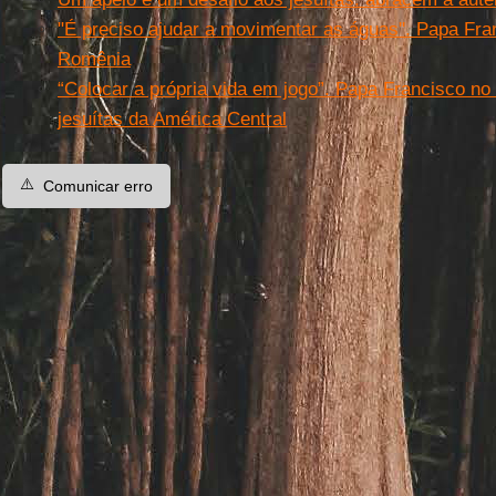
"É preciso ajudar a movimentar as águas''. Papa Fra
Romênia
“Colocar a própria vida em jogo”. Papa Francisco 
jesuítas da América Central
⚠️
Comunicar erro