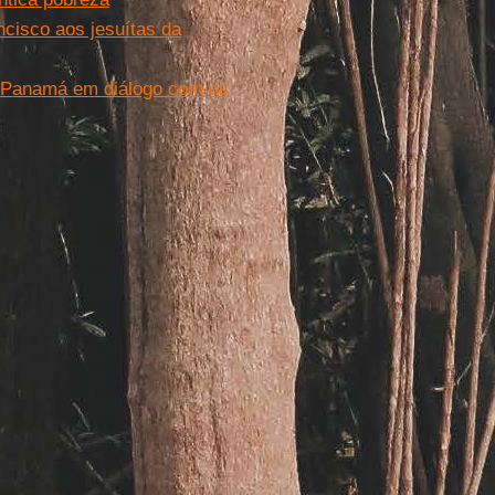
ncisco aos jesuítas da
no Panamá em diálogo com os