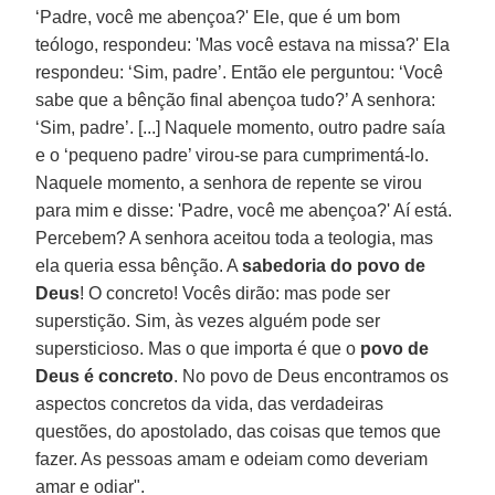
‘Padre, você me abençoa?' Ele, que é um bom
teólogo, respondeu: 'Mas você estava na missa?' Ela
respondeu: ‘Sim, padre’. Então ele perguntou: ‘Você
sabe que a bênção final abençoa tudo?’ A senhora:
‘Sim, padre’. [...] Naquele momento, outro padre saía
e o ‘pequeno padre’ virou-se para cumprimentá-lo.
Naquele momento, a senhora de repente se virou
para mim e disse: 'Padre, você me abençoa?' Aí está.
Percebem? A senhora aceitou toda a teologia, mas
ela queria essa bênção. A
sabedoria do povo de
Deus
! O concreto! Vocês dirão: mas pode ser
superstição. Sim, às vezes alguém pode ser
supersticioso. Mas o que importa é que o
povo de
Deus é concreto
. No povo de Deus encontramos os
aspectos concretos da vida, das verdadeiras
questões, do apostolado, das coisas que temos que
fazer. As pessoas amam e odeiam como deveriam
amar e odiar".