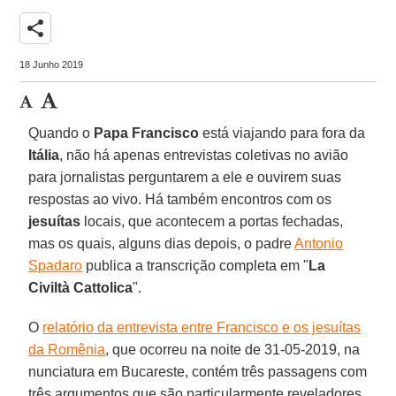
share
18 Junho 2019
Quando o
Papa Francisco
está viajando para fora da
Itália
, não há apenas entrevistas coletivas no avião
para jornalistas perguntarem a ele e ouvirem suas
respostas ao vivo. Há também encontros com os
jesuítas
locais, que acontecem a portas fechadas,
mas os quais, alguns dias depois, o padre
Antonio
Spadaro
publica a transcrição completa em "
La
Civiltà Cattolica
".
O
relatório da entrevista entre Francisco e os jesuítas
da Romênia
, que ocorreu na noite de 31-05-2019, na
nunciatura em Bucareste, contém três passagens com
três argumentos que são particularmente reveladores