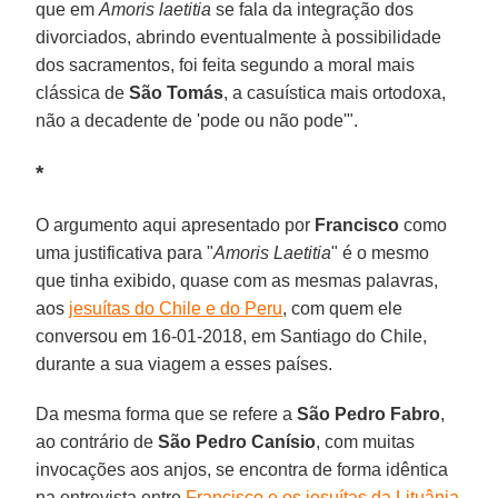
que em
Amoris laetitia
se fala da integração dos
divorciados, abrindo eventualmente à possibilidade
dos sacramentos, foi feita segundo a moral mais
clássica de
São Tomás
, a casuística mais ortodoxa,
não a decadente de 'pode ou não pode'".
*
O argumento aqui apresentado por
Francisco
como
uma justificativa para "
Amoris Laetitia
" é o mesmo
que tinha exibido, quase com as mesmas palavras,
aos
jesuítas do Chile e do Peru
, com quem ele
conversou em 16-01-2018, em Santiago do Chile,
durante a sua viagem a esses países.
Da mesma forma que se refere a
São Pedro Fabro
,
ao contrário de
São Pedro Canísio
, com muitas
invocações aos anjos, se encontra de forma idêntica
na entrevista entre
Francisco e os jesuítas da Lituânia