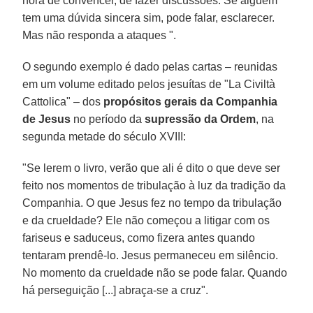
hora de convencer, de fazer discussões. Se alguém
tem uma dúvida sincera sim, pode falar, esclarecer.
Mas não responda a ataques ".
O segundo exemplo é dado pelas cartas – reunidas
em um volume editado pelos jesuítas de "La Civiltà
Cattolica" – dos
propósitos gerais da Companhia
de Jesus
no período da
supressão da Ordem
, na
segunda metade do século XVIII:
"Se lerem o livro, verão que ali é dito o que deve ser
feito nos momentos de tribulação à luz da tradição da
Companhia. O que Jesus fez no tempo da tribulação
e da crueldade? Ele não começou a litigar com os
fariseus e saduceus, como fizera antes quando
tentaram prendê-lo. Jesus permaneceu em silêncio.
No momento da crueldade não se pode falar. Quando
há perseguição [...] abraça-se a cruz".