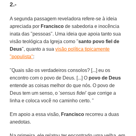
2.-
A segunda passagem reveladora refere-se à ideia
apreciada por
Francisco
de sabedoria e inocência
inata das "pessoas". Uma ideia que apoia tanto sua
visão teológica da Igreja como "
santo povo fiel de
Deus
", quanto a sua
visão política tipicamente
"populista"
:
"Quais são os verdadeiros consolos? [...] eu os
encontro com o povo de Deus. [...] O
povo de Deus
entende as coisas melhor do que nós. O povo de
Deus tem um senso, o '
sensus fidei
' que corrige a
linha e coloca você no caminho certo. "
Em apoio a essa visão,
Francisco
recorreu a duas
anedotas.
Na primeira, ele relatou ter encontrado uma velha, em