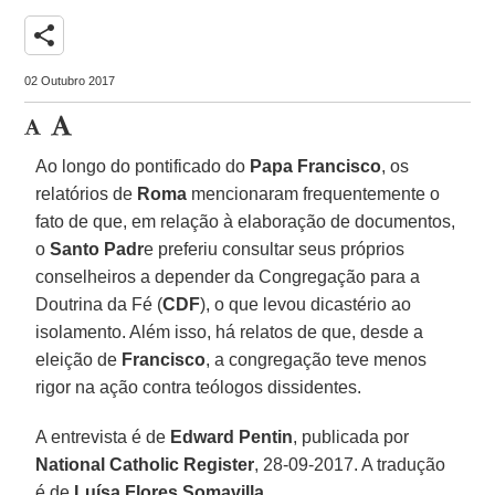
share
02 Outubro 2017
Ao longo do pontificado do
Papa Francisco
, os
relatórios de
Roma
mencionaram frequentemente o
fato de que, em relação à elaboração de documentos,
o
Santo Padr
e preferiu consultar seus próprios
conselheiros a depender da Congregação para a
Doutrina da Fé (
CDF
), o que levou dicastério ao
isolamento. Além isso, há relatos de que, desde a
eleição de
Francisco
, a congregação teve menos
rigor na ação contra teólogos dissidentes.
A entrevista é de
Edward Pentin
, publicada por
National Catholic Register
, 28-09-2017. A tradução
é de
Luísa Flores Somavilla.