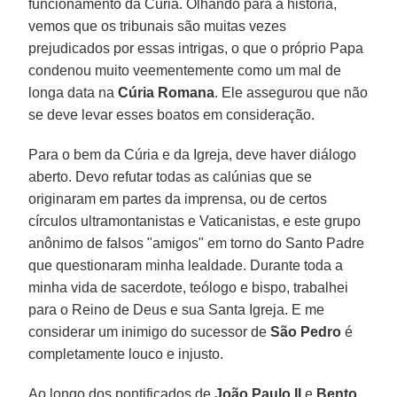
funcionamento da Cúria. Olhando para a história,
vemos que os tribunais são muitas vezes
prejudicados por essas intrigas, o que o próprio Papa
condenou muito veementemente como um mal de
longa data na
Cúria Romana
. Ele assegurou que não
se deve levar esses boatos em consideração.
Para o bem da Cúria e da Igreja, deve haver diálogo
aberto. Devo refutar todas as calúnias que se
originaram em partes da imprensa, ou de certos
círculos ultramontanistas e Vaticanistas, e este grupo
anônimo de falsos "amigos" em torno do Santo Padre
que questionaram minha lealdade. Durante toda a
minha vida de sacerdote, teólogo e bispo, trabalhei
para o Reino de Deus e sua Santa Igreja. E me
considerar um inimigo do sucessor de
São Pedro
é
completamente louco e injusto.
Ao longo dos pontificados de
João Paulo II
e
Bento