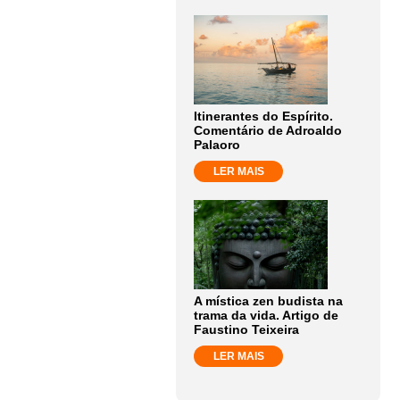
Itinerantes do Espírito.
Comentário de Adroaldo
Palaoro
LER MAIS
A mística zen budista na
trama da vida. Artigo de
Faustino Teixeira
LER MAIS