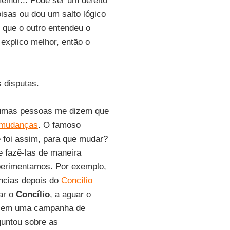
lhor... Pode ser um defeito
isas ou dou um salto lógico
 que o outro entendeu o
 explico melhor, então o
 disputas.
lgumas pessoas me dizem que
r mudanças
. O famoso
 foi assim, para que mudar?
 fazê-las de maneira
xperimentamos. Por exemplo,
ências depois do
Concílio
zar o
Concílio
, a aguar o
ve em uma campanha de
guntou sobre as