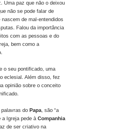
az. Uma paz que não o deixou
ue não se pode falar de
ue nascem de mal-entendidos
sputas. Falou da importância
reitos com as pessoas e do
greja, bem como a
o.
e o seu pontificado, uma
o eclesial. Além disso, fez
ua opinião sobre o conceito
nificado.
s palavras do
Papa
, são “a
 a Igreja pede à
Companhia
z de ser criativo na