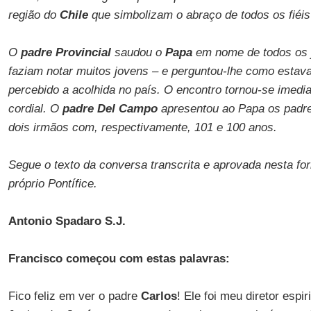
região do
Chile
que simbolizam o abraço de todos os fiéis
O
padre Provincial
saudou o
Papa
em nome de todos os j
faziam notar muitos jovens – e perguntou-lhe como estav
percebido a acolhida no país. O encontro tornou-se imedia
cordial. O
padre Del Campo
apresentou ao Papa os padr
dois irmãos com, respectivamente, 101 e 100 anos.
Segue o texto da conversa transcrita e aprovada nesta fo
próprio Pontífice.
Antonio Spadaro S.J.
Francisco começou com estas palavras:
Fico feliz em ver o padre
Carlos
! Ele foi meu diretor esp