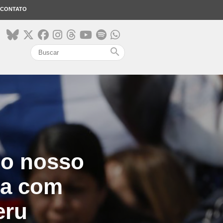
CONTATO
search
 o nosso
sa com
eru