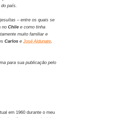
 do país.
esuítas – entre os quais se
a no
Chile
e como tinha
tamente muito familiar e
es
Carlos
e
José Aldunate
,
rma para sua publicação pelo
iritual em 1960 durante o meu