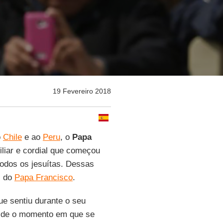
19 Fevereiro 2018
o
Chile
e ao
Peru
, o
Papa
liar e cordial que começou
dos os jesuítas. Dessas
s do
Papa Francisco
.
ue sentiu durante o seu
sde o momento em que se