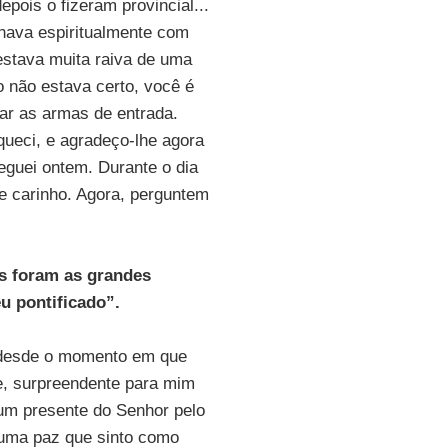
pois o fizeram provincial...
lhava espiritualmente com
estava muita raiva de uma
o não estava certo, você é
rar as armas de entrada.
queci, e agradeço-lhe agora
eguei ontem. Durante o dia
de carinho. Agora, perguntem
is foram as grandes
u pontificado”.
 desde o momento em que
te, surpreendente para mim
 um presente do Senhor pelo
 uma paz que sinto como