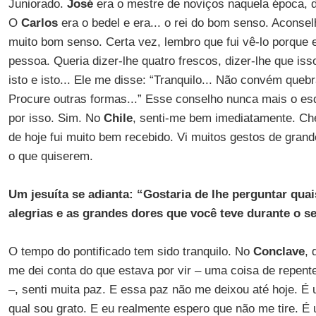
Juniorado.
José
era o mestre de noviços naquela época, de
O
Carlos
era o bedel e era... o rei do bom senso. Aconse
muito bom senso. Certa vez, lembro que fui vê-lo porque 
pessoa. Queria dizer-lhe quatro frescos, dizer-lhe que iss
isto e isto... Ele me disse: “Tranquilo... Não convém queb
Procure outras formas...” Esse conselho nunca mais o es
por isso. Sim. No
Chile
, senti-me bem imediatamente. Ch
de hoje fui muito bem recebido. Vi muitos gestos de gran
o que quiserem.
Um jesuíta se adianta: “Gostaria de lhe perguntar qua
alegrias e as grandes dores que você teve durante o se
O tempo do pontificado tem sido tranquilo. No
Conclave
,
me dei conta do que estava por vir – uma coisa de repen
–, senti muita paz. E essa paz não me deixou até hoje. É
qual sou grato. E eu realmente espero que não me tire. É