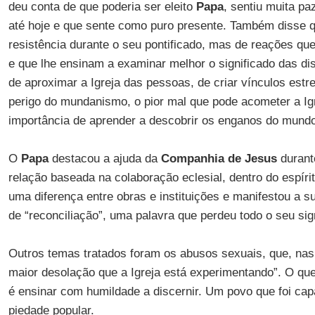
deu conta de que poderia ser eleito
Papa
, sentiu muita p
até hoje e que sente como puro presente. Também disse q
resistência durante o seu pontificado, mas de reações q
e que lhe ensinam a examinar melhor o significado das di
de aproximar a Igreja das pessoas, de criar vínculos est
perigo do mundanismo, o pior mal que pode acometer a I
importância de aprender a descobrir os enganos do mund
O
Papa
destacou a ajuda da
Companhia de Jesus
durant
relação baseada na colaboração eclesial, dentro do espírit
uma diferença entre obras e instituições e manifestou a s
de “reconciliação”, uma palavra que perdeu todo o seu sig
Outros temas tratados foram os abusos sexuais, que, na
maior desolação que a Igreja está experimentando”. O que
é ensinar com humildade a discernir. Um povo que foi capa
piedade popular.