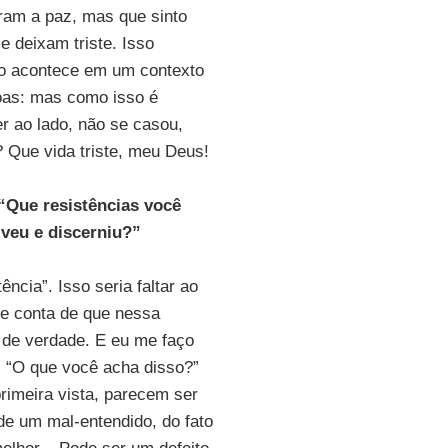
iram a paz, mas que sinto
e deixam triste. Isso
o acontece em um contexto
soas: mas como isso é
r ao lado, não se casou,
? Que vida triste, meu Deus!
“Que resistências você
iveu e discerniu?”
ncia”. Isso seria faltar ao
-se conta de que nessa
 de verdade. E eu me faço
: “O que você acha disso?”
rimeira vista, parecem ser
de um mal-entendido, do fato