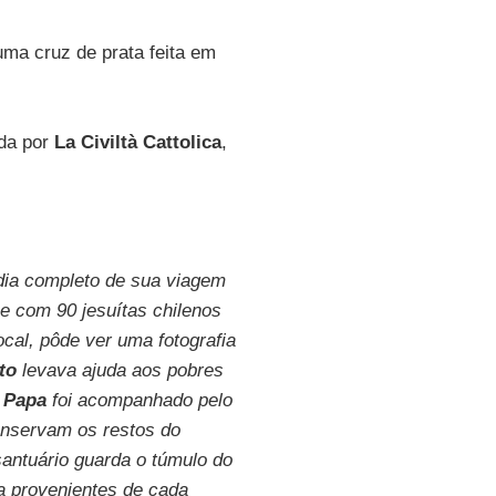
ma cruz de prata feita em
ada por
La Civiltà Cattolica
,
o dia completo de sua viagem
e com 90 jesuítas chilenos
ocal, pôde ver uma fotografia
rto
levava ajuda aos pobres
O
Papa
foi acompanhado pelo
onservam os restos do
santuário guarda o túmulo do
a provenientes de cada