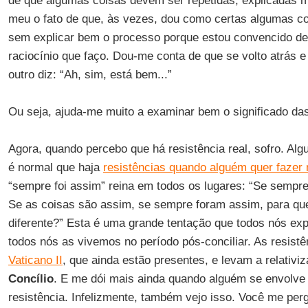
de que algumas coisas devem ser repetidas, explicadas me
meu o fato de que, às vezes, dou como certas algumas co
sem explicar bem o processo porque estou convencido de
raciocínio que faço. Dou-me conta de que se volto atrás e
outro diz: “Ah, sim, está bem...”
Ou seja, ajuda-me muito a examinar bem o significado das
Agora, quando percebo que há resistência real, sofro. A
é normal que haja
resistências quando alguém quer faze
“sempre foi assim” reina em todos os lugares: “Se sempre
Se as coisas são assim, se sempre foram assim, para que
diferente?” Esta é uma grande tentação que todos nós e
todos nós as vivemos no período pós-conciliar. As resist
Vaticano II
, que ainda estão presentes, e levam a relativi
Concílio
. E me dói mais ainda quando alguém se envol
resistência. Infelizmente, também vejo isso. Você me per