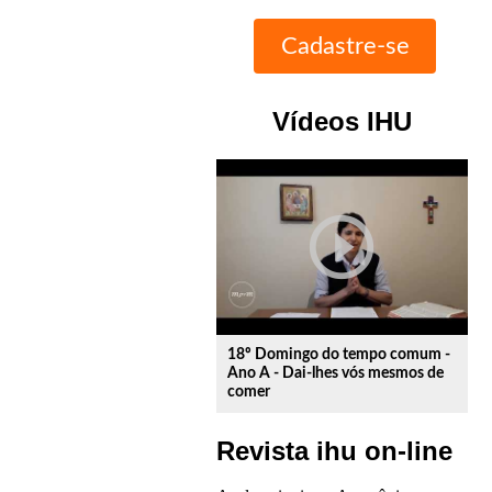
Vídeos IHU
play_circle_outline
18º Domingo do tempo comum -
Ano A - Dai-lhes vós mesmos de
comer
Revista ihu on-line