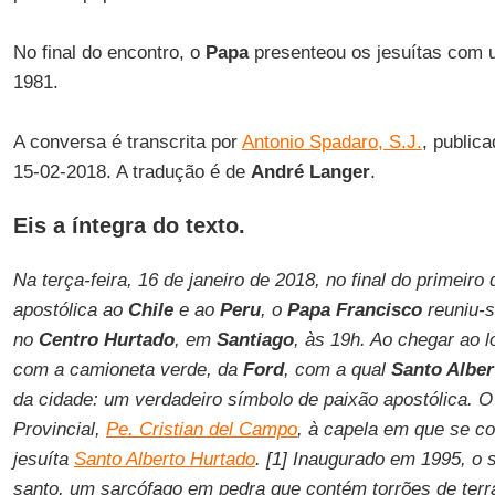
No final do encontro, o
Papa
presenteou os jesuítas com u
1981.
A conversa é transcrita por
Antonio Spadaro, S.J.
, public
15-02-2018. A tradução é de
André Langer
.
Eis a íntegra do texto.
Na terça-feira, 16 de janeiro de 2018, no final do primeir
apostólica ao
Chile
e ao
Peru
, o
Papa
Francisco
reuniu-s
no
Centro Hurtado
, em
Santiago
, às 19h. Ao chegar ao l
com a camioneta verde, da
Ford
, com a qual
Santo Albe
da cidade: um verdadeiro símbolo de paixão apostólica. 
Provincial,
Pe. Cristian del Campo
, à capela em que se c
jesuíta
Santo Alberto Hurtado
. [1] Inaugurado em 1995, o 
santo, um sarcófago em pedra que contém torrões de terr