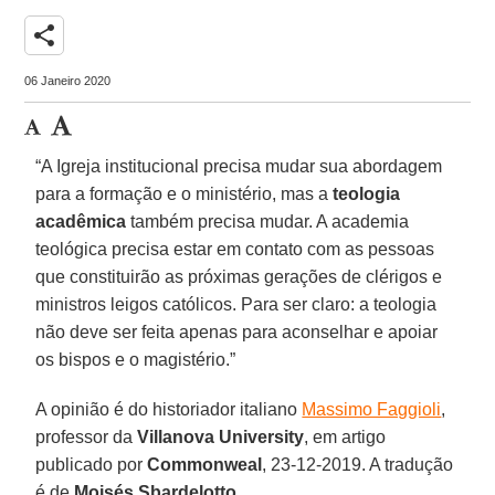
share
06 Janeiro 2020
“A Igreja institucional precisa mudar sua abordagem
para a formação e o ministério, mas a
teologia
acadêmica
também precisa mudar. A academia
teológica precisa estar em contato com as pessoas
que constituirão as próximas gerações de clérigos e
ministros leigos católicos. Para ser claro: a teologia
não deve ser feita apenas para aconselhar e apoiar
os bispos e o magistério.”
A opinião é do historiador italiano
Massimo Faggioli
,
professor da
Villanova University
, em artigo
publicado por
Commonweal
, 23-12-2019. A tradução
é de
Moisés Sbardelotto
.