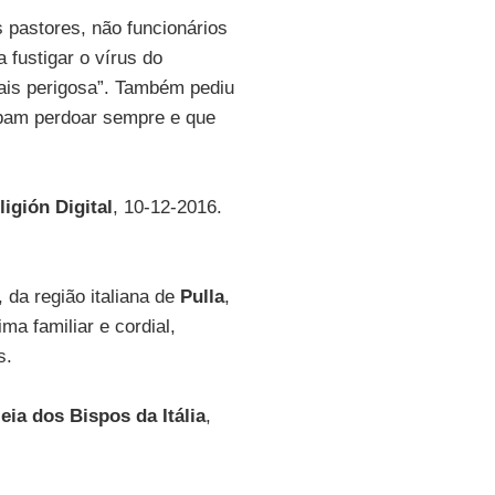
 pastores, não funcionários
 fustigar o vírus do
mais perigosa”. Também pediu
bam perdoar sempre e que
ligión Digital
, 10-12-2016.
, da região italiana de
Pulla
,
a familiar e cordial,
s.
ia dos Bispos da Itália
,