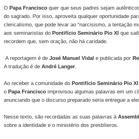
O
Papa Francisco
quer que seus padres sejam autênticos
do sagrado. Por isso, aproveita qualquer oportunidade para
clericalismo, que pode levar ao “narcisismo, a tentação 
aos seminaristas do
Pontifício Seminário Pio XI
que sai
recordem que, sem oração, não há caridade.
A reportagem é de
José Manuel Vidal
e publicada por
Re
A tradução é de
André Langer
.
Ao receber a comunidade do
Pontifício Seminário Pio XI
o
Papa Francisco
improvisou algumas palavras em um clim
anunciando que o discurso preparado seria entregue a ele
Nesse texto, são recordadas as suas palavras à
Assemble
sobre a identidade e o ministério dos presbíteros.