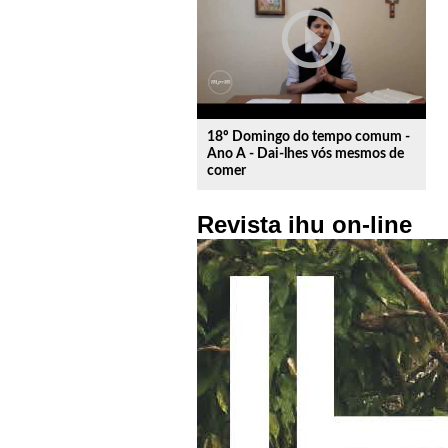
play_circle_outline
18º Domingo do tempo comum -
Ano A - Dai-lhes vós mesmos de
comer
Revista ihu on-line