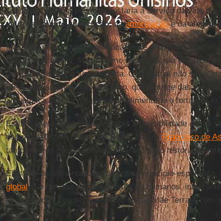
cotidiano. Então a economia estaria a serviço da vida e a
valores da auto-realização
, da
amorização
e da
alegria 
Mas isso não ocorre automaticamente. Podemos acolher o c
também recusá-lo. Mas mesmo recusado, ele se oferece 
sempre presente a ser abrigada. O espiritual não se ident
Ele é algo anterior, antropológico, que emerge das virtua
arquetípica. Mas a religião pode alimentá-lo e fortalecê-lo,
Estimo que a atual crise nos abra a possibilidade de dar u
espiritual. Dizem por aí que
Buda
, Jesus,
Francisco de A
tantos outros mestres, o teriam antecipado historicamente
Eles são os alimentadores de nosso princípio-esperança,
global
que nos assola. Seremos mais humanos, integrand
reconciliados conosco mesmos, com a Mãe Terra e com a