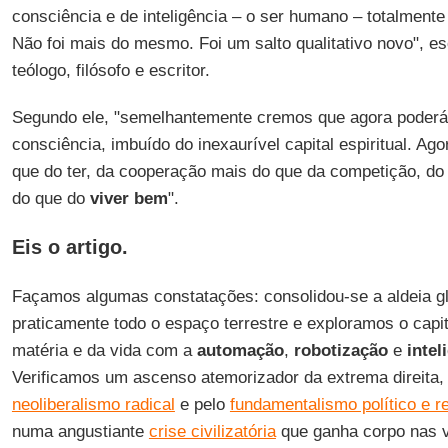
consciência e de inteligência – o ser humano – totalmente
Não foi mais do mesmo. Foi um salto qualitativo novo", e
teólogo, filósofo e escritor.
Segundo ele, "semelhantemente cremos que agora poderá
consciência, imbuído do inexaurível capital espiritual. Ag
que do ter, da cooperação mais do que da competição, do
do que do
viver bem
".
Eis o artigo.
Façamos algumas constatações: consolidou-se a aldeia g
praticamente todo o espaço terrestre e exploramos o capita
matéria e da vida com a
automação
,
robotização
e
intel
Verificamos um ascenso atemorizador da extrema direita
neoliberalismo radical
e pelo
fundamentalismo político e re
numa angustiante
crise civilizatória
que ganha corpo nas vá