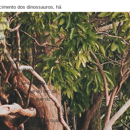
cimento dos dinossauros, há
otético que se perguntasse:
ento de espécies de dinos
uer imaginaria que de um
árvores mais altas,
 de ser devorado por algum
is, algo absolutamente
er humano – totalmente
salto qualitativo novo.
o estado de consciência,
 do ser mais que do ter, da
onviver mais do que do
em nós: o capital espiritual.
edade, a produção e o