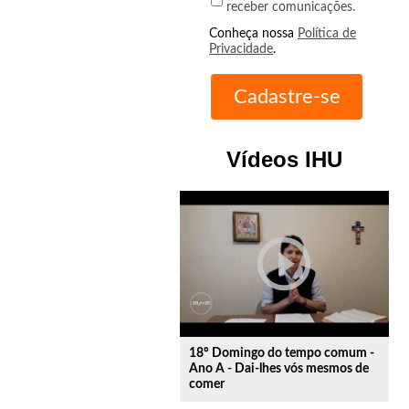
receber comunicações.
Conheça nossa
Política de
Privacidade
.
Vídeos IHU
play_circle_outline
18º Domingo do tempo comum -
Ano A - Dai-lhes vós mesmos de
comer