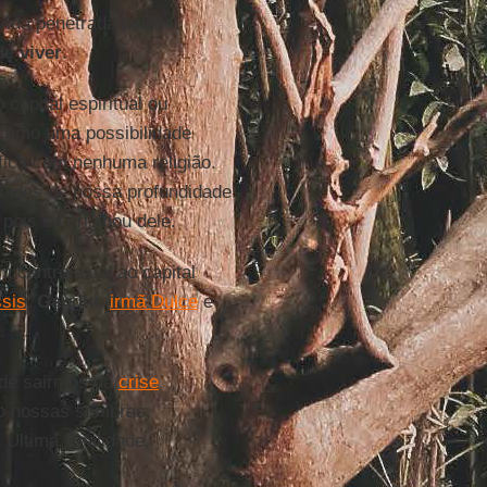
 vida penetrada pelos
de viver
.
apital espiritual ou
como uma possibilidade
ifica com nenhuma religião.
lidades de nossa profundidade
 pois se originou dele.
m centro axial ao capital
ssis
,
Gandhi
,
irmã Dulce
e
.
 de sairmos da
crise
o nossas sombras,
 Última Realidade.