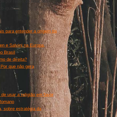
s por redes de relações
co-iguais.
is para entender a origem da
en e Salvini na Europa,
o Brasil
mo de direita?
. Por que não gera
 de usar a religião em favor
 Romano
, sobre estratégia da