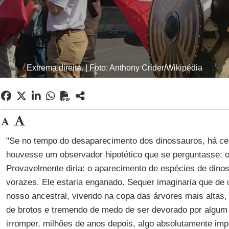
Extrema direita. | Foto: Anthony Crider/Wikipédia
"Se no tempo do desaparecimento dos dinossauros, há ce
houvesse um observador hipotético que se perguntasse: o
Provavelmente diria: o aparecimento de espécies de dino
vorazes. Ele estaria enganado. Sequer imaginaria que d
nosso ancestral, vivendo na copa das árvores mais altas,
de brotos e tremendo de medo de ser devorado por algum d
irromper, milhões de anos depois, algo absolutamente im