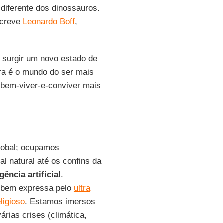
 diferente dos dinossauros.
screve
Leonardo Boff
,
 surgir um novo estado de
ora é o mundo do ser mais
 bem-viver-e-conviver mais
lobal; ocupamos
l natural até os confins da
igência artificial
.
, bem expressa pelo
ultra
ligioso
. Estamos imersos
rias crises (climática,