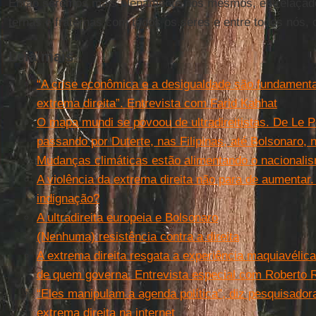
Então seremos mais plenamente nós mesmos, entrelaçado
ternas e fraternas com todos os seres e entre todos nós, 
Leia mais
“A crise econômica e a desigualdade são fundamenta
extrema direita”. Entrevista com Farid Kahhat
O mapa mundi se povoou de ultradireitistas. De Le P
passando por Duterte, nas Filipinas, até Bolsonaro, n
Mudanças climáticas estão alimentando o nacionalis
A violência da extrema direita não para de aumentar
indignação?
A ultradireita europeia e Bolsonaro
(Nenhuma) resistência contra a direita
A extrema direita resgata a experiência maquiavélica
de quem governa. Entrevista especial com Roberto
“Eles manipulam a agenda política”, diz pesquisadora
extrema direita na internet