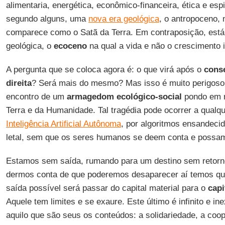
alimentaria, energética, econômico-financeira, ética e espi
segundo alguns, uma
nova era geológica
, o antropoceno,
comparece como o Satã da Terra. Em contraposição, está
geológica, o
ecoceno
na qual a vida e não o crescimento i
A pergunta que se coloca agora é: o que virá após o
cons
direita
? Será mais do mesmo? Mas isso é muito perigoso,
encontro de um
armagedom ecológico-social
pondo em r
Terra e da Humanidade. Tal tragédia pode ocorrer a qual
Inteligência Artificial Autônoma
, por algoritmos ensandeci
letal, sem que os seres humanos se deem conta e possam
Estamos sem saída, rumando para um destino sem retorno
dermos conta de que poderemos desaparecer aí temos qu
saída possível será passar do capital material para o
capi
Aquele tem limites e se exaure. Este último é infinito e in
aquilo que são seus os conteúdos: a solidariedade, a coo