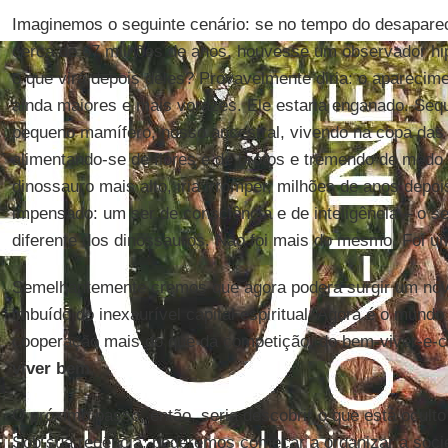
Imaginemos o seguinte cenário: se no tempo do desapare
cerca de 67 milhões de anos, houvesse um observador hip
o que virá depois deles? Provavelmente diria: o aparecim
ainda maiores e mais vorazes. Ele estaria enganado. Seq
pequeno mamífero, nosso ancestral, vivendo na copa das 
alimentando-se de flores e de brotos e tremendo de medo
dinossauro mais alto, iria irromper, milhões de anos depo
impensado: um ser de consciência e de inteligência – o s
diferente dos dinossauros. Não foi mais do mesmo. Foi um 
Semelhantemente cremos que agora poderá surgir um nov
imbuído do inexaurível capital espiritual. Agora é o mundo
cooperação mais do que da competição, do bem-viver-e-c
viver bem
.
O próximo passo, então, seria descobrir o que está oculto 
Sob sua regência, poderemos começar a organizar a soci