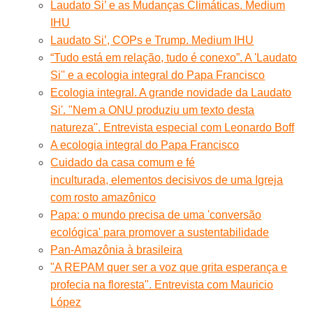
Laudato Si’ e as Mudanças Climáticas. Medium
IHU
Laudato Si’, COPs e Trump. Medium IHU
“Tudo está em relação, tudo é conexo”. A 'Laudato
Si'' e a ecologia integral do Papa Francisco
Ecologia integral. A grande novidade da Laudato
Si'. "Nem a ONU produziu um texto desta
natureza''. Entrevista especial com Leonardo Boff
A ecologia integral do Papa Francisco
Cuidado da casa comum e fé
inculturada, elementos decisivos de uma Igreja
com rosto amazônico
Papa: o mundo precisa de uma 'conversão
ecológica' para promover a sustentabilidade
Pan-Amazônia à brasileira
"A REPAM quer ser a voz que grita esperança e
profecia na floresta". Entrevista com Mauricio
López