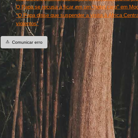
O Papa se recusa a ficar em um “hotel caro” em M
“O Papa disse que suspender a visita à África Central
violentos”
⚠️
Comunicar erro