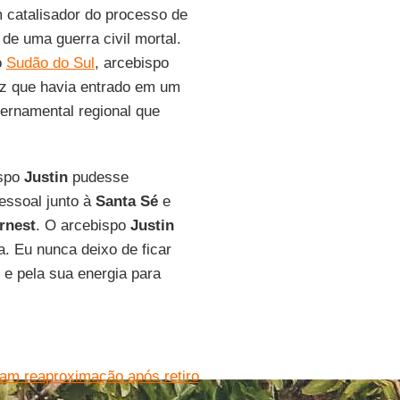
 catalisador do processo de
de uma guerra civil mortal.
o
Sudão do Sul
, arcebispo
az que havia entrado em um
vernamental regional que
ispo
Justin
pudesse
essoal junto à
Santa Sé
e
rnest
. O arcebispo
Justin
a. Eu nunca deixo de ficar
 e pela sua energia para
cam reaproximação após retiro