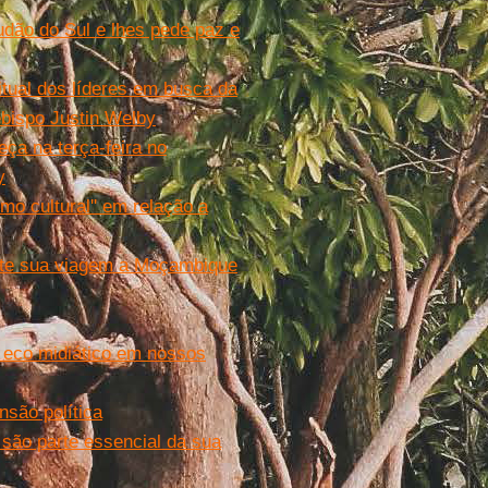
udão do Sul e lhes pede paz e
itual dos líderes em busca da
bispo Justin Welby
eça na terça-feira no
y
mo cultural'' em relação a
nte sua viagem a Moçambique
m eco midiático em nossos
nsão política
 são parte essencial da sua