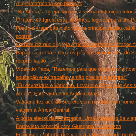
A Igreja africana sob pressão
“Na África, a Igreja não é mais uma instituição intocá
O futuro da Igrejá está na África, logo chegará um P
Possível transição histórica na principal nação catól
ocorrer
Cardeal diz que a Igreja Africana 'substitui' estados f
Papa se ajoelha e beija os pés das autoridades do S
reconciliação
Vídeo do Papa. "Rezemos para que os jovens afric
educação e ao trabalho, e não precisem emigrar"
"Eu esvaziaria o Vaticano. Levaria o Papa para Assis
África". Entrevista com Antonio Mazzi
Vaticano fez acordo secreto com rebeldes em nome 
viagem à África Central
A porta aberta para mudança. Uma avaliação da viag
Entrevista especial com Giuseppe Caramazza
Francisco confirma que viajará a Moçambique no pr