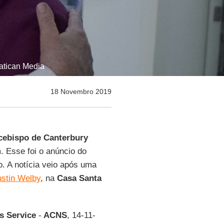
Vatican Media
18 Novembro 2019
cebispo de
Canterbury
m. Esse foi o anúncio do
. A notícia veio após uma
ustin Welby
, na
Casa Santa
s Service
-
ACNS
, 14-11-