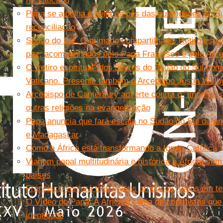
no Vaticano
Papa se ajoelha e beija os pés das autoridades do S
reconciliação
Sudão do Sul. O primado compartilhado. Retiro espir
paz, acompanhados pelo Papa Francisco e pelo Arce
O "retiro espiritual" dos líderes do Sudão do Sul com
Vaticano. Presente também o Arcebispo Justin Welb
Arcebispo de Canterbury adverte contra o ''imperialis
outras religiões na evangelização
Papa anuncia que fará escala no Sudão do Sul dura
e Madagascar
Como a África está transformando a Igreja Católica
Viagem papal multitudinária e histórica à África, se
países
Francisco visitará três países africanos, todos em te
O Vídeo do Papa: A África é cheia de contrastes que
identidade