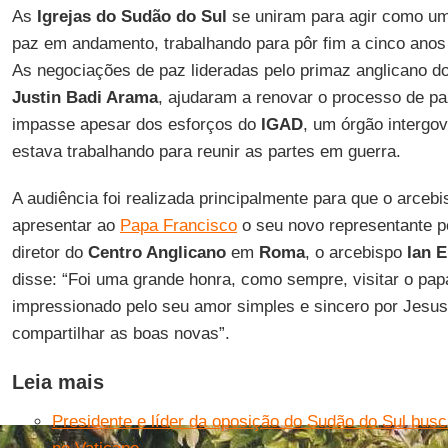
As
Igrejas do Sudão do Sul
se uniram para agir como um
paz em andamento, trabalhando para pôr fim a cinco anos 
As negociações de paz lideradas pelo primaz anglicano d
Justin Badi Arama
, ajudaram a renovar o processo de p
impasse apesar dos esforços do
IGAD
, um órgão intergo
estava trabalhando para reunir as partes em guerra.
A audiência foi realizada principalmente para que o arceb
apresentar ao
Papa Francisco
o seu novo representante p
diretor do
Centro Anglicano
em
Roma
, o arcebispo
Ian E
disse: “Foi uma grande honra, como sempre, visitar o pap
impressionado pelo seu amor simples e sincero por Jesus
compartilhar as boas novas”.
Leia mais
Presidente e líder da oposição do Sudão do Sul bus