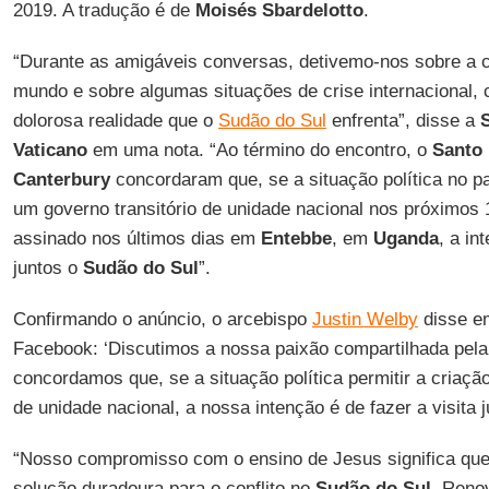
2019. A tradução é de
Moisés Sbardelotto
.
“Durante as amigáveis conversas, detivemo-nos sobre a c
mundo e sobre algumas situações de crise internacional, c
dolorosa realidade que o
Sudão do Sul
enfrenta”, disse a
Vaticano
em uma nota. “Ao término do encontro, o
Santo
Canterbury
concordaram que, se a situação política no paí
um governo transitório de unidade nacional nos próximos 
assinado nos últimos dias em
Entebbe
, em
Uganda
, a in
juntos o
Sudão do Sul
”.
Confirmando o anúncio, o arcebispo
Justin Welby
disse e
Facebook: ‘Discutimos a nossa paixão compartilhada pel
concordamos que, se a situação política permitir a criaçã
de unidade nacional, a nossa intenção é de fazer a visita j
“Nosso compromisso com o ensino de Jesus significa qu
solução duradoura para o conflito no
Sudão do Sul
. Reno