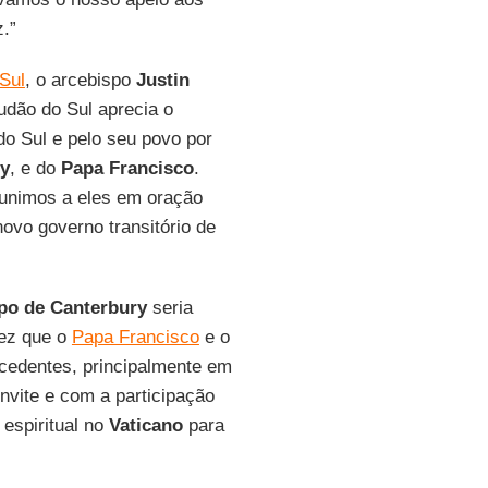
z.”
Sul
, o arcebispo
Justin
udão do Sul aprecia o
do Sul e pelo seu povo por
y
, e do
Papa Francisco
.
 unimos a eles em oração
ovo governo transitório de
po de
Canterbury
seria
vez que o
Papa Francisco
e o
edentes, principalmente em
onvite e com a participação
 espiritual no
Vaticano
para