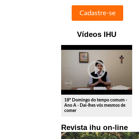
Vídeos IHU
play_circle_outline
18º Domingo do tempo comum -
Ano A - Dai-lhes vós mesmos de
comer
Revista ihu on-line