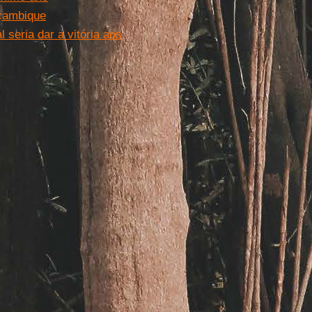
oçambique
 seria dar a vitória aos