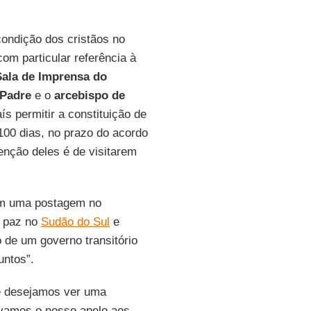
ondição dos cristãos no
om particular referência à
Sala de Imprensa
do
Padre
e o
arcebispo de
s permitir a constituição de
100 dias, no prazo do acordo
tenção deles é de visitarem
m uma postagem no
a paz no
Sudão do Sul
e
o de um governo transitório
untos”.
e desejamos ver uma
vamos o nosso apelo aos