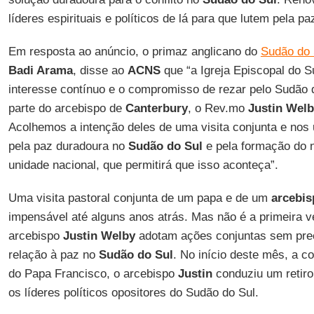
líderes espirituais e políticos de lá para que lutem pela pa
Em resposta ao anúncio, o primaz anglicano do
Sudão do 
Badi Arama
, disse ao
ACNS
que “a Igreja Episcopal do S
interesse contínuo e o compromisso de rezar pelo Sudão 
parte do arcebispo de
Canterbury
, o Rev.mo
Justin Welb
Acolhemos a intenção deles de uma visita conjunta e nos
pela paz duradoura no
Sudão do Sul
e pela formação do n
unidade nacional, que permitirá que isso aconteça”.
Uma visita pastoral conjunta de um papa e de um
arcebis
impensável até alguns anos atrás. Mas não é a primeira 
arcebispo
Justin Welby
adotam ações conjuntas sem prec
relação à paz no
Sudão do Sul
. No início deste mês, a c
do Papa Francisco, o arcebispo
Justin
conduziu um retiro
os líderes políticos opositores do Sudão do Sul.