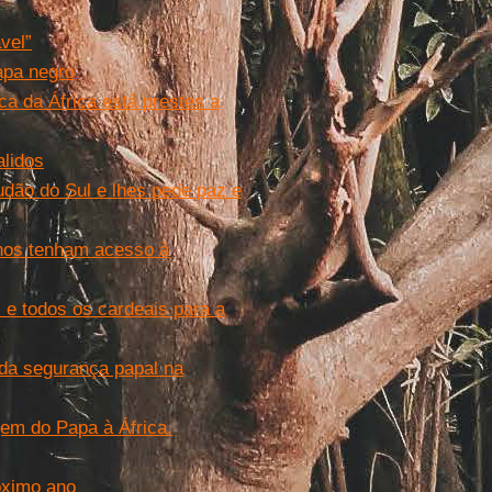
vel”
apa negro
ica da África está prestes a
alidos
udão do Sul e lhes pede paz e
anos tenham acesso à
 e todos os cardeais para a
da segurança papal na
em do Papa à África.
óximo ano