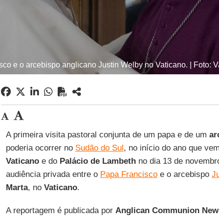
co e o arcebispo anglicano Justin Welby no Vaticano. | Foto: 
A primeira visita pastoral conjunta de um papa e de um
ar
poderia ocorrer no
Sudão do Sul
, no início do ano que ve
Vaticano
e do
Palácio de Lambeth
no dia 13 de novembro
audiência privada entre o
Papa Francisco
e o arcebispo
J
Marta
, no
Vaticano
.
A reportagem é publicada por
Anglican Communion New