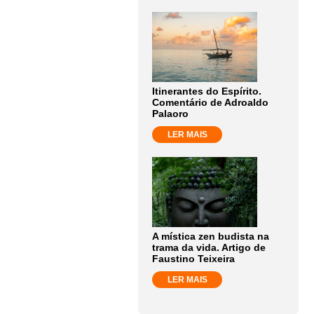
Itinerantes do Espírito.
Comentário de Adroaldo
Palaoro
LER MAIS
A mística zen budista na
trama da vida. Artigo de
Faustino Teixeira
LER MAIS