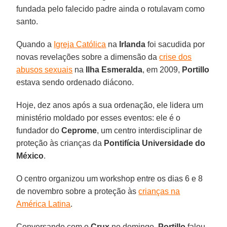
fundada pelo falecido padre ainda o rotulavam como
santo.
Quando a
Igreja Católica
na
Irlanda
foi sacudida por
novas revelações sobre a dimensão da
crise dos
abusos sexuais
na
Ilha Esmeralda
, em 2009,
Portillo
estava sendo ordenado diácono.
Hoje, dez anos após a sua ordenação, ele lidera um
ministério moldado por esses eventos: ele é o
fundador do
Ceprome
, um centro interdisciplinar de
proteção às crianças da
Pontifícia Universidade do
México
.
O centro organizou um workshop entre os dias 6 e 8
de novembro sobre a proteção às
crianças na
América Latina
.
Conversando com o
Crux
no domingo,
Portillo
falou