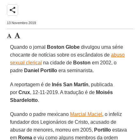
share
13 Novembro 2019
Quando o jornal
Boston Globe
divulgou uma série
chocante de notícias sobre os escândalos de
abuso
sexual clerical
na cidade de
Boston
em 2002, o
padre
Daniel Portillo
era seminarista.
A reportagem é de
Inés San Martín
, publicada
por
Crux
, 12-11-2019. A tradução é de
Moisés
Sbardelotto
.
Quando o padre mexicano
Marcial Maciel
, o infeliz
fundador dos Legionários de Cristo, acusado de
abusar de menores, morreu em 2005,
Portillo
estava
em
Roma
e viu como alguns membros da ordem