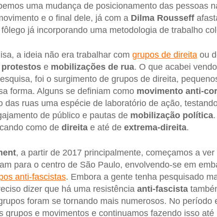
emos uma mudança de posicionamento das pessoas na 
movimento e o final dele, já com a
Dilma Rousseff
afast
 fôlego já incorporando uma metodologia de trabalho cole
sa, a ideia não era trabalhar com
grupos de direita
ou d
s
protestos
e
mobilizações de rua
. O que acabei vend
pesquisa, foi o surgimento de grupos de direita, pequen
sa forma. Alguns se definiam como
movimento anti-co
 das ruas uma espécie de laboratório de ação, testando
gajamento de público e pautas de
mobilização política
locando como de
direita
e até de
extrema-direita
.
ment
, a partir de 2017 principalmente, começamos a v
 iam para o centro de São Paulo, envolvendo-se em emb
pos anti-fascistas
. Embora a gente tenha pesquisado ma
preciso dizer que há uma resistência
anti-fascista
também
grupos foram se tornando mais numerosos. No período e
grupos e movimentos e continuamos fazendo isso até 