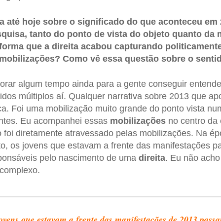
 até hoje sobre o significado do que aconteceu em 2
quisa, tanto do ponto de vista do objeto quanto da 
orma que a direita acabou capturando politicamente 
mobilizações? Como vê essa questão sobre o senti
orar algum tempo ainda para a gente conseguir entende
dos múltiplos aí. Qualquer narrativa sobre 2013 que a
a. Foi uma mobilização muito grande do ponto vista nu
rentes. Eu acompanhei essas
mobilizações
no centro da 
o foi diretamente atravessado pelas mobilizações. Na ép
, os jovens que estavam a frente das manifestações p
ponsáveis pelo nascimento de uma
direita
. Eu não acho
complexo.
ovens que estavam a frente das manifestações de 2013 pass