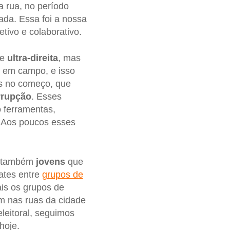
rua, no período
ada. Essa foi a nossa
tivo e colaborativo.
e
ultra-direita
, mas
o em campo, e isso
os no começo, que
rrupção
. Esses
 ferramentas,
. Aos poucos esses
er também
jovens
que
ates entre
grupos de
is os grupos de
 nas ruas da cidade
leitoral, seguimos
hoje.