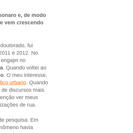
lsonaro e, de modo
que vem crescendo
doutorado, fui
 2011 e 2012. No
 engajei no
ua
. Quando voltei ao
lo
. O meu interesse,
lico urbano
. Quando
 de discursos mais
tenção ver meus
izações de rua.
de pesquisa. Em
enômeno havia