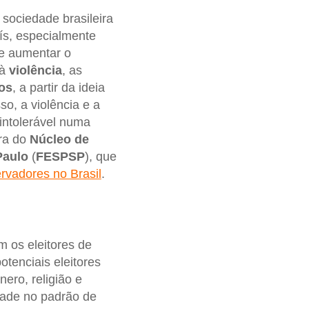
sociedade brasileira
ís, especialmente
de aumentar o
 à
violência
, as
tos
, a partir da ideia
so, a violência e a
 intolerável numa
ra do
Núcleo de
Paulo
(
FESPSP
), que
rvadores no Brasil
.
 os eleitores de
otenciais eleitores
nero, religião e
dade no padrão de