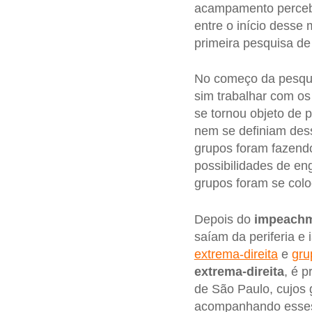
acampamento perceb
entre o início desse 
primeira pesquisa de
No começo da pesqui
sim trabalhar com o
se tornou objeto de 
nem se definiam des
grupos foram fazendo
possibilidades de en
grupos foram se co
Depois do
impeach
saíam da periferia e
extrema-direita
e
gru
extrema-direita
, é 
de São Paulo, cujos 
acompanhando esses 