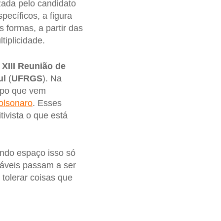
izada pelo candidato
ecíficos, a figura
 formas, a partir das
tiplicidade.
a
XIII Reunião de
ul
(
UFRGS
). Na
ampo que vem
Bolsonaro
. Esses
tivista o que está
ndo espaço isso só
táveis passam a ser
tolerar coisas que