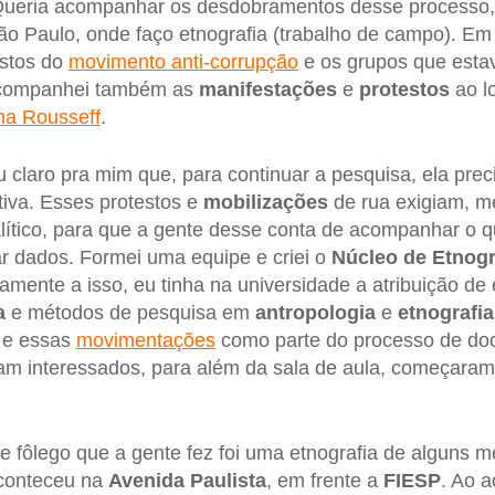
. Queria acompanhar os desdobramentos desse processo,
São Paulo, onde faço etnografia (trabalho de campo). E
stos do
movimento anti-corrupção
e os grupos que estav
Acompanhei também as
manifestações
e
protestos
ao l
ma Rousseff
.
 claro pra mim que, para continuar a pesquisa, ela preci
tiva. Esses protestos e
mobilizações
de rua exigiam, m
lítico, para que a gente desse conta de acompanhar o 
r dados. Formei uma equipe e criei o
Núcleo de Etnogr
lamente a isso, eu tinha na universidade a atribuição de
a
e métodos de pesquisa em
antropologia
e
etnografia
 e essas
movimentações
como parte do processo de doc
am interessados, para além da sala de aula, começar
de fôlego que a gente fez foi uma etnografia de alguns
conteceu na
Avenida Paulista
, em frente a
FIESP
. Ao 