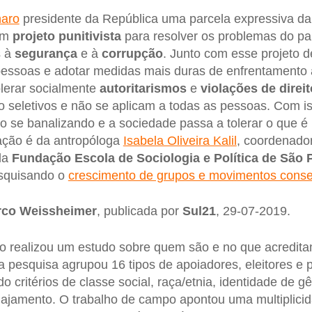
naro
presidente da República uma parcela expressiva da 
um
projeto punitivista
para resolver os problemas do pa
s à
segurança
e à
corrupção
. Junto com esse projeto 
essoas e adotar medidas mais duras de enfrentamento
lerar socialmente
autoritarismos
e
violações de direi
o seletivos e não se aplicam a todas as pessoas. Com is
ão se banalizando e a sociedade passa a tolerar o que é
iação é da antropóloga
Isabela Oliveira Kalil
, coordenado
da
Fundação Escola de Sociologia e Política de São 
squisando o
crescimento de grupos e movimentos conse
co Weissheimer
, publicada por
Sul21
, 29-07-2019.
 realizou um estudo sobre quem são e no que acreditam
a pesquisa agrupou 16 tipos de apoiadores, eleitores e p
 critérios de classe social, raça/etnia, identidade de gê
gajamento. O trabalho de campo apontou uma multiplici