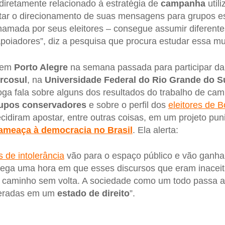
 diretamente relacionado à estratégia de
campanha
util
ar o direcionamento de suas mensagens para grupos esp
hamada por seus eleitores – consegue assumir diferentes
poiadores”, diz a pesquisa que procura estudar essa mul
 em
Porto Alegre
na semana passada para participar d
rcosul
, na
Universidade Federal do Rio Grande do S
loga fala sobre alguns dos resultados do trabalho de c
upos conservadores
e sobre o perfil dos
eleitores de 
ecidiram apostar, entre outras coisas, em um projeto puni
ameaça à democracia no Brasil
. Ela alerta:
s de intolerância
vão para o espaço público e vão ganha
chega uma hora em que esses discursos que eram inacei
m caminho sem volta. A sociedade como um todo passa a 
leradas em um
estado de direito
”.