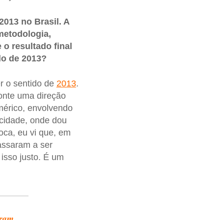
013 no Brasil. A
metodologia,
o resultado final
do de 2013?
r o sentido de
2013
.
ponte uma direção
mérico, envolvendo
cidade, onde dou
oca, eu vi que, em
assaram a ser
 isso justo. É um
aram