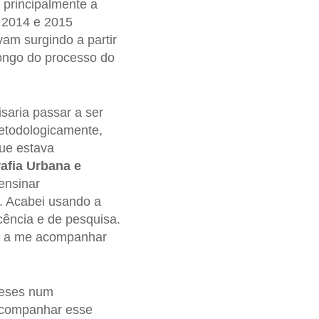
 principalmente a
m 2014 e 2015
am surgindo a partir
ongo do processo do
saria passar a ser
etodologicamente,
que estava
afia Urbana e
 ensinar
. Acabei usando a
ência e de pesquisa.
am a me acompanhar
 meses num
acompanhar esse