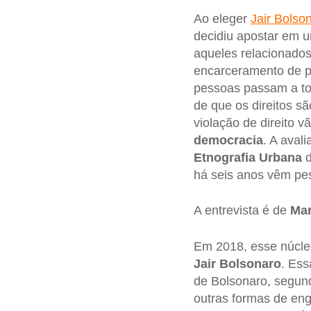
Ao eleger
Jair Bolso
decidiu apostar em 
aqueles relacionado
encarceramento de p
pessoas passam a to
de que os direitos sã
violação de direito v
democracia
. A aval
Etnografia Urbana
há seis anos vêm pe
A entrevista é de
Mar
Em 2018, esse núcleo
Jair Bolsonaro
. Ess
de Bolsonaro, segundo
outras formas de en