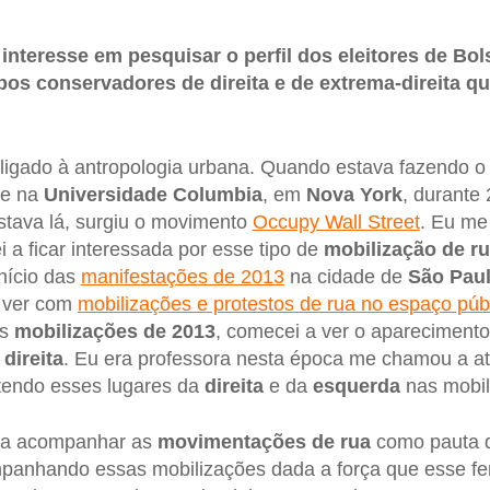
nteresse em pesquisar o perfil dos eleitores de Bo
pos conservadores de direita e de extrema-direita 
ligado à antropologia urbana. Quando estava fazendo o 
te na
Universidade Columbia
, em
Nova York
, durante
stava lá, surgiu o movimento
Occupy Wall Street
. Eu me
a ficar interessada por esse tipo de
mobilização de r
início das
manifestações de 2013
na cidade de
São Pau
a ver com
mobilizações e protestos de rua no espaço púb
as
mobilizações de 2013
, comecei a ver o aparecimento
e
direita
. Eu era professora nesta época me chamou a a
atendo esses lugares da
direita
e da
esquerda
nas mobil
i a acompanhar as
movimentações de rua
como pauta 
mpanhando essas mobilizações dada a força que esse f