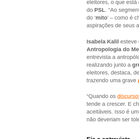
eleitores, o que está
do
PSL
. “Ao segment
do ‘
mito
’ – como é c
aspirações de seus a
Isabela Kalil
esteve
Antropologia do Me
entrevista a antropó
realizando junto a
gr
eleitores, destaca, d
trazendo uma grave
“Quando os
discurso
tende a crescer. E 
aceitáveis. Isso é u
não deveriam ser to