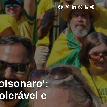
olsonaro':
olerável e