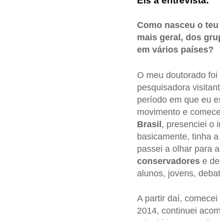
Eis a entrevista.
Como nasceu o teu i
mais geral, dos gru
em vários países?
O meu doutorado foi 
pesquisadora visitan
período em que eu e
movimento e comecei 
Brasil
, presenciei o 
basicamente, tinha 
passei a olhar para 
conservadores
e d
alunos, jovens, deb
A partir daí, comece
2014, continuei aco