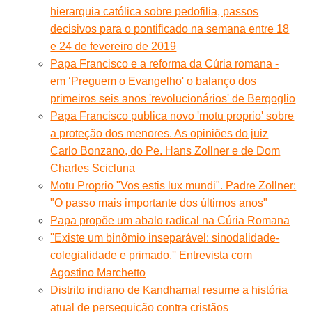
hierarquia católica sobre pedofilia, passos
decisivos para o pontificado na semana entre 18
e 24 de fevereiro de 2019
Papa Francisco e a reforma da Cúria romana -
em ‘Preguem o Evangelho' o balanço dos
primeiros seis anos 'revolucionários' de Bergoglio
Papa Francisco publica novo 'motu proprio' sobre
a proteção dos menores. As opiniões do juiz
Carlo Bonzano, do Pe. Hans Zollner e de Dom
Charles Scicluna
Motu Proprio "Vos estis lux mundi". Padre Zollner:
"O passo mais importante dos últimos anos"
Papa propõe um abalo radical na Cúria Romana
''Existe um binômio inseparável: sinodalidade-
colegialidade e primado.'' Entrevista com
Agostino Marchetto
Distrito indiano de Kandhamal resume a história
atual de perseguição contra cristãos