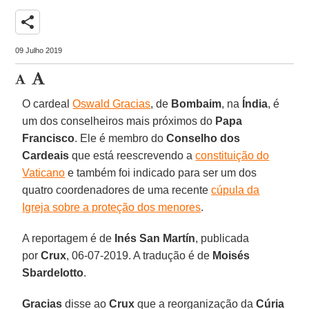
share
09 Julho 2019
O cardeal
Oswald Gracias
, de
Bombaim
, na
Índia
, é
um dos conselheiros mais próximos do
Papa
Francisco
. Ele é membro do
Conselho dos
Cardeais
que está reescrevendo a
constituição do
Vaticano
e também foi indicado para ser um dos
quatro coordenadores de uma recente
cúpula da
Igreja sobre a proteção dos menores
.
A reportagem é de
Inés San Martín
, publicada
por
Crux
, 06-07-2019. A tradução é de
Moisés
Sbardelotto
.
Gracias
disse ao
Crux
que a reorganização da
Cúria