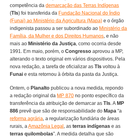
competência da
demarcação das Terras Indígenas
(
TIs
) foi transferida da
Fundação Nacional do Índio
(Funai) ao Ministério da Agricultura (Mapa)
e o órgão
indigenista passou a ser subordinado ao
Ministério da
Família, da Mulher e dos Direitos Humanos
, e não
mais ao
Ministério da Justiça
, como ocorria desde
1991. Em maio, porém, o
Congresso
aprovou a MP,
alterando o texto original em vários dispositivos. Pela
nova redação, a tarefa de oficializar as
TIs
voltou à
Funai
e esta retornou à órbita da pasta da Justiça.
Ontem, o
Planalto
publicou a nova medida, repondo
a redação original da
MP 870
no ponto específico da
transferência da atribuição de demarcar as
TIs
. A
MP
886
prevê que são de responsabilidade do
Mapa
“a
reforma agrária
, a regularização fundiária de áreas
rurais, a
Amazônia Legal
, as
terras indígenas
e as
terras quilombolas
”. A medida detalha que são