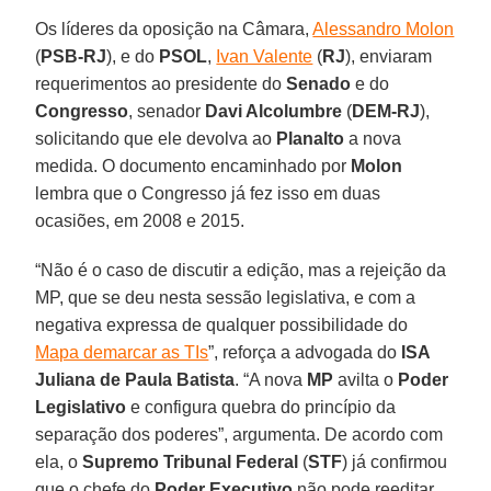
Os líderes da oposição na Câmara,
Alessandro Molon
(
PSB-RJ
), e do
PSOL
,
Ivan Valente
(
RJ
), enviaram
requerimentos ao presidente do
Senado
e do
Congresso
, senador
Davi Alcolumbre
(
DEM-RJ
),
solicitando que ele devolva ao
Planalto
a nova
medida. O documento encaminhado por
Molon
lembra que o Congresso já fez isso em duas
ocasiões, em 2008 e 2015.
“Não é o caso de discutir a edição, mas a rejeição da
MP, que se deu nesta sessão legislativa, e com a
negativa expressa de qualquer possibilidade do
Mapa demarcar as TIs
”, reforça a advogada do
ISA
Juliana de Paula Batista
. “A nova
MP
avilta o
Poder
Legislativo
e configura quebra do princípio da
separação dos poderes”, argumenta. De acordo com
ela, o
Supremo Tribunal Federal
(
STF
) já confirmou
que o chefe do
Poder Executivo
não pode reeditar