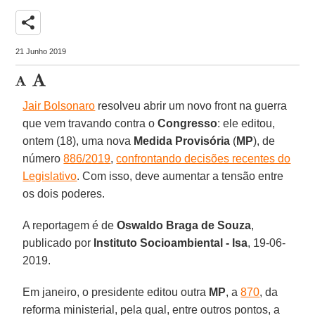
share
21 Junho 2019
Jair Bolsonaro
resolveu abrir um novo front na guerra
que vem travando contra o
Congresso
: ele editou,
ontem (18), uma nova
Medida Provisória
(
MP
), de
número
886/2019
,
confrontando decisões recentes do
Legislativo
. Com isso, deve aumentar a tensão entre
os dois poderes.
A reportagem é de
Oswaldo Braga de Souza
,
publicado por
Instituto Socioambiental - Isa
, 19-06-
2019.
Em janeiro, o presidente editou outra
MP
, a
870
, da
reforma ministerial, pela qual, entre outros pontos, a