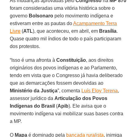
As mudanças aprovadas pelo
Congresso
na
MP 870
foram consideradas uma vitória histórica sobre o
governo
Bolsonaro
pelo movimento indígena e
estiveram entre as pautas do
Acampamento Terra
Livre
(
ATL
), que aconteceu, em abril, em
Brasília
.
Quase quatro mil índios de todo o país participaram
dos protestos.
“Isso é uma afronta à
Constituição
, aos direitos
originários dos povos indígenas e ao Parlamento,
tendo em vista que o Congresso já havia deliberado
que as demarcações fossem devolvidas ao
Ministério da Justiça
”, comenta
Luís Eloy Terena
,
assessor jurídico da
Articulação dos Povos
Indígenas do Brasil
(
Apib
). Ele avisa que o
movimento indígena vai mobilizar suas bases contra
a MP.
O
Mapa
é dominado pela
bancada ruralista
, inimiga