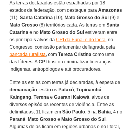
As terras declaradas estão espalhadas por 18
estados da federação, com destaque para
Amazonas
(11),
Santa Catarina
(10),
Mato Grosso do Su
l (9) e
Mato Grosso
(8) territórios cada. As terras em
Santa
Catarina
e no
Mato
Grosso do Sul
estiveram entre
os principais alvos da
CPI da Funai e do Incra
, no
Congresso, comissão parlamentar deflagrada pela
bancada ruralista
, com
Tereza Cristina
como uma
das líderes. A
CPI
buscou criminalizar lideranças
indígenas, antropólogos e até procuradores.
Entre as etnias com terras já declaradas, à espera de
demarcação
, estão os
Pataxó
,
Tupinambá
,
Kaingang
,
Terena
e
Guarani Kaiowá
, alvos de
diversos episódios recentes de violência. Entre as
delimitadas, 11 ficam em
São Paulo
, 5 na
Bahia
, 4 no
Paraná
,
Mato Grosso
e
Mato Grosso do Sul
.
Algumas delas ficam em regiões urbanas e no litoral,