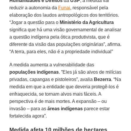
Humanidades e Direitos
da
USP
, a medida vai
reduzir a autonomia da
Funai
, responsável pela
elaboração dos laudos antropológicos dos territórios.
“Jogar a questão para o
Ministério da Agricultura
significa que há uma visão governamental de analisar
a questão indígena pela ótica produtivista, que é
diferente da visão das populações originárias”, afirma.
“A terra, para eles, não é a propriedade individual”
A medida aumenta a vulnerabilidade das
populações indígenas
. ”Eles já são alvos de milícias
privadas, capangas e pistoleiros”, avalia
Bezerra
. “Na
medida em que a entidade que deveria protegê-los é
enfraquecida, se tornam alvos mais fáceis. A
perspectiva é de mais mortes. A expansão – ou
invasão – para as
áreas indígenas
parece estar
fortalecida agora”.
Medida afeta 10 milhões de hectares