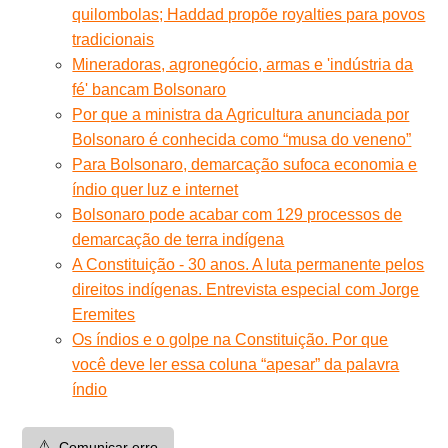
quilombolas; Haddad propõe royalties para povos
tradicionais
Mineradoras, agronegócio, armas e 'indústria da
fé' bancam Bolsonaro
Por que a ministra da Agricultura anunciada por
Bolsonaro é conhecida como “musa do veneno”
Para Bolsonaro, demarcação sufoca economia e
índio quer luz e internet
Bolsonaro pode acabar com 129 processos de
demarcação de terra indígena
A Constituição - 30 anos. A luta permanente pelos
direitos indígenas. Entrevista especial com Jorge
Eremites
Os índios e o golpe na Constituição. Por que
você deve ler essa coluna “apesar” da palavra
índio
⚠️
Comunicar erro