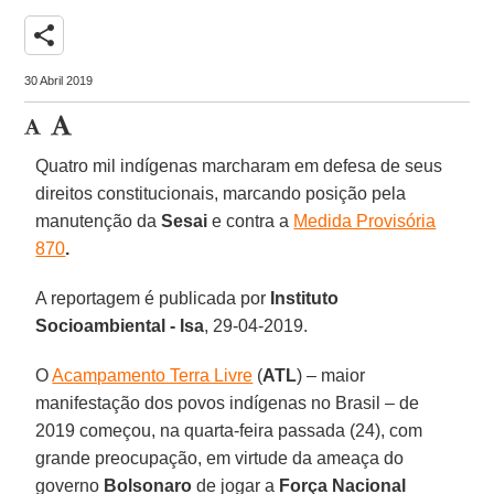
share
30 Abril 2019
Quatro mil indígenas marcharam em defesa de seus
direitos constitucionais, marcando posição pela
manutenção da
Sesai
e contra a
Medida Provisória
870
.
A reportagem é publicada por
Instituto
Socioambiental - Isa
, 29-04-2019.
O
Acampamento Terra Livre
(
ATL
) – maior
manifestação dos povos indígenas no Brasil – de
2019 começou, na quarta-feira passada (24), com
grande preocupação, em virtude da ameaça do
governo
Bolsonaro
de jogar a
Força Nacional