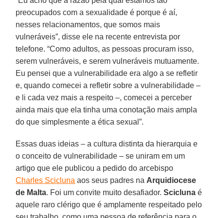
“Eu acho que a razão pela qual estamos tão
preocupados com a sexualidade é porque é aí,
nesses relacionamentos, que somos mais
vulneráveis”, disse ele na recente entrevista por
telefone. “Como adultos, as pessoas procuram isso,
serem vulneráveis, e serem vulneráveis mutuamente.
Eu pensei que a vulnerabilidade era algo a se refletir
e, quando comecei a refletir sobre a vulnerabilidade –
e li cada vez mais a respeito –, comecei a perceber
ainda mais que ela tinha uma conotação mais ampla
do que simplesmente a ética sexual”.
Essas duas ideias – a cultura distinta da hierarquia e
o conceito de vulnerabilidade – se uniram em um
artigo que ele publicou a pedido do arcebispo
Charles Scicluna
aos seus padres na
Arquidiocese
de Malta
. Foi um convite muito desafiador.
Scicluna
é
aquele raro clérigo que é amplamente respeitado pelo
seu trabalho, como uma pessoa de referência para o