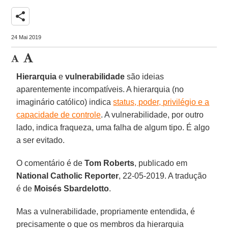
share
24 Mai 2019
Hierarquia
e
vulnerabilidade
são ideias
aparentemente incompatíveis. A hierarquia (no
imaginário católico) indica
status, poder, privilégio e a
capacidade de controle
. A vulnerabilidade, por outro
lado, indica fraqueza, uma falha de algum tipo. É algo
a ser evitado.
O comentário é de
Tom Roberts
, publicado em
National Catholic Reporter
, 22-05-2019. A tradução
é de
Moisés Sbardelotto
.
Mas a vulnerabilidade, propriamente entendida, é
precisamente o que os membros da hierarquia