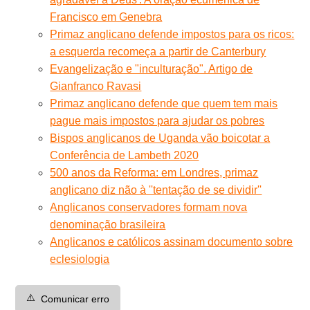
Francisco em Genebra
Primaz anglicano defende impostos para os ricos:
a esquerda recomeça a partir de Canterbury
Evangelização e "inculturação". Artigo de
Gianfranco Ravasi
Primaz anglicano defende que quem tem mais
pague mais impostos para ajudar os pobres
Bispos anglicanos de Uganda vão boicotar a
Conferência de Lambeth 2020
500 anos da Reforma: em Londres, primaz
anglicano diz não à ''tentação de se dividir''
Anglicanos conservadores formam nova
denominação brasileira
Anglicanos e católicos assinam documento sobre
eclesiologia
⚠️
Comunicar erro