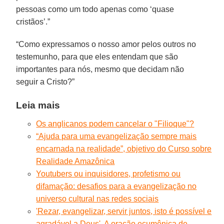
pessoas como um todo apenas como ‘quase
cristãos’.”
“Como expressamos o nosso amor pelos outros no
testemunho, para que eles entendam que são
importantes para nós, mesmo que decidam não
seguir a Cristo?”
Leia mais
Os anglicanos podem cancelar o "Filioque"?
“Ajuda para uma evangelização sempre mais
encarnada na realidade”, objetivo do Curso sobre
Realidade Amazônica
Youtubers ou inquisidores, profetismo ou
difamação: desafios para a evangelização no
universo cultural nas redes sociais
'Rezar, evangelizar, servir juntos, isto é possível e
agradável a Deus'. A oração ecumênica de