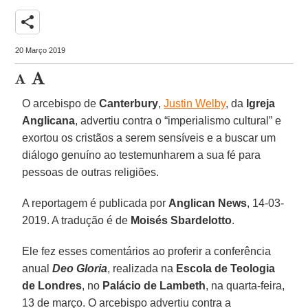
share
20 Março 2019
O arcebispo de
Canterbury
,
Justin Welby
, da
Igreja
Anglicana
, advertiu contra o “imperialismo cultural” e
exortou os cristãos a serem sensíveis e a buscar um
diálogo genuíno ao testemunharem a sua fé para
pessoas de outras religiões.
A reportagem é publicada por
Anglican News
, 14-03-
2019. A tradução é de
Moisés Sbardelotto
.
Ele fez esses comentários ao proferir a conferência
anual
Deo Gloria
, realizada na
Escola de Teologia
de Londres
, no
Palácio de Lambeth
, na quarta-feira,
13 de março. O arcebispo advertiu contra a