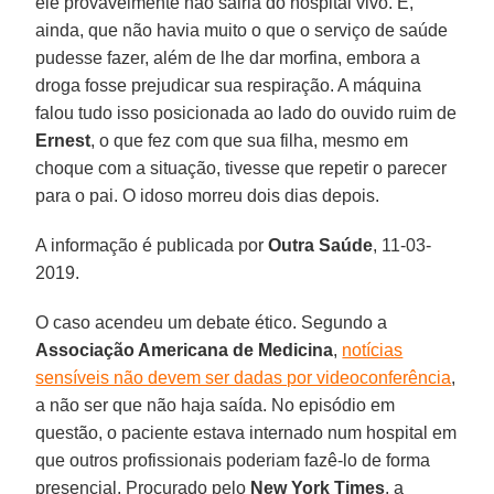
ele provavelmente não sairia do hospital vivo. E,
ainda, que não havia muito o que o serviço de saúde
pudesse fazer, além de lhe dar morfina, embora a
droga fosse prejudicar sua respiração. A máquina
falou tudo isso posicionada ao lado do ouvido ruim de
Ernest
, o que fez com que sua filha, mesmo em
choque com a situação, tivesse que repetir o parecer
para o pai. O idoso morreu dois dias depois.
A informação é publicada por
Outra Saúde
, 11-03-
2019.
O caso acendeu um debate ético. Segundo a
Associação Americana de Medicina
,
notícias
sensíveis não devem ser dadas por videoconferência
,
a não ser que não haja saída. No episódio em
questão, o paciente estava internado num hospital em
que outros profissionais poderiam fazê-lo de forma
presencial. Procurado pelo
New York Times
, a