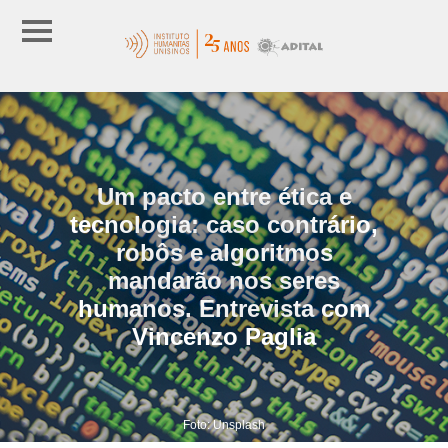
Um pacto entre ética e
tecnologia: caso contrário,
robôs e algoritmos
mandarão nos seres
humanos. Entrevista com
Vincenzo Paglia
Foto: Unsplash