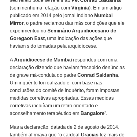
seu relato pode se referir ao
Pe. Conrad Saldanha
(sem nenhuma relação com
Virginia
). Em um artigo
publicado em 2014 pelo jornal indiano
Mumbai
Mirror
, o padre reclamou das más condições que ele
experimentou no
Seminário Arquidiocesano de
Goregaon East
, uma indicação das ações que
haviam sido tomadas pela arquidiocese.
A
Arquidiocese de Mumbai
respondeu com uma
declaração dizendo que haviam “recebido denúncias
de grave má-conduta do padre
Conrad Saldanha
.
Um inquérito foi realizado e, com base nas
conclusões do comitê de inquérito, foram impostas
medidas corretivas apropriadas. Essas medidas
corretivas incluíram um retiro orientado e
aconselhamento terapêutico em
Bangalore
”.
Mas a declaração, datada de 2 de agosto de 2014,
também afirmava que “o cardeal
Gracias
fez mais de