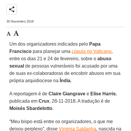
share
30 Novembro 2018
Um dos organizadores indicados pelo
Papa
Francisco
para planejar uma
cúpula no Vaticano
,
entre os dias 21 e 24 de fevereiro, sobre o
abuso
sexual
de pessoas vulneráveis foi acusado por uma
de suas ex-colaboradoras de encobrir abusos em sua
própria arquidiocese na
Índia
.
A reportagem é de
Claire Giangrave
e
Elise Harris
,
publicada em
Crux
, 28-11-2018. A tradução é de
Moisés Sbardelotto
.
“Meu bispo está entre os organizadores, o que me
deixou perplexo”, disse
Virginia Saldanha
, nascida na