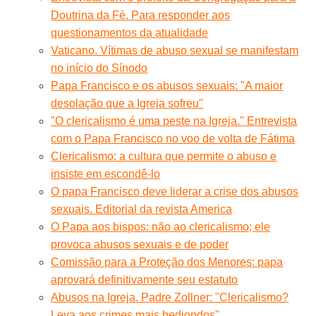
Doutrina da Fé. Para responder aos
questionamentos da atualidade
Vaticano. Vítimas de abuso sexual se manifestam
no início do Sínodo
Papa Francisco e os abusos sexuais: "A maior
desolação que a Igreja sofreu"
"O clericalismo é uma peste na Igreja." Entrevista
com o Papa Francisco no voo de volta de Fátima
Clericalismo: a cultura que permite o abuso e
insiste em escondê-lo
O papa Francisco deve liderar a crise dos abusos
sexuais. Editorial da revista America
O Papa aos bispos: não ao clericalismo; ele
provoca abusos sexuais e de poder
Comissão para a Proteção dos Menores: papa
aprovará definitivamente seu estatuto
Abusos na Igreja. Padre Zollner: "Clericalismo?
Leva aos crimes mais hediondos"