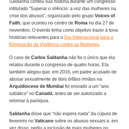
Saldanha contou sua história durante um congresso
intitulado “Superar o silêncio: a voz das mulheres na
crise dos abusos”, organizado pelo grupo
Voices of
Faith
, que ocorreu no centro de
Roma
no dia 27 de
novembro. O evento tinha como objetivo trazer à tona
histórias relevantes para o
Dia Internacional para a
Eliminação da Violência contra as Mulheres
.
O caso de
Carlos Saldanha
não foi o único que ela
relatou durante o congresso de quatro horas. Ela
também alegou que, em 2016, um padre acusado de
abusar sexualmente de dois órfãos irmãos na
Arquidiocese de Mumbai
foi enviado a um “ano
sabático” no
Canadá
, antes de ser autorizado a
retornar à paróquia.
Saldanha
disse que “não espera nada” da cúpula de
fevereiro no
Vaticano
sobre os abusos sexuais e, em
vez disso, pediu a inclusão de mais mulheres no