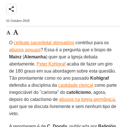
share
01 Outubro 2018
O
celibato sacerdotal obrigatório
contribui para os
abusos sexuais
? Essa é a pergunta que o bispo de
Mainz
(
Alemanha
) quer que a Igreja debata
abertamente.
Peter Kohlgraf
acaba de fazer um giro
de 180 graus em sua abordagem sobre esta questão.
Tão prontamente como no ano passado
Kohlgraf
defendia a disciplina da
castidade clerical
como parte
inegociável do "carisma" do
catolicismo
, agora,
depois do cataclismo de
abusos na Igreja germânica
,
quer que se discuta livremente e sem nenhum tipo de
veto.
A reportagem é de
C. Doody
, publicada por
Religión