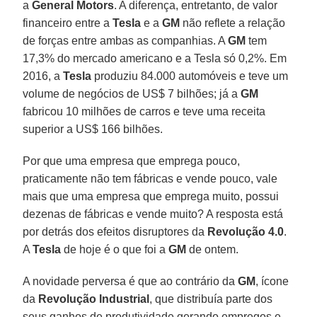
a
General Motors
. A diferença, entretanto, de valor
financeiro entre a
Tesla
e a
GM
não reflete a relação
de forças entre ambas as companhias. A
GM
tem
17,3% do mercado americano e a Tesla só 0,2%. Em
2016, a
Tesla
produziu 84.000 automóveis e teve um
volume de negócios de US$ 7 bilhões; já a
GM
fabricou 10 milhões de carros e teve uma receita
superior a US$ 166 bilhões.
Por que uma empresa que emprega pouco,
praticamente não tem fábricas e vende pouco, vale
mais que uma empresa que emprega muito, possui
dezenas de fábricas e vende muito? A resposta está
por detrás dos efeitos disruptores da
Revolução 4.0
.
A
Tesla
de hoje é o que foi a
GM
de ontem.
A novidade perversa é que ao contrário da
GM
, ícone
da
Revolução Industrial
, que distribuía parte dos
seus ganhos de produtividade gerando empregos e