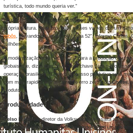
turística, todo mundo queria ver.”
Só dez anos depois foram instalados mais 10 robôs na m
própria pintura. “Nos próximos meses vamos dar um salt
robôs
, elevando o número total para 52”, informa Cortes
milhões.
A modernização será necessária para a produção de uma 
globais que, diz o executivo, será chave para o processo 
operação brasileira. “O novo processo produtivo será mais
com mais rapidez e praticamente erro zero”, diz
Cortes
, 
produto.
Produtividade
Celso Placeres
, diretor da Volkswagen, ressalta as vant
flexibilidade para fazer diferentes modelos em uma mesma