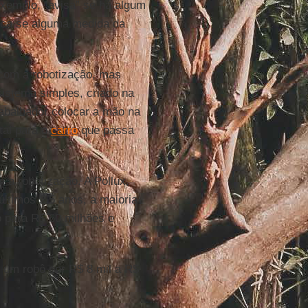
 exemplo, “avisa” se há algum
fica se alguma medida da
com a robotização, mas
istema simples, criado na
rabalhador colocar a mão na
tal para o
carro
que passa
a robotização. A Pollux,
últimos 2,5 anos, a maioria
o para R$ 60 milhões e
 um robô por R$ 8 mil a R$