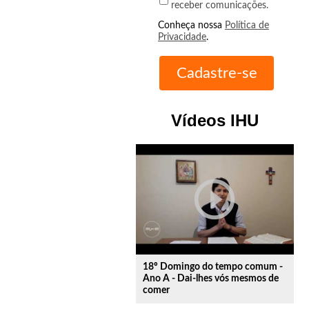
receber comunicações.
Conheça nossa
Política de
Privacidade
.
Vídeos IHU
play_circle_outline
18º Domingo do tempo comum -
Ano A - Dai-lhes vós mesmos de
comer