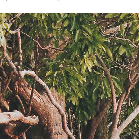
ontagem de cabines e na
o tecnológico com 40 novos
. O investimento soma R$ 200
nova linha de caminhões
de internacionalização da
 eficiente, mais produtivo,
sem dar detalhes do novo
agens da robotização, como
 linha sem riscos de troca