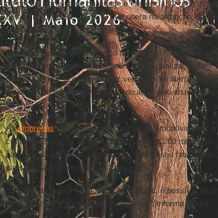
de peças, garantia de qualidade e eficiência. O robô, por
defeito no ponto de solda. O que opera na armação identi
carroceria está fora da tolerância.
Placeres
lembra que o avanço tecnológico não ocorre só 
também com um processo contínuo de digitalização. Um s
própria fábrica, acende uma luz vermelha de alerta se o t
caixa errada para pegar peças indicadas pelo sistema digi
na linha.
As
empresas
não revelam os ganhos de produtividade com 
criada no Brasil há 20 anos, comercializou 200 robôs nos 
para atividades leves. No período, dobrou seu faturament
passou a atuar com a locação de robôs.
“Em vez de gastar R$ 400 mil na compra, é possível locar
9 mil por mês e garantia de assistência”, informa
Rizzo
.