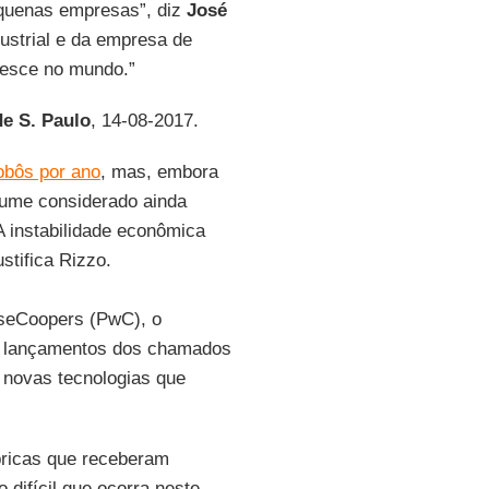
quenas empresas”, diz
José
dustrial e da empresa de
resce no mundo.”
e S. Paulo
, 14-08-2017.
robôs por ano
, mas, embora
lume considerado ainda
A instabilidade econômica
ustifica Rizzo.
ouseCoopers (PwC), o
a lançamentos dos chamados
 novas tecnologias que
bricas que receberam
 difícil que ocorra neste