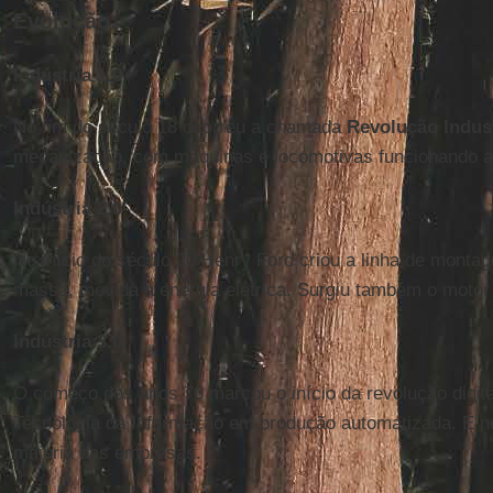
Evolução:
Indústria 1.0
No fim do século 18 ocorreu a chamada
Revolução Indust
mecanização, com máquinas e locomotivas funcionando a 
Indústria 2.0
No início do século 20 Henry Ford criou a linha de mont
massa, movida a energia elétrica. Surgiu também o motor
Indústria 3.0
O começo dos anos 70 marcou o início da revolução digita
Tecnologia da Informação em produção automatizada. É ne
maioria das empresas.