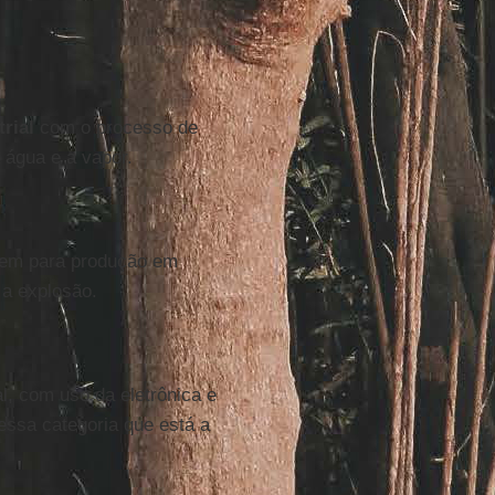
rial
com o processo de
água e a vapor.
agem para produção em
 a explosão.
l, com uso da eletrônica e
ssa categoria que está a