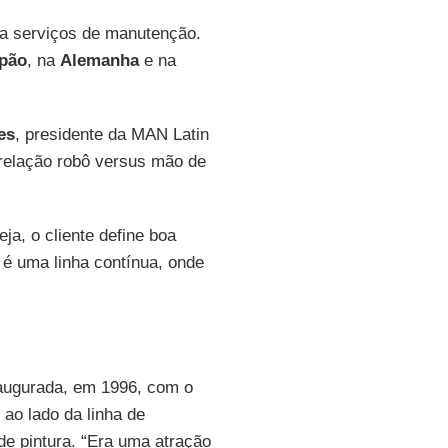
ta serviços de manutenção.
pão
, na
Alemanha
e na
es
, presidente da MAN Latin
relação robô versus mão de
ja, o cliente define boa
 é uma linha contínua, onde
naugurada, em 1996, com o
ao lado da linha de
de pintura. “Era uma atração