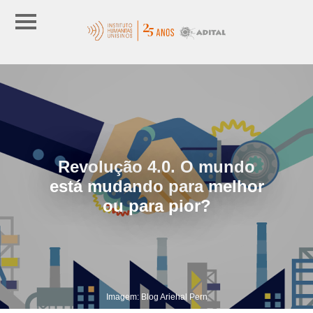
Revolução 4.0. O mundo
está mudando para melhor
ou para pior?
Imagem: Blog Ariehal Pern