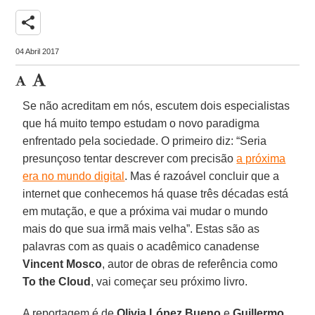
share
04 Abril 2017
Se não acreditam em nós, escutem dois especialistas
que há muito tempo estudam o novo paradigma
enfrentado pela sociedade. O primeiro diz: “Seria
presunçoso tentar descrever com precisão
a próxima
era no mundo digital
. Mas é razoável concluir que a
internet que conhecemos há quase três décadas está
em mutação, e que a próxima vai mudar o mundo
mais do que sua irmã mais velha”. Estas são as
palavras com as quais o acadêmico canadense
Vincent Mosco
, autor de obras de referência como
To the Cloud
, vai começar seu próximo livro.
A reportagem é de
Olivia López Bueno
e
Guillermo