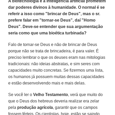
A biotecnologia e a inteligência artificial prometem
dar poderes divinos à humanidade. O normal é se
referir a isso como "brincar de Deus", mas o sr.
prefere falar em "tornar-se Deus", daí "Homo
Deus". Deve-se entender que sua argumentação
seria como que uma bioética turbinada?
Falo de tornar-se Deus e não de brincar de Deus
porque não se trata de brincadeira, é para valer. É
preciso lembrar o que os deuses eram nas mitologias
tradicionais: não ideias abstratas, e sim seres com
capacidades muito concretas. Se fizermos uma lista,
os humanos já possuem muitas dessas capacidades
e estão desenvolvendo mais e mais delas.
Se você ler o
Velho Testamento
, verá que muito do
que o Deus dos hebreus deveria realizar era zelar
pela
produção agrícola
, garantir que os campos
fossem férteis. Os cientistas, hoje, estão se saindo