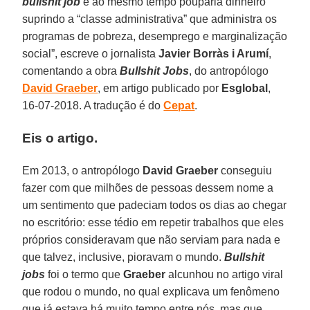
bullshit job
e ao mesmo tempo pouparia dinheiro
suprindo a “classe administrativa” que administra os
programas de pobreza, desemprego e marginalização
social”, escreve o jornalista
Javier Borràs i Arumí
,
comentando a obra
Bullshit Jobs
, do antropólogo
David Graeber
, em artigo publicado por
Esglobal
,
16-07-2018. A tradução é do
Cepat
.
Eis o artigo.
Em 2013, o antropólogo
David Graeber
conseguiu
fazer com que milhões de pessoas dessem nome a
um sentimento que padeciam todos os dias ao chegar
no escritório: esse tédio em repetir trabalhos que eles
próprios consideravam que não serviam para nada e
que talvez, inclusive, pioravam o mundo.
Bullshit
jobs
foi o termo que
Graeber
alcunhou no artigo viral
que rodou o mundo, no qual explicava um fenômeno
que já estava há muito tempo entre nós, mas que