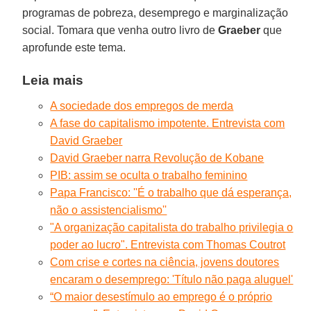
programas de pobreza, desemprego e marginalização
social. Tomara que venha outro livro de
Graeber
que
aprofunde este tema.
Leia mais
A sociedade dos empregos de merda
A fase do capitalismo impotente. Entrevista com
David Graeber
David Graeber narra Revolução de Kobane
PIB: assim se oculta o trabalho feminino
Papa Francisco: ''É o trabalho que dá esperança,
não o assistencialismo''
"A organização capitalista do trabalho privilegia o
poder ao lucro". Entrevista com Thomas Coutrot
Com crise e cortes na ciência, jovens doutores
encaram o desemprego: 'Título não paga aluguel'
“O maior desestímulo ao emprego é o próprio