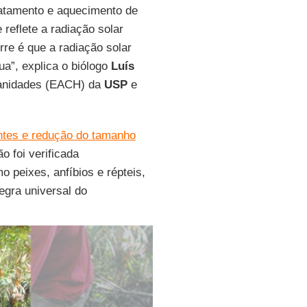
matamento e aquecimento de
 reflete a radiação solar
rre é que a radiação solar
ua”, explica o biólogo
Luís
manidades (EACH) da
USP
e
ntes e redução do tamanho
ão foi verificada
 peixes, anfíbios e répteis,
egra universal do