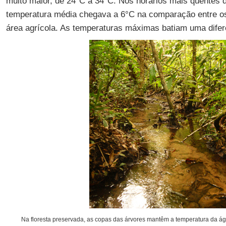
muito maior, de 24°C a 34°C. Nos horários mais quentes d
temperatura média chegava a 6°C na comparação entre os 
área agrícola. As temperaturas máximas batiam uma difer
Na floresta preservada, as copas das árvores mantêm a temperatura da ág