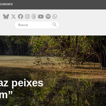
CONTATO
search
z peixes
em”