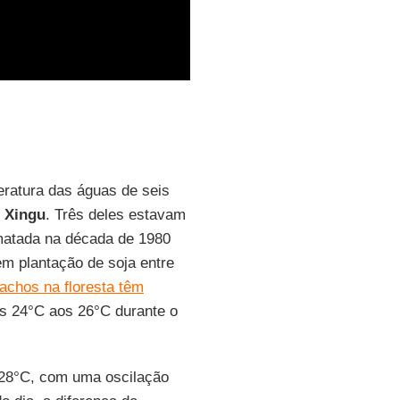
ratura das águas de seis
o
Xingu
. Três deles estavam
smatada na década de 1980
em plantação de soja entre
achos na floresta têm
s 24°C aos 26°C durante o
 28°C, com uma oscilação