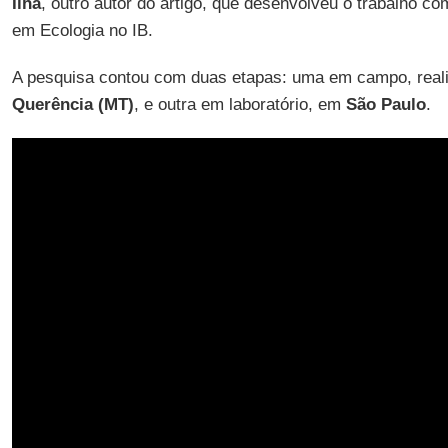
Ilha
, outro autor do artigo, que desenvolveu o trabalho c
em Ecologia no IB.
A pesquisa contou com duas etapas: uma em campo, reali
Querência (MT)
, e outra em laboratório, em
São Paulo
.