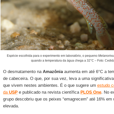
Espécie escolhida para o experimento em laboratório, o pequeno
Melanorivu
quando a temperatura da água chega a 32°C – Foto: Cedid
O desmatamento na
Amazônia
aumenta em até 6°C a tem
de cabeceira. O que, por sua vez, leva a uma significati
que vivem nestes ambientes. É o que sugere um
estudo c
da
USP
e publicado na revista científica
PLOS One
. No e
grupo descobriu que os peixes “emagrecem” até 16% em
elevada.