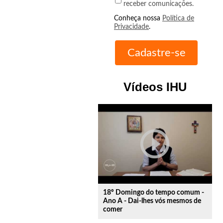
receber comunicações.
Conheça nossa
Política de
Privacidade
.
Vídeos IHU
play_circle_outline
18º Domingo do tempo comum -
Ano A - Dai-lhes vós mesmos de
comer