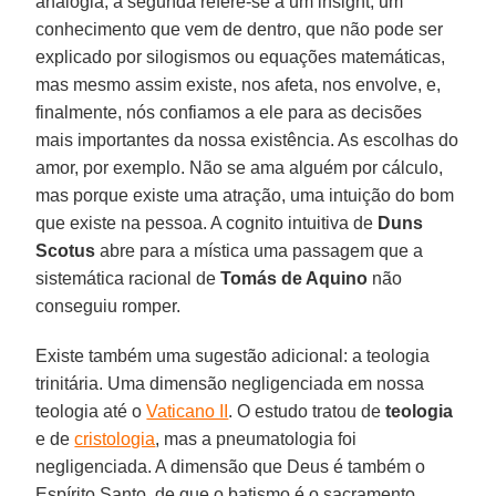
analogia; a segunda refere-se a um insight, um
conhecimento que vem de dentro, que não pode ser
explicado por silogismos ou equações matemáticas,
mas mesmo assim existe, nos afeta, nos envolve, e,
finalmente, nós confiamos a ele para as decisões
mais importantes da nossa existência. As escolhas do
amor, por exemplo. Não se ama alguém por cálculo,
mas porque existe uma atração, uma intuição do bom
que existe na pessoa. A cognito intuitiva de
Duns
Scotus
abre para a mística uma passagem que a
sistemática racional de
Tomás de Aquino
não
conseguiu romper.
Existe também uma sugestão adicional: a teologia
trinitária. Uma dimensão negligenciada em nossa
teologia até o
Vaticano II
. O estudo tratou de
teologia
e de
cristologia
, mas a pneumatologia foi
negligenciada. A dimensão que Deus é também o
Espírito Santo, de que o batismo é o sacramento