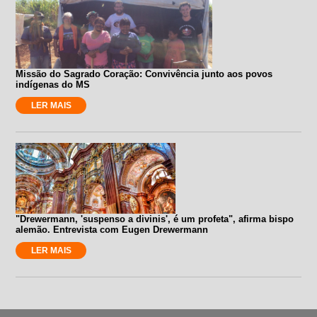
Missão do Sagrado Coração: Convivência junto aos povos
indígenas do MS
LER MAIS
"Drewermann, 'suspenso a divinis', é um profeta", afirma bispo
alemão. Entrevista com Eugen Drewermann
LER MAIS