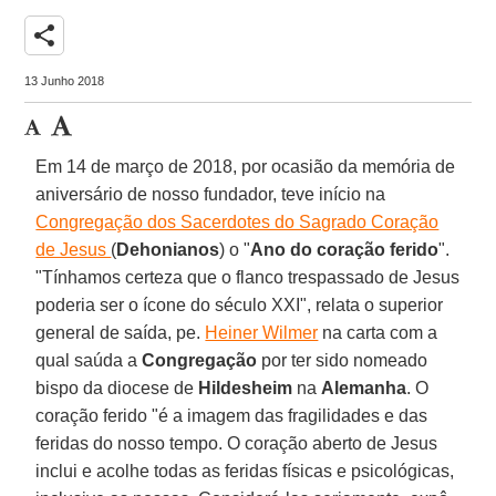
share
13 Junho 2018
Em 14 de março de 2018, por ocasião da memória de
aniversário de nosso fundador, teve início na
Congregação dos Sacerdotes do Sagrado Coração
de Jesus
(
Dehonianos
) o "
Ano do coração ferido
".
"Tínhamos certeza que o flanco trespassado de Jesus
poderia ser o ícone do século XXI", relata o superior
general de saída, pe.
Heiner Wilmer
na carta com a
qual saúda a
Congregação
por ter sido nomeado
bispo da diocese de
Hildesheim
na
Alemanha
. O
coração ferido "é a imagem das fragilidades e das
feridas do nosso tempo. O coração aberto de Jesus
inclui e acolhe todas as feridas físicas e psicológicas,