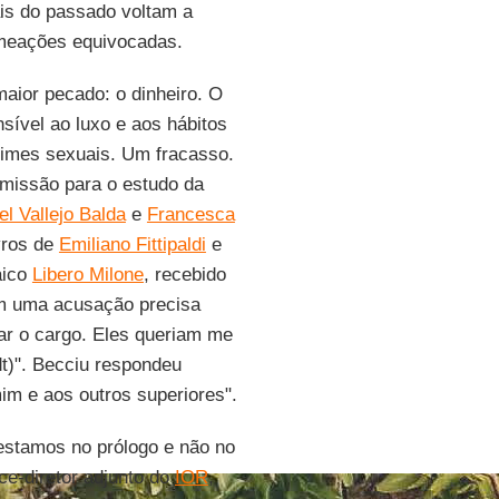
cais do passado voltam a
omeações equivocadas.
 maior pecado: o dinheiro. O
sível ao luxo e aos hábitos
crimes sexuais. Um fracasso.
omissão para o estudo da
l Vallejo Balda
e
Francesca
vros de
Emiliano Fittipaldi
e
aico
Libero Milone
, recebido
m uma acusação precisa
xar o cargo. Eles queriam me
dt)". Becciu respondeu
im e aos outros superiores".
 estamos no prólogo e não no
ice-diretor adjunto do
IOR
,