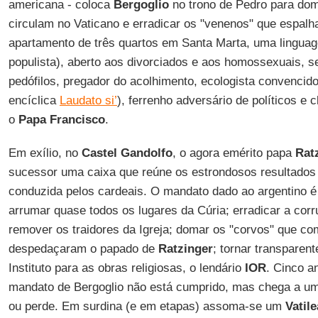
americana - coloca
Bergoglio
no trono de Pedro para dom
circulam no Vaticano e erradicar os "venenos" que espalh
apartamento de três quartos em Santa Marta, uma linguag
populista), aberto aos divorciados e aos homossexuais, 
pedófilos, pregador do acolhimento, ecologista convencid
encíclica
Laudato si’
), ferrenho adversário de políticos e 
o
Papa Francisco
.
Em exílio, no
Castel Gandolfo
, o agora emérito papa
Rat
sucessor uma caixa que reúne os estrondosos resultados
conduzida pelos cardeais. O mandato dado ao argentino é 
arrumar quase todos os lugares da Cúria; erradicar a corr
remover os traidores da Igreja; domar os "corvos" que c
despedaçaram o papado de
Ratzinger
; tornar transparent
Instituto para as obras religiosas, o lendário
IOR
. Cinco a
mandato de Bergoglio não está cumprido, mas chega a um 
ou perde. Em surdina (e em etapas) assoma-se um
Vatile