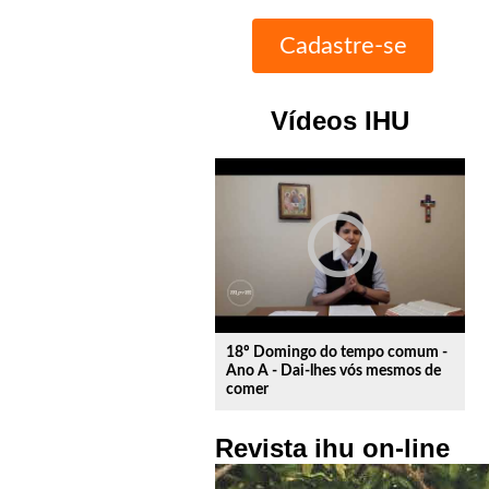
Vídeos IHU
play_circle_outline
18º Domingo do tempo comum -
Ano A - Dai-lhes vós mesmos de
comer
Revista ihu on-line