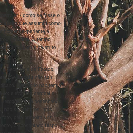
ontrolar - como se fosse o
go assim que assumiu como
um homem experiente e
ntrou na Cúria. O tempo
ecciu
colidem e há atrito
na Secretaria de Estado,
nte. "Se
Becciu
não sair,
ticano. Bergoglio não tem a
lo: elevá-lo a cardeal e
s, Bergoglio está desenhando
, não só eleitores, mas
fato, pela primeira vez,
mente, o aposentado Bispo