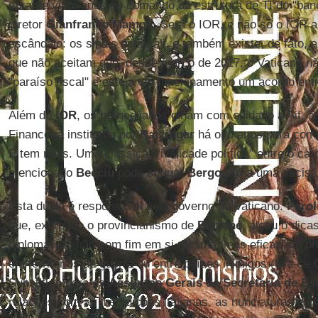
durante vinte anos no comando da estrutura de TI do "banco
diretor
Gianfranco Mammi
. Será o IOR, e não só o IOR 
escândalo: os sinais estão ali, e também existe, de fato,
que não aceitam que, desde março de 2017, o Vaticano n
"paraíso fiscal" e esteja em funcionamento um acordo entre
Além do
IOR
, os bergoglianos olham com cuidado a Aif, a
Financeira instituída por
Ratzinger
há oito anos para comb
E tem mais. Uma clássica “rivalidade política” entre o ca
mencionado
Becciu
pode obrigar
Bergoglio
a uma decisã
Esta dupla é responsável pelo governo do Vaticano.
Parol
que, extirpado o provincianismo de
Bertone
, alçou o dic
diplomática, não com fim em si mesma, mas eficaz em pr
em territórios de guerra ou entre países inimigos (leia-se
Substituto para os
Assuntos Gerais da Secretaria de Es
relações com as instituições italianas, as nunciaturas es