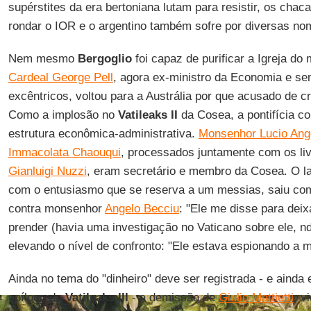
supérstites da era bertoniana lutam para resistir, os cha
rondar o IOR e o argentino também sofre por diversas n
Nem mesmo
Bergoglio
foi capaz de purificar a Igreja do
Cardeal George Pell
, agora ex-ministro da Economia e sen
excêntricos, voltou para a Austrália por que acusado de 
Como a implosão no
Vatileaks II
da Cosea, a pontifícia c
estrutura econômica-administrativa.
Monsenhor Lucio Ange
Immacolata Chaouqui
, processados juntamente com os li
Gianluigi Nuzzi
, eram secretário e membro da Cosea. O l
com o entusiasmo que se reserva a um messias, saiu co
contra monsenhor
Angelo Becciu
: "Ele me disse para dei
prender (havia uma investigação no Vaticano sobre ele, n
elevando o nível de confronto: "Ele estava espionando a m
Ainda no tema do "dinheiro" deve ser registrada - e ainda
epílogo de
Vatileaks III
- a demissão de
Giulio Mattietti
, v