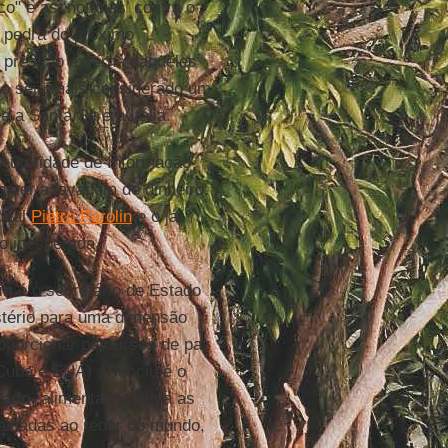
" e as ‘notícias’ contra o
a pedra do próximo
 a pressão externa daqueles
ão seja mais considerado um
 a Santa Sé e a Itália.
 Autoridade de Informação
ater a lavagem de dinheiro.
rdeal
Pietro Parolin
e o já
o inesperada.
in
é o secretário de Estado
astério para uma dimensão
oporcionar percursos de paz
 Cuba e EUA) . Becciu é o
tado
, alimenta e cultiva as
palhadas ao redor do mundo,