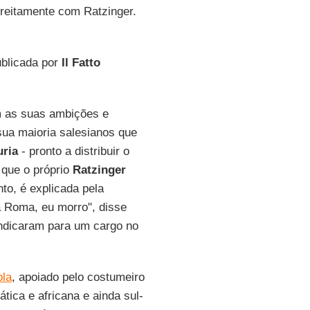
treitamente com Ratzinger.
ublicada por
Il Fatto
am as suas ambições e
sua maioria salesianos que
uria
- pronto a distribuir o
que o próprio
Ratzinger
to, é explicada pela
 a Roma, eu morro", disse
ndicaram para um cargo no
ola
, apoiado pelo costumeiro
ática e africana e ainda sul-