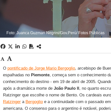
Foto: Juanca Guzman Negrini/Gov.Perú/ Fotos Públicas
O
pontificado de Jorge Mario Bergoglio
, arcebispo de Bue
espalhadas no
Piemonte
, começa sem o conhecimento da 
conhecimento do destino - em 19 de abril de 2005. Quand
após a dramática morte de
João Paulo II
, no quarto escru
Ratzinger que escolhe o nome de Bento. Os cardeais euro
Ratzinger
a
Bergoglio
e a continuidade com o passado em 
americana. O consenso para o argentino é notável, poderi