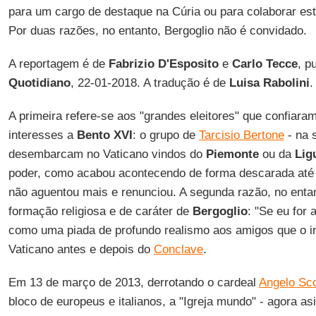
para um cargo de destaque na Cúria ou para colaborar es
Por duas razões, no entanto, Bergoglio não é convidado.
A reportagem é de
Fabrizio D'Esposito
e
Carlo Tecce
, p
Quotidiano
, 22-01-2018. A tradução é de
Luisa Rabolini
.
A primeira refere-se aos "grandes eleitores" que confiar
interesses a
Bento XVI
: o grupo de
Tarcisio Bertone
- na 
desembarcam no Vaticano vindos do
Piemonte
ou da
Lig
poder, como acabou acontecendo de forma descarada até 
não aguentou mais e renunciou. A segunda razão, no entan
formação religiosa e de caráter de
Bergoglio
: "Se eu for
como uma piada de profundo realismo aos amigos que o i
Vaticano antes e depois do
Conclave
.
Em 13 de março de 2013, derrotando o cardeal
Angelo Sc
bloco de europeus e italianos, a "Igreja mundo" - agora asi