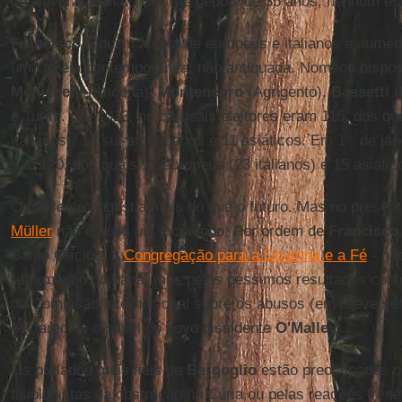
de Novara, Renato Corti) e depois de 35 anos, nenhum es
Francisco
reduziu a cota de europeus e italianos e aument
uma igreja contemporânea, não antiquada. Nomeou bispos i
Menichelli
(Ancona),
Montenegro
(Agrigento),
Bassetti
(
e Turim. Em 2013, os cardeais eleitores eram 115, dos qu
italianos), 13 sul-americanos e 11 asiáticos. Em 1º. de jan
são 120, dos quais 52 europeus (23 italianos) e 15 asiátic
O presente angustia mais do que o futuro. Mas no presen
Müller
não é mais um incômodo. Por ordem de
Francisco
Santo Ofício – a
Congregação para a Doutrina e a Fé
- não
reformismo do papa, mas pelos péssimos resultados contra
da Comissão Internacional sobre os abusos (em breve ser
esclarecido o papel do novo dissidente
O'Malley
).
Os prelados mais fiéis de
Bergoglio
estão preocupados c
fisiologistas da obstrução na Cúria ou pelas reações frenét