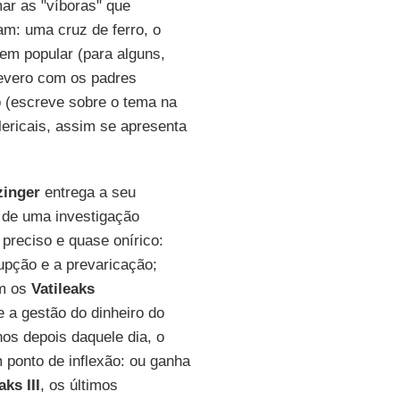
ar as "víboras" que
am: uma cruz de ferro, o
em popular (para alguns,
severo com os padres
o (escreve sobre o tema na
clericais, assim se apresenta
zinger
entrega a seu
 de uma investigação
preciso e quase onírico:
upção e a prevaricação;
om os
Vatileaks
e a gestão do dinheiro do
nos depois daquele dia, o
ponto de inflexão: ou ganha
aks III
, os últimos