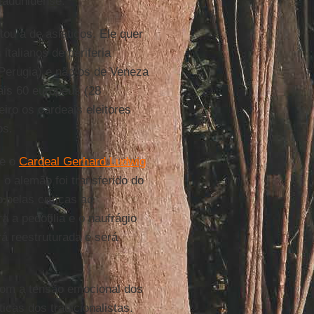
tadunidense.
ou a de asiáticos. Ele quer
talianos de periferia
Perugia) e não os de Veneza
ais 60 europeus (28
eiro os cardeais eleitores
os.
te o
Cardeal Gerhard Ludwig
, o alemão foi transferido do
 pelas críticas ao
 a pedofilia e o naufrágio
á reestruturada e será
om a tensão emocional dos
icas dos tradicionalistas.