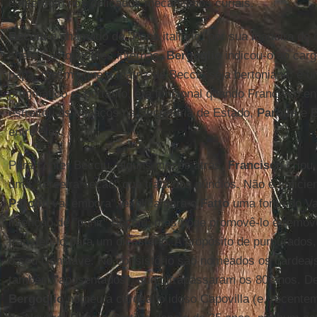
e intervém nos delicados mecanismos curiais.
Becciu
é chamado de "Papa italiano" por sua maneira de c
chefe - as questões internas.
Bergoglio
indicou-o ao car
papa, mesmo que a matriz de Becciu seja bertoniana: é 
pragmático e, portanto, era funcional quando Francisco e
estreitou os espaços na Secretaria de Estado,
Parolin
e
B
entre eles.
Para conter Becciu, alguns meses atrás,
Francisco
criou 
uma "terceira seção" que trata dos núncios. Não é suficie
Parolin
vai embora", explica para o
Fatto
uma fonte do Va
intenção de "punir" Becciu, mas pode promovê-lo e removê-
transferi-lo para um dicastério. A propósito de purpurado
o seu Conclave. No consistório são nomeados os cardeais
também "aposentados", que ultrapassaram os 80 anos. De 
Bergoglio
nomeu a cardeal o idoso Capovilla (e, recente