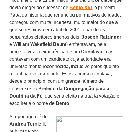
Há um ano, dia 12 de março, à tarde, o
Conclave
que
devia eleger ao sucessor de
Bento XVI
, o primeiro
Papa da história que renunciou por motivos de idade,
começou com muita incerteza, muito maior do que a
que se respirava em abril de 2005, quando os
purpurados eleitores (menos dois:
Joseph Ratzinger
e
William Wakefield Baum
) enfrentavam, pela
primeira vez, a experiência de um
Conclave
, mas
contavam com um candidato cuja autoridade era
universalmente reconhecida, inclusive pelos que até
o final não votaram nele. Este candidato contava,
desde o princípio, com um grande número de
consensos: o
Prefeito da Congregação para a
Doutrina da Fé
, que seria eleito na quarta votação e
escolheria o nome de
Bento.
A reportagem é de
Andrea Tornielli
,
publicada por