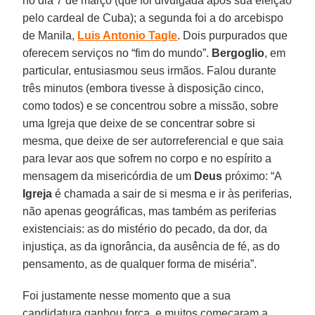
no dia 7 de março (que foi divulgada após sua eleição
pelo cardeal de Cuba); a segunda foi a do arcebispo
de Manila,
Luis Antonio Tagle
. Dois purpurados que
oferecem serviços no “fim do mundo”.
Bergoglio
, em
particular, entusiasmou seus irmãos. Falou durante
três minutos (embora tivesse à disposição cinco,
como todos) e se concentrou sobre a missão, sobre
uma Igreja que deixe de se concentrar sobre si
mesma, que deixe de ser autorreferencial e que saia
para levar aos que sofrem no corpo e no espírito a
mensagem da misericórdia de um
Deus
próximo: “A
Igreja
é chamada a sair de si mesma e ir às periferias,
não apenas geográficas, mas também as periferias
existenciais: as do mistério do pecado, da dor, da
injustiça, as da ignorância, da ausência de fé, as do
pensamento, as de qualquer forma de miséria”.
Foi justamente nesse momento que a sua
candidatura ganhou força, e muitos começaram a