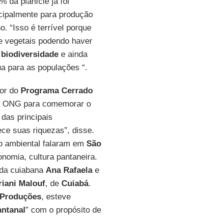
 da planície já foi
cipalmente para produção
. “Isso é terrível porque
e vegetais podendo haver
a
biodiversidade
e ainda
a para as populações “.
dor do
Programa Cerrado
la ONG para comemorar o
das principais
ce suas riquezas”, disse.
ão ambiental falaram em
São
nomia, cultura pantaneira.
da cuiabana
Ana Rafaela
e
riani Malouf
, de
Cuiabá
.
 Produções
, esteve
antanal
” com o propósito de