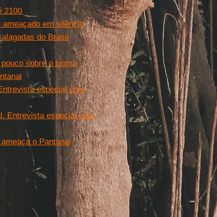
é 2100
e ameaçado em silêncio
 alagadas do Brasil
 pouco sobre o bioma
ntanal
ntrevista especial com
. Entrevista especial com
i ameaça o Pantanal