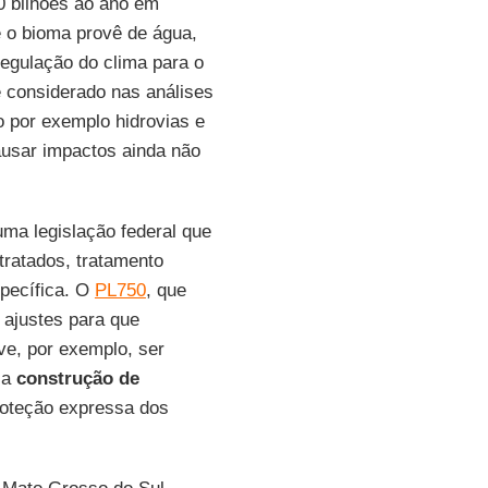
 bilhões ao ano em
e o bioma provê de água,
regulação do clima para o
 considerado nas análises
o por exemplo hidrovias e
usar impactos ainda não
uma legislação federal que
 tratados, tratamento
specífica. O
PL750
, que
 ajustes para que
ve, por exemplo, ser
 a
construção de
proteção expressa dos