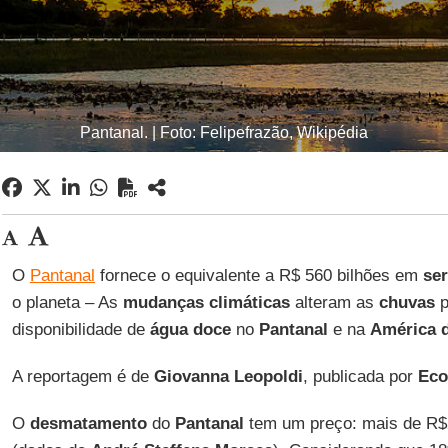
Pantanal. | Foto: Felipefrazão, Wikipédia
O
Pantanal
fornece o equivalente a R$ 560 bilhões em
se
o planeta – As
mudanças climáticas
alteram as
chuvas
p
disponibilidade de
água doce
no
Pantanal
e na
América 
A reportagem é de
Giovanna Leopoldi
, publicada por
Eco
O
desmatamento
do
Pantanal
tem um preço: mais de R$2