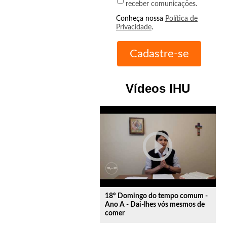
receber comunicações.
Conheça nossa
Política de
Privacidade
.
Vídeos IHU
play_circle_outline
18º Domingo do tempo comum -
Ano A - Dai-lhes vós mesmos de
comer