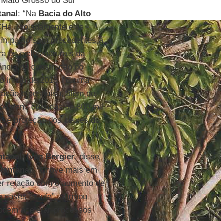
 Mato Grosso do Sul
tanal
: “Na
Bacia do Alto
CHs. Isoladamente elas
 impacto sem precedentes à
ara os ciclos naturais da
ância da construção do
o início de 2015. “É uma
cação e pesquisa, além de
hões/ano oriundas de 300 mil
ão e proteção dos peixes do
tanal
,
Iván Bergier
, disse
Pantanal
. “Chove mais em
er relação com o aumento de
e gases estufa”, afirmou
dem acelerar processos