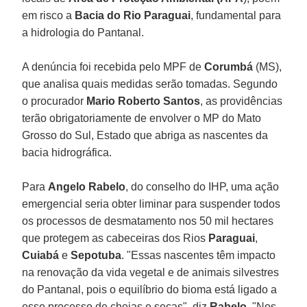
em risco a
Bacia do Rio Paraguai
, fundamental para
a hidrologia do Pantanal.
A denúncia foi recebida pelo MPF de
Corumbá
(MS),
que analisa quais medidas serão tomadas. Segundo
o procurador
Mario Roberto Santos
, as providências
terão obrigatoriamente de envolver o MP do Mato
Grosso do Sul, Estado que abriga as nascentes da
bacia hidrográfica.
Para
Angelo Rabelo
, do conselho do IHP, uma ação
emergencial seria obter liminar para suspender todos
os processos de desmatamento nos 50 mil hectares
que protegem as cabeceiras dos Rios
Paraguai
,
Cuiabá
e
Sepotuba
. "Essas nascentes têm impacto
na renovação da vida vegetal e de animais silvestres
do Pantanal, pois o equilíbrio do bioma está ligado a
esse processo de cheias e secas", diz
Rabelo
. "Nos