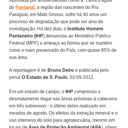
Apontada por ambientalistas como a "caixa d'água"
do
Pantanal
, a região das nascentes do Rio
Paraguai, em Mato Grosso, sofre há 40 anos um
processo de degradação que pode ser alvo de
investigação. Há dez dias, o
Instituto Homem
Pantaneiro (IHP
) denunciou ao Ministério Público
Federal (MPF) a ameaça ao bioma que se mantém
como o mais preservado do País, com quase 85% de
sua área.
A reportagem é de
Bruno Deiro
e publicada pelo
jornal
O Estado de S. Paulo
, 02-09-2012.
Em um estudo de campo, o
IHP
comprovou o
desmatamento ilegal nas áreas próximas à cabeceira
em três sobrevoos - o último deles realizado em
meados de agosto. Os efeitos da extração mineral e o
uso intensivo do solo para agropecuária, mesmo em
locais de
Área de Proteção Ambiental (APA
), põem