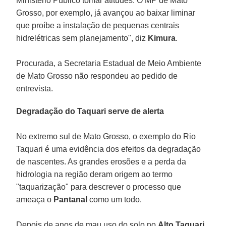
Ministério Público tomar atitudes. O MP de Mato
Grosso, por exemplo, já avançou ao baixar liminar
que proíbe a instalação de pequenas centrais
hidrelétricas sem planejamento", diz
Kimura
.
Procurada, a Secretaria Estadual de Meio Ambiente
de Mato Grosso não respondeu ao pedido de
entrevista.
Degradação do Taquari serve de alerta
No extremo sul de Mato Grosso, o exemplo do Rio
Taquari é uma evidência dos efeitos da degradação
de nascentes. As grandes erosões e a perda da
hidrologia na região deram origem ao termo
"taquarização" para descrever o processo que
ameaça o
Pantanal
como um todo.
Depois de anos de mau uso do solo no
Alto Taquari
,