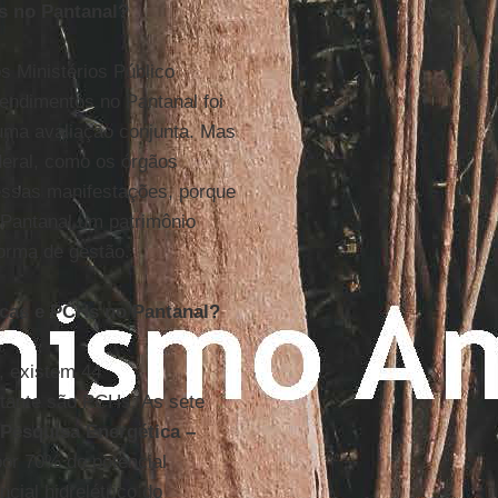
as no Pantanal?
s Ministérios Público
endimentos no Pantanal foi
 uma avaliação conjunta. Mas
deral, como os órgãos
essas manifestações, porque
 Pantanal um patrimônio
forma de gestão.
ricas e PCHs no Pantanal?
, existem 44
stante são PCHs. As sete
Pesquisa Energética –
por 70% do potencial
cial hidrelétrico do