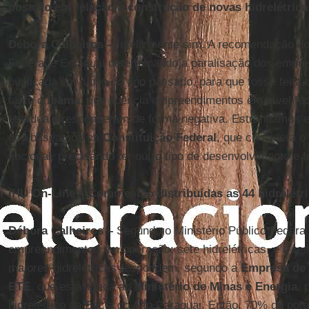
posição em relação à construção de novas hidrelétric
Débora Calheiros –
Infelizmente sim. A recomendação do
Federal e Estadual determinando a paralisação dos empre
publicada em junho do ano passado, para que fosse feita
tanto o
Ibama
, que licencia empreendimentos em nível fe
estaduais responderam de forma negativa. Estranhamos 
nos baseamos na
Constituição Federal
, que considera o
nacional, precisando ter outro tipo de desenvolvimento e 
IHU On-Line – Como estão distribuídas as 44 hidrelét
Débora Calheiros –
Segundo o Ministério Público Federal
empreendimentos em operação: sete hidrelétricas, e o re
maiores hidrelétricas respondem, segundo a
Empresa de 
ETE
, que está ligada ao
Ministério de Minas e Energia
, 
hidrelétrico da Bacia do Alto Paraguai. Então, 70% do poten