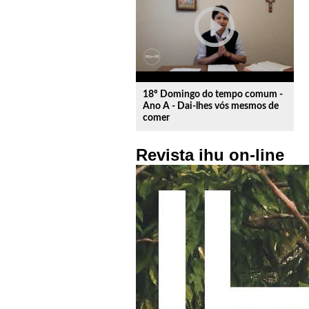
play_circle_outline
18º Domingo do tempo comum -
Ano A - Dai-lhes vós mesmos de
comer
Revista ihu on-line