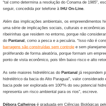
“tal como determina a resolução do Conama de 1985”, esc
seguir, concedida por telefone à
IHU On-Line
.
Além das implicações ambientais, os empreendimentos h
uma série de implicações sociais, culturais e econômicas
ribeirinhas que residem no entorno, porque não consideram
do
Pantanal
, como a pesca e a pecuária. “Isso não é con
barragens são construídas sem controle
e sem planejamen
proliferando de forma aleatória, porque formam um empre
ponto de vista econômico, pois têm baixo risco e alto retor
As sete maiores hidrelétricas do
Pantanal
já respondem p
hidrelétrico da bacia do Alto Paraguai”, valor considerad
bacia pode ser explorada em 100º% do seu potencial hidrel
representa um risco ambiental para os rios”, escreve.
Débora Calheiros
é graduada em Ciências Biológicas pelo