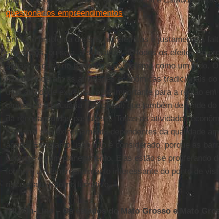
questionar os empreendimentos
.
Então, o problema dessas hidrelétricas é justamente a falt
sinérgicos, ou seja, a somatória de todos os efeitos no p
águas de cada rio barrado, e no sistema como um todo.
não consideram as atividades econômicas tradicionais do
uma atividade extremamente importante para a região em
tampouco a pecuária tradicional, que também depende do 
da renovação das pastagens. Todas as atividades econômi
Pantanal são extremamente dependentes da qualidade amb
águas. Entretanto, isso não é considerado, porque as ba
controle e sem planejamento. Elas estão se proliferando d
formam um empreendimento interessante do ponto de vist
risco e alto retorno lucrativo.
IHU On-Line – Os estados do Mato Grosso e Mato Gro