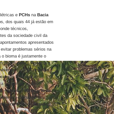
létricas e
PCHs
na
Bacia
s, dos quais 44 já estão em
onde técnicos,
tes da sociedade civil da
os apontamentos apresentados
evitar problemas sérios na
a o bioma é justamente o
endações para a
Agência
mbiente
, para o
Conselho
ecursos Hídricos e
ra os demais órgãos
ca
–
Aneel
, o
Ministério de
mbiente
–
Conama
, mas só
nistério Público Estadual
Úmidas
, que é o