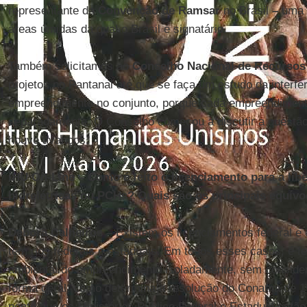
representante da
Convenção de Ramsar
no Brasil
–
uma c
áreas úmidas da qual o Brasil é signatário.
Também solicitamos ao
Conselho Nacional de Recursos
projetos no Pantanal até que se faça um estudo da interfe
empreendimento no conjunto, porque cada empreendimento
separadamente. O Conselho começou a discutir a questão 
houve avanços.
IHU On-Line
–
Como é feito o licenciamento para a lib
hidrelétricas ou PCHs? Quais são os principais equív
Débora Calheiros –
Existem os licenciamentos federal e 
tem rios federais e estaduais. Em todos esses casos, é f
ambiental do empreendimento isoladamente, sem considera
forma geral, como determina a resolução do Conama de 1
ponto que os Ministérios Público Federal e Estadual estã