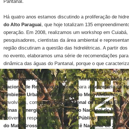
Pantanal.
Há quatro anos estamos discutindo a proliferação de hidre
do Alto Paraguai
, que hoje totalizam 135 empreendimento
operação. Em 2008, realizamos um workshop em Cuiabá, 
pesquisadores, cientistas da área ambiental e representan
região discutiram a questão das hidrelétricas. A partir d
no evento, elaboramos uma série de recomendações para 
dinâmica das águas do Pantanal, porque o que caracteriz
ciclo de cheias e secas dos rios. Enviamos essas recom
Nacional de Águas – ANA
, para o
Ministério do Meio A
Nacional de Recursos Hídricos
, para a
Secretaria de R
Ambiente Urbano do Ministério do Meio Ambiente
e pa
envolvidos, como a
Agência Nacional de Energia Elétri
Minas e Energia
,
Ibama
,
Conselho Nacional de Meio A
obtivemos resposta do
Ministério Público Federal,
do
Mi
do Mato Grosso do Sul
, do
Comitê Nacional de Zonas 