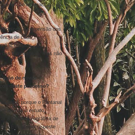
onvenção internacional de
 Hídricos
a suspensão dos
rência de cada
 é licenciado
das hidrelétricas, mas não
eração de novas
ocos deste processo?
estadual, porque o Pantanal
eito apenas o estudo
r a bacia hidrográfica de
985. É exatamente neste
o se baseando para