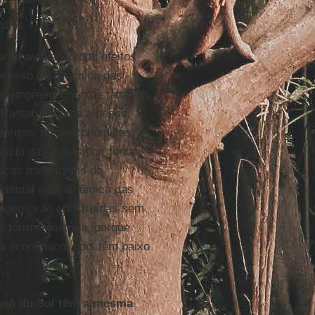
a de avaliação dos efeitos
rocesso de dinâmica das
 Os empreendimentos também
 Pantanal, como a pesca,
 termos socioeconômicos, e
ciclo das águas por conta
cas tradicionais do
iental e da dinâmica das
rragens são construídas sem
e forma aleatória, porque
a econômico, pois têm baixo
sso do Sul têm a mesma