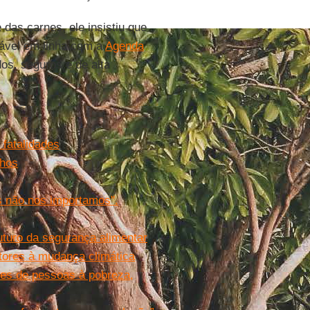
das carnes, ele insistiu que
tável em linha com a
Agenda
dos, seguros e de alta
 fatalidades
lhos
 não nos importamos".
uturo da segurança alimentar
tores à mudança climática
es de pessoas à pobreza,