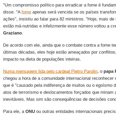
"Um compromisso político para erradicar a fome é fundame
disse. "A
fome
apenas será vencida se os países transf
ações", insistiu ao falar para 82 ministros. "Hoje, mais d
estão má-nutridas e infelizmente esse número voltou a cre
Graziano
.
De acordo com ele, ainda que o combate contra a fome t
últimas décadas, eles hoje estão ameaçados por conflitos
impacto na dieta de populações inteiras.
Numa mensagem lida pelo cardeal Pietro Parolin
, o
papa 
chegou a hora de a comunidade internacional reconhecer q
que é "causado pela indiferença de muitos ou o egoísmo d
atos de terrorismo e deslocamentos forçados que minam 
inevitáveis. Mas sim são consequências de decisões concr
Para ele, a
ONU
ou outras entidades internacionais precis