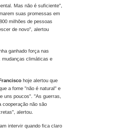
ntal. Mas não é suficiente",
ormarem suas promessas em
e 800 milhões de pessoas
scer de novo", alertou
enha ganhado força nas
, mudanças climáticas e
Francisco
hoje alertou que
ue a fome "não é natural" e
e uns poucos". "As guerras,
a cooperação não são
etas", alertou.
am intervir quando fica claro