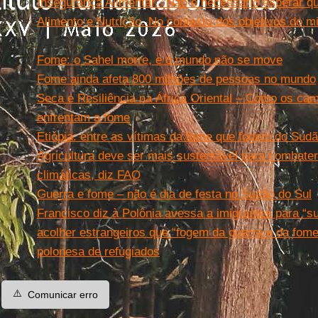
Insegurança Alimentar. “Não é necessário esperar q
Alimento e Nutrição. No contexto dos objetivos do mi
formação, N° 47
Fome: o Sahel morre, e o mundo não se move
Fome ainda afeta 800 milhões de pessoas no mundo
Seca e Resiliência na África Oriental – Como os ca
enfrentam a fome
Etiópia: entre as vítimas da fome que fogem do Sud
Agricultura deve ser mais sustentável para combat
climáticas, diz FAO
Guerra e fome – não é dia de festa no Sudão do Sul
Francisco diz à Polônia avessa a imigrantes para “s
acolher estrangeiros que “fogem da guerra e da fome”.
polonesa de refugiados
⚠️
Comunicar erro