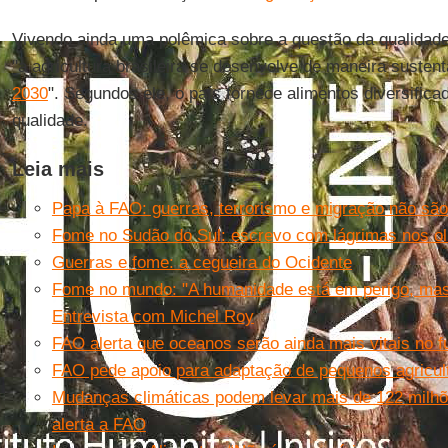
Vivendo ainda uma polêmica sobre a questão da qualidade 
"a agricultura brasileira se desenvolve de maneira susten
2030
". Segundos ele, o país fornece alimentos diversifica
qualidade.
Leia mais
Papa à FAO: guerras, terrorismo e migração não são
Fome no Sudão do Sul: escrevo com lágrimas nos o
Guerras e fome: a cegueira do Ocidente
Fome no mundo: "A humanidade está em perigo, mas
Entrevista com Michel Roy
FAO alerta que oceanos serão ainda mais vitais no f
FAO pede apoio para adaptação de pequenos agricul
Mudanças climáticas podem levar mais de 122 milhõ
alerta a FAO