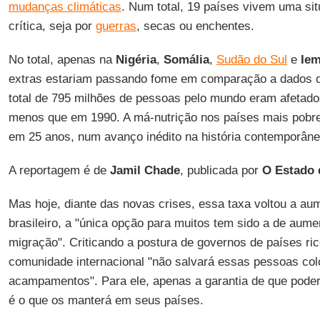
mudanças climáticas
. Num total, 19 países vivem uma s
crítica, seja por
guerras
, secas ou enchentes.
No total, apenas na
Nigéria
,
Somália
,
Sudão do Sul
e
Ie
extras estariam passando fome em comparação a dados d
total de 795 milhões de pessoas pelo mundo eram afetado
menos que em 1990. A má-nutrição nos países mais pobr
em 25 anos, num avanço inédito na história contemporâne
A reportagem é de
Jamil Chade
, publicada por
O Estado 
Mas hoje, diante das novas crises, essa taxa voltou a au
brasileiro, a "única opção para muitos tem sido a de aumen
migração". Criticando a postura de governos de países ric
comunidade internacional "não salvará essas pessoas co
acampamentos". Para ele, apenas a garantia de que poder
é o que os manterá em seus países.