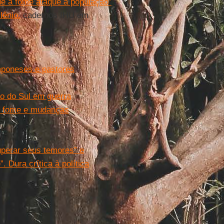
ue a fome ataque a população”
lênio.
cadernos IHU em
mponeses e pastores
ão do Sul em guerra
er fome e mudanças
uperar seus temores” e
 Dura crítica à política