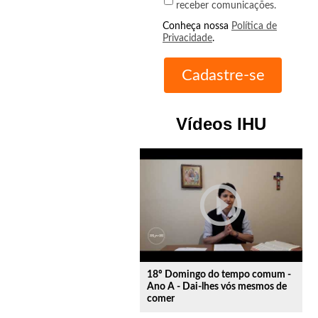
receber comunicações.
Conheça nossa
Política de
Privacidade
.
Vídeos IHU
play_circle_outline
18º Domingo do tempo comum -
Ano A - Dai-lhes vós mesmos de
comer