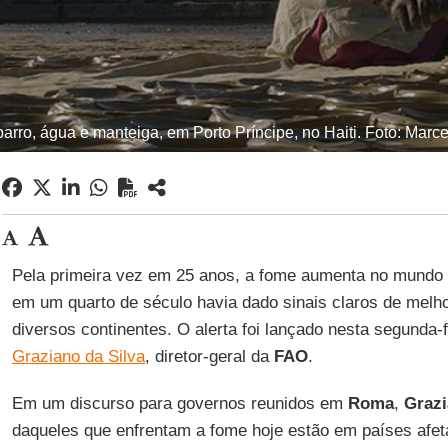
 barro, água e manteiga, em Porto Príncipe, no Haiti. Foto: Marce
Pela primeira vez em 25 anos, a fome aumenta no mundo 
em um quarto de século havia dado sinais claros de melho
diversos continentes. O alerta foi lançado nesta segunda-f
Graziano da Silva
, diretor-geral da
FAO
.
Em um discurso para governos reunidos em
Roma
,
Graz
daqueles que enfrentam a fome hoje estão em países afeta