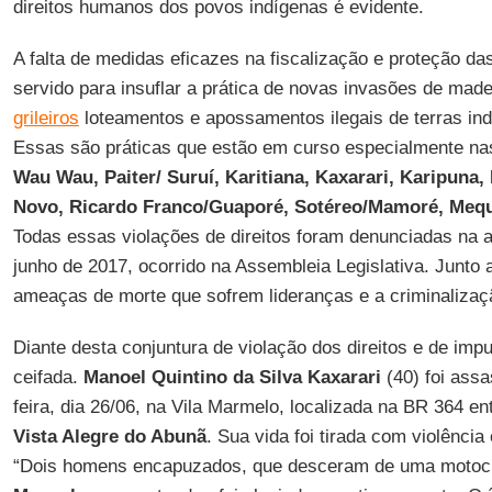
direitos humanos dos povos indígenas é evidente.
A falta de medidas eficazes na fiscalização e proteção da
servido para insuflar a prática de novas invasões de made
grileiros
loteamentos e apossamentos ilegais de terras in
Essas são práticas que estão em curso especialmente nas
Wau Wau, Paiter/ Suruí, Karitiana, Kaxarari, Karipuna,
Novo, Ricardo Franco/Guaporé, Sotéreo/Mamoré, Me
Todas essas violações de direitos foram denunciadas na 
junho de 2017, ocorrido na Assembleia Legislativa. Junto
ameaças de morte que sofrem lideranças e a criminalizaçã
Diante desta conjuntura de violação dos direitos e de im
ceifada.
Manoel Quintino da Silva Kaxarari
(40) foi ass
feira, dia 26/06, na Vila Marmelo, localizada na BR 364 en
Vista Alegre do Abunã
. Sua vida foi tirada com violênci
“Dois homens encapuzados, que desceram de uma motoci