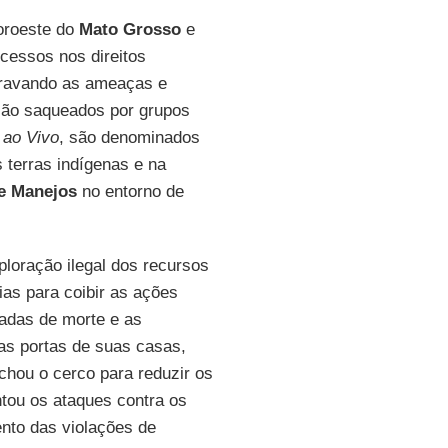
noroeste do
Mato Grosso
e
cessos nos direitos
agravando as ameaças e
 são saqueados por grupos
 ao Vivo
, são denominados
 terras indígenas e na
e Manejos
no entorno de
ploração ilegal dos recursos
ias para coibir as ações
adas de morte e as
as portas de suas casas,
chou o cerco para reduzir os
ntou os ataques contra os
ento das violações de