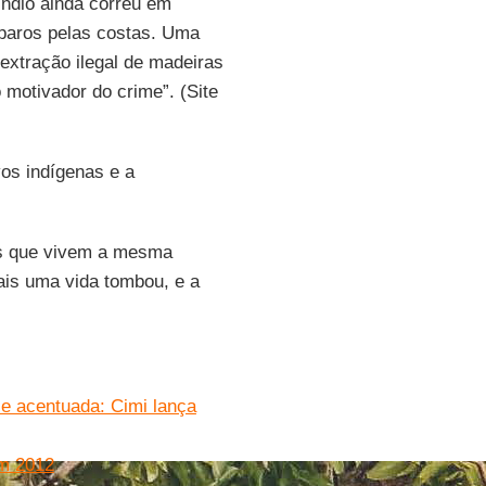
 índio ainda correu em
sparos pelas costas. Uma
 extração ilegal de madeiras
 motivador do crime”. (Site
os indígenas e a
s que vivem a mesma
Mais uma vida tombou, e a
ce acentuada: Cimi lança
em 2012