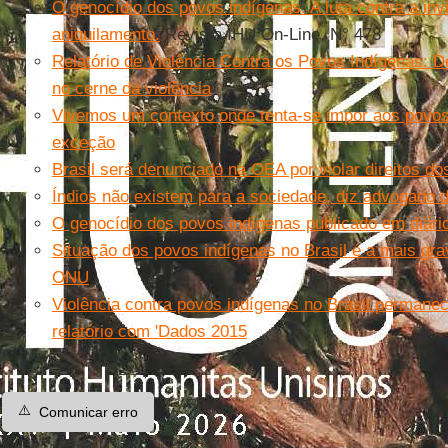
O genocídio dos povos indígenas. A luta contra a invis
aniquilamento.
Revista IHU On-Line, N° 478
Relatório de Violência Contra os Povos Indígenas: De
no cerne da violência
Vivemos um contexto onde tenta-se impor aos povo
exceção
Brasil será denunciado na OEA por violar direitos d
Índios não existem para a sociedade, diz advogado 
O genocídio dos povos indígenas publicado em diário 
Situação dos povos indígenas no Brasil é a mais gra
ONU
Violência contra povos indígenas no Brasil permane
relatório com 'Dados 2015
⚠️
Comunicar erro