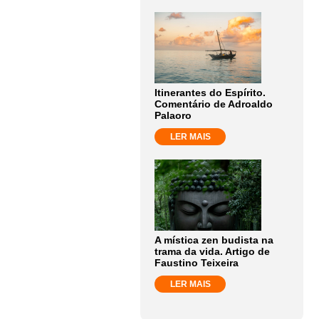
Itinerantes do Espírito.
Comentário de Adroaldo
Palaoro
LER MAIS
A mística zen budista na
trama da vida. Artigo de
Faustino Teixeira
LER MAIS