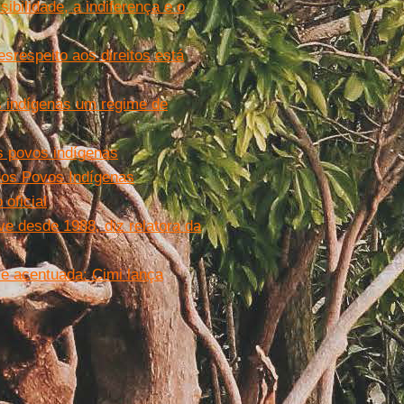
ibilidade, a indiferença e o
srespeito aos direitos está
s indígenas um regime de
os povos indígenas
dos Povos Indígenas
oficial
ve desde 1988, diz relatora da
ce acentuada: Cimi lança