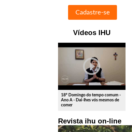
Vídeos IHU
play_circle_outline
18º Domingo do tempo comum -
Ano A - Dai-lhes vós mesmos de
comer
Revista ihu on-line