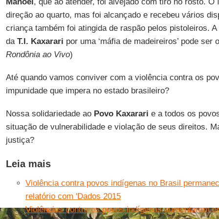
Manoel
, que ao atender, foi alvejado com tiro no rosto. O
direção ao quarto, mas foi alcançado e recebeu vários di
criança também foi atingida de raspão pelos pistoleiros. A
da
T.I. Kaxarari
por uma ‘máfia de madeireiros’ pode ser o
Rondônia ao Vivo
)
Até quando vamos conviver com a violência contra os pov
impunidade que impera no estado brasileiro?
Nossa solidariedade ao
Povo Kaxarari
e a todos os povo
situação de vulnerabilidade e violação de seus direitos. 
justiça?
Leia mais
Violência contra povos indígenas no Brasil permane
relatório com 'Dados 2015
Violências contra os povos indígenas aumentaram 