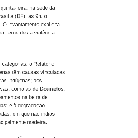
quinta-feira, na sede da
asília (DF), às 9h, o
. O levantamento explicita
no cerne desta violência.
categorias, o Relatório
ígenas têm causas vinculadas
ras indígenas; aos
rvas, como as de
Dourados
,
amentos na beira de
as; e à degradação
adas, em que não índios
ncipalmente madeira.