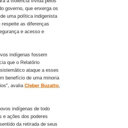
a a violência vivida pelos
 do governo, que enxerga os
de uma política indigenista
 respeite as diferenças
segurança e acesso e
povos indígenas fossem
cia que o Relatório
sistemático ataque a esses
em benefício de uma minoria
ios”, avalia
Cleber Buzatto
,
povos indígenas de todo
as e ações dos poderes
sentido da retirada de seus