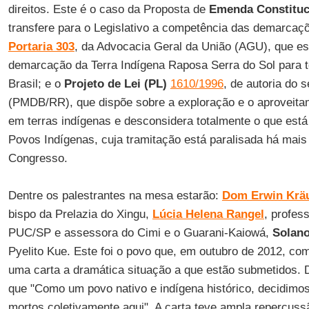
direitos. Este é o caso da Proposta de
Emenda Constituc
transfere para o Legislativo a competência das demarcaçõ
Portaria 303
, da Advocacia Geral da União (AGU), que es
demarcação da Terra Indígena Raposa Serra do Sol para t
Brasil; e o
Projeto de Lei (PL)
1610/199
6
, de autoria do
(PMDB/RR), que dispõe sobre a exploração e o aproveita
em terras indígenas e desconsidera totalmente o que está
Povos Indígenas, cuja tramitação está paralisada há mais
Congresso.
Dentre os palestrantes na mesa estarão:
Dom Erwin Kräu
bispo da Prelazia do Xingu,
Lúcia Helena Rangel
, profes
PUC/SP e assessora do Cimi e o Guarani-Kaiowá,
Solan
Pyelito Kue. Este foi o povo que, em outubro de 2012, co
uma carta a dramática situação a que estão submetidos. D
que "Como um povo nativo e indígena histórico, decidi
mortos coletivamente aqui". A carta teve ampla repercuss