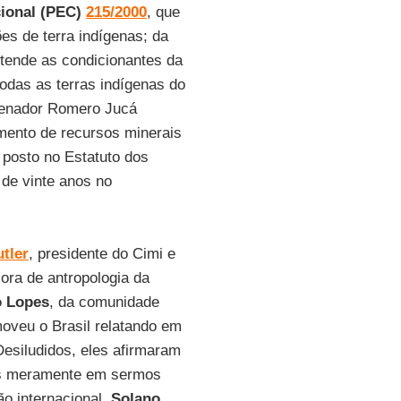
ional (PEC)
215/2000
, que
es de terra indígenas; da
tende as condicionantes da
odas as terras indígenas do
 senador Romero Jucá
mento de recursos minerais
 posto no Estatuto dos
 de vinte anos no
tler
, presidente do Cimi e
sora de antropologia da
o Lopes
, da comunidade
moveu o Brasil relatando em
esiludidos, eles afirmaram
mos meramente em sermos
ão internacional.
Solano