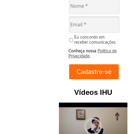
Eu concordo em
receber comunicações.
Conheça nossa
Política de
Privacidade
.
Vídeos IHU
play_circle_outline