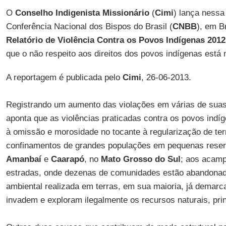
O
Conselho Indigenista Missionário
(
Cimi
) lança nessa 
Conferência Nacional dos Bispos do Brasil (
CNBB
), em Br
Relatório de Violência Contra os Povos Indígenas 2012
que o não respeito aos direitos dos povos indígenas está 
A reportagem é publicada pelo
Cimi
, 26-06-2013.
Registrando um aumento das violações em várias de suas 
aponta que as violências praticadas contra os povos ind
à omissão e morosidade no tocante à regularização de ter
confinamentos de grandes populações em pequenas rese
Amanbaí
e
Caarapó
, no
Mato Grosso do Sul
; aos acamp
estradas, onde dezenas de comunidades estão abandonad
ambiental realizada em terras, em sua maioria, já demarc
invadem e exploram ilegalmente os recursos naturais, pri