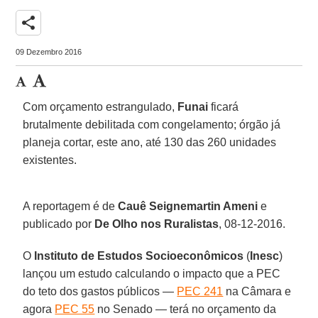
share
09 Dezembro 2016
Com orçamento estrangulado,
Funai
ficará
brutalmente debilitada com congelamento; órgão já
planeja cortar, este ano, até 130 das 260 unidades
existentes.
A reportagem é de
Cauê Seignemartin Ameni
e
publicado por
De Olho nos Ruralistas
, 08-12-2016.
O
Instituto de Estudos Socioeconômicos
(
Inesc
)
lançou um estudo calculando o impacto que a PEC
do teto dos gastos públicos —
PEC 241
na Câmara e
agora
PEC 55
no Senado — terá no orçamento da