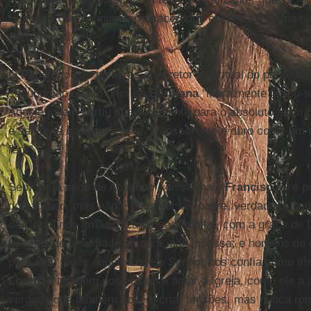
Senhor e que no ministério sacerdotal encontra a forma pl
convertido”.
O
Papa
citou as palavras do diretor espiritual do padre
Mi
segundo ao qual o prior de
Barbiana
"literalmente fartou-
Aquele jovem partiu imediatamente para o absoluto, sem 
e salvar, a qualquer custo. Transparente e duro como um d
ferir”.
Sem "esta sede de Absoluto - disse mais
Francisco
– é p
do sagrado, mas não é possível ser padre, verdadeiro pad
de Cristo nos irmãos. Caros sacerdotes, com a graça de 
homens de fé, uma fé sincera, não insossa; e homens de c
para com todos aqueles que o Senhor nos confia como irm
Lorenzo
também nos ensina a amar a Igreja, como ele a 
verdade que também podem criar tensões, mas nunca ro