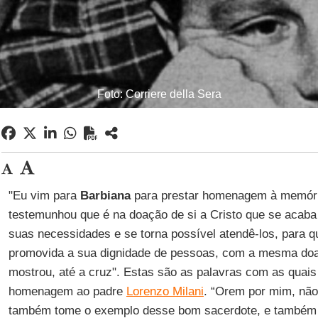
Foto: Corriere della Sera
"Eu vim para
Barbiana
para prestar homenagem à memóri
testemunhou que é na doação de si a Cristo que se acab
suas necessidades e se torna possível atendê-los, para q
promovida a sua dignidade de pessoas, com a mesma doa
mostrou, até a cruz". Estas são as palavras com as quai
homenagem ao padre
Lorenzo Milani
. “Orem por mim, nã
também tome o exemplo desse bom sacerdote, e também