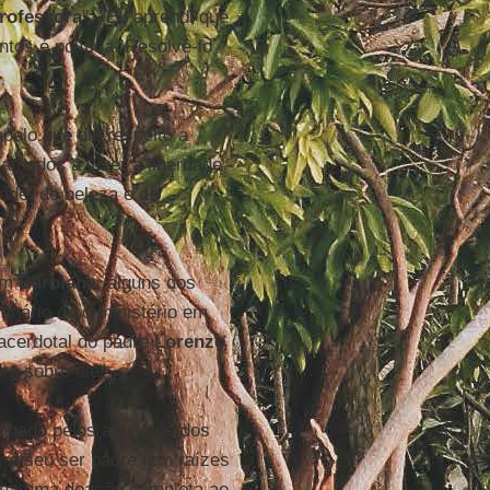
rofessora
": "Eu aprendi que
tos é política. Resolvê-lo
pelo que diz respeito a
hamados a viver a liberdade
ade, de beleza e de
 em
Barbiana
, alguns dos
inário ou o ministério em
sacerdotal do padre
Lorenzo
ra sobre ele”.
anhado pelos aplausos dos
 o seu ser padre tem raízes
torna uma doação completa ao