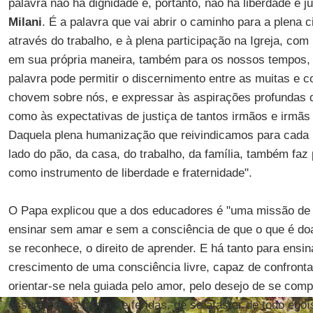
palavra não há dignidade e, portanto, não há liberdade e j
Milani
. É a palavra que vai abrir o caminho para a plena 
através do trabalho, e à plena participação na Igreja, com
em sua própria maneira, também para os nossos tempos,
palavra pode permitir o discernimento entre as muitas e
chovem sobre nós, e expressar às aspirações profundas 
como às expectativas de justiça de tantos irmãos e irmãs
Daquela plena humanização que reivindicamos para cada 
lado do pão, da casa, do trabalho, da família, também faz
como instrumento de liberdade e fraternidade".
O Papa explicou que a dos educadores é "uma missão de 
ensinar sem amar e sem a consciência de que o que é do
se reconhece, o direito de aprender. E há tanto para ensin
crescimento de uma consciência livre, capaz de confronta
orientar-se nela guiada pelo amor, pelo desejo de se com
assumir suas cargas e feridas, de se afastar de todo ego