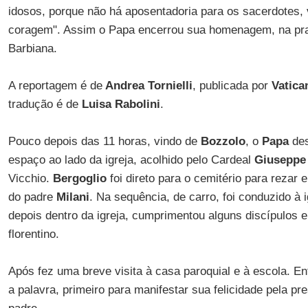
idosos, porque não há aposentadoria para os sacerdotes,
coragem". Assim o Papa encerrou sua homenagem, na pr
Barbiana.
A reportagem é de
Andrea Tornielli
, publicada por
Vatican
tradução é de
Luisa Rabolini
.
Pouco depois das 11 horas, vindo de
Bozzolo
, o
Papa
des
espaço ao lado da igreja, acolhido pelo Cardeal
Giuseppe 
Vicchio.
Bergoglio
foi direto para o cemitério para rezar
do padre
Milani
. Na sequência, de carro, foi conduzido à i
depois dentro da igreja, cumprimentou alguns discípulos 
florentino.
Após fez uma breve visita à casa paroquial e à escola. En
a palavra, primeiro para manifestar sua felicidade pela p