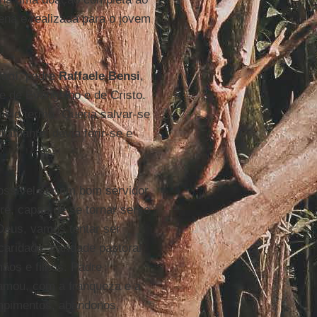
ena e realizada para o jovem
lani
, padre
Raffaele Bensi
,
se de Evangelho e de Cristo.
meio termo. Queria salvar-se
iamante, devia ferir-se e
ossível ser um bom servidor
re, capaz de se tornar servo
Deus, vamos tentar ser
aridade, caridade pastoral
ãos e filhos. Padre
amou, com a franqueza e a
mpimentos, abandonos.