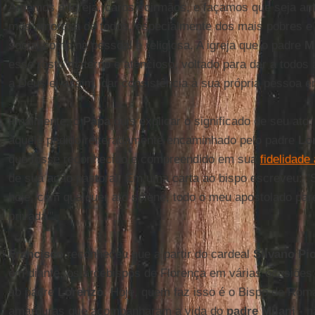
Amemos a Igreja, caros coirmãos, e façamos que seja a
mãe amorosa de todos, especialmente dos mais pobres e v
social como na pessoal e religiosa. A igreja que o padre
M
esse rosto materno e atencioso, voltado para dar a todos 
a Deus e, assim, dar consistência à sua própria pessoa e
Finalmente, o
Papa
quis explicar o significado de seu ato
àquele pedido reiteradamente encaminhado pelo padre
Lo
que fosse reconhecido e compreendido em sua
fidelidade
de sua ação pastoral. Em uma carta ao bispo escreveu: "
hoje, com qualquer ato solene, todo o meu apostolado pa
privada'".
Francisco
reconheceu que a partir do cardeal
Silvano Pio
em diante, os arcebispos de Florença em várias ocasiõe
ao padre
Lorenzo
. Hoje, quem faz isso é o Bispo de Rom
amarguras que acompanharam a vida do
padre Milani
- n