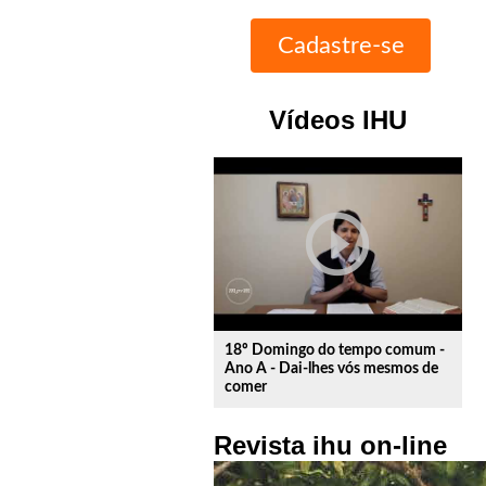
Vídeos IHU
play_circle_outline
18º Domingo do tempo comum -
Ano A - Dai-lhes vós mesmos de
comer
Revista ihu on-line