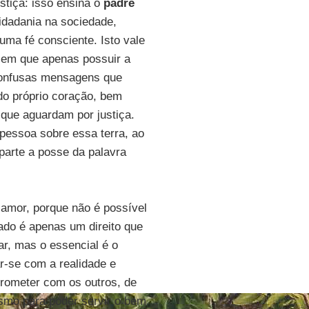
ustiça: isso ensina o
padre
cidadania na sociedade,
 uma fé consciente. Isto vale
 em que apenas possuir a
 confusas mensagens que
do próprio coração, bem
 que aguardam por justiça.
pessoa sobre essa terra, ao
 parte a posse da palavra
amor, porque não é possível
ado é apenas um direito que
ar, mas o essencial é o
r-se com a realidade e
prometer com os outros, de
ísmo para poder servir o bem