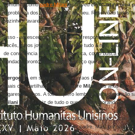
comum". Como
padre Milani
escreveu em "
Carta a uma p
o problema dos outros é igual ao meu. Resolvê-lo todos jun
sozinho é avareza".
"Isso - acrescentou - é um apelo à responsabilidade. Um a
vocês, caros jovens, mas antes de tudo a nós, adultos, c
de consciência de maneira autêntica, como busca de verd
bondade, prontos para pagar o preço que isso comporta".
Bergoglio
, em seguida, dirigiu-se aos padres presentes
quais compartilharam com o padre
Milani
"os anos do sem
lugares vizinhos. A todos quero lembrar que a dimensão 
Milani
está na raiz de tudo o que foi rememorando até ago
Ele repetiu: "A dimensão sacerdotal está na raiz", acomp
presentes. Tudo "vem do seu ser padre. Mas, por sua vez,
ainda mais profundas: a sua fé. A fé totalizante, que se 