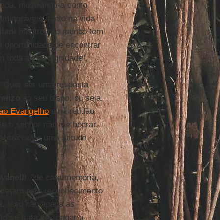
mada, mostrando-a como
ulneráveis, tanto na vida
ilani
mostrou ao mundo tem
a oportunidade de encontrar
m toda a sua dignidade".
: "Quer ser uma resposta
renzo
ao seu bispo, ou seja,
 ao Evangelho
e na retidão
Se o senhor não me honrar,
recerá como uma atitude
vanelli
, "de cara memória,
s deram este reconhecimento
a. Isso não apaga as
ão se trata de apagar a