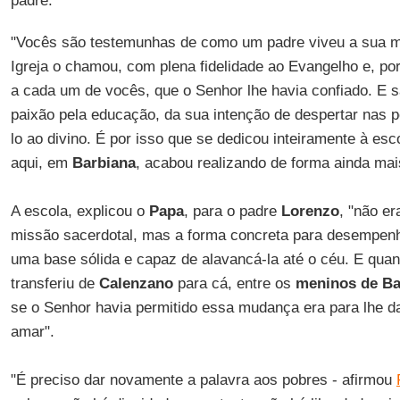
padre.
"Vocês são testemunhas de como um padre viveu a sua m
Igreja o chamou, com plena fidelidade ao Evangelho e, por
a cada um de vocês, que o Senhor lhe havia confiado. E 
paixão pela educação, da sua intenção de despertar nas 
lo ao divino. É por isso que se dedicou inteiramente à e
aqui, em
Barbiana
, acabou realizando de forma ainda mai
A escola, explicou o
Papa
, para o padre
Lorenzo
, "não er
missão sacerdotal, mas a forma concreta para desempenh
uma base sólida e capaz de alavancá-la até o céu. E quan
transferiu de
Calenzano
para cá, entre os
meninos de Ba
se o Senhor havia permitido essa mudança era para lhe da
amar".
"É preciso dar novamente a palavra aos pobres - afirmou