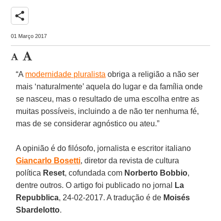
share
01 Março 2017
“A
modernidade pluralista
obriga a religião a não ser
mais ‘naturalmente’ aquela do lugar e da família onde
se nasceu, mas o resultado de uma escolha entre as
muitas possíveis, incluindo a de não ter nenhuma fé,
mas de se considerar agnóstico ou ateu.”
A opinião é do filósofo, jornalista e escritor italiano
Giancarlo Bosetti
, diretor da revista de cultura
política
Reset
, cofundada com
Norberto Bobbio
,
dentre outros. O artigo foi publicado no jornal
La
Repubblica
, 24-02-2017. A tradução é de
Moisés
Sbardelotto
.