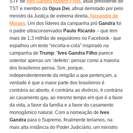
STF de
Ives Gandra Martins Filho
, atual presidente do
TST e membro da
Opus Dei
, afinal derrotado por pelo
ministro da Justiça de extrema direita,
Alexandre de
Moraes
. Um dos líderes da campanha pró
Gandra
foi
o padre ultraconservador
Paulo Ricardo
– que tem
mais de 1,3 milhão de seguidores no Facebook - que
espalhou um texto “recorta-e-cola” inspirado na
campanha de
Trump
: “
Ives Gandra Filho
parece
ostentar apenas um ‘defeito’: pensar como a maioria
dos brasileiros pensa. Sim, porque,
independentemente da religião a que pertençam, a
verdade é que a maior parte dos brasileiros é
contrária ao aborto, é contrária ao divórcio, é contrária
ao casamento gay, ao mesmo tempo em que é a favor
da vida, a favor da família e a favor do casamento
monogâmico natural. Com a nomeação de
Ives
Gandra
para o Supremo, finalmente teríamos, na
mais alta instância do Poder Judiciário, um ministro