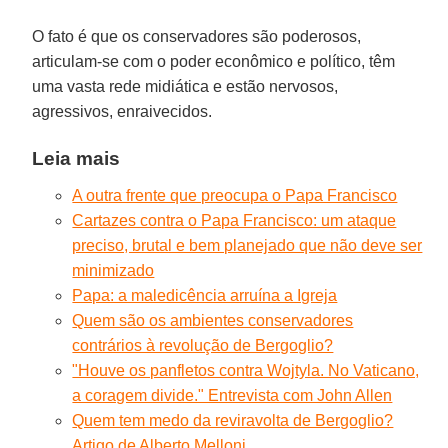
O fato é que os conservadores são poderosos,
articulam-se com o poder econômico e político, têm
uma vasta rede midiática e estão nervosos,
agressivos, enraivecidos.
Leia mais
A outra frente que preocupa o Papa Francisco
Cartazes contra o Papa Francisco: um ataque
preciso, brutal e bem planejado que não deve ser
minimizado
Papa: a maledicência arruína a Igreja
Quem são os ambientes conservadores
contrários à revolução de Bergoglio?
"Houve os panfletos contra Wojtyla. No Vaticano,
a coragem divide." Entrevista com John Allen
Quem tem medo da reviravolta de Bergoglio?
Artigo de Alberto Melloni