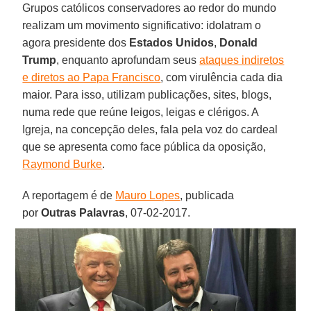
Grupos católicos conservadores ao redor do mundo
realizam um movimento significativo: idolatram o
agora presidente dos
Estados Unidos
,
Donald
Trump
, enquanto aprofundam seus
ataques indiretos
e diretos ao Papa Francisco
, com virulência cada dia
maior. Para isso, utilizam publicações, sites, blogs,
numa rede que reúne leigos, leigas e clérigos. A
Igreja, na concepção deles, fala pela voz do cardeal
que se apresenta como face pública da oposição,
Raymond Burke
.
A reportagem é de
Mauro Lopes
, publicada
por
Outras Palavras
, 07-02-2017.