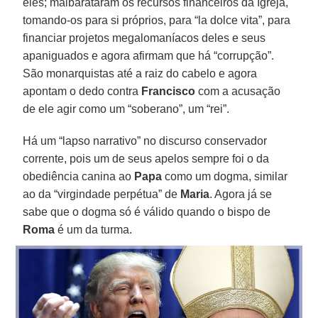
eles; malbarataram os recursos financeiros da Igreja,
tomando-os para si próprios, para “la dolce vita”, para
financiar projetos megalomaníacos deles e seus
apaniguados e agora afirmam que há “corrupção”.
São monarquistas até a raiz do cabelo e agora
apontam o dedo contra
Francisco
com a acusação
de ele agir como um “soberano”, um “rei”.
Há um “lapso narrativo” no discurso conservador
corrente, pois um de seus apelos sempre foi o da
obediência canina ao
Papa
como um dogma, similar
ao da “virgindade perpétua” de
Maria
. Agora já se
sabe que o dogma só é válido quando o bispo de
Roma
é um da turma.