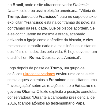
no
Brasil
, onde o site ultraconservador
Fratres in
Unum
, celebrou assim eleição americana: “Vitória de
Trump
, derrota de
Francisco
”, para no corpo do texto
explicitar: “
Francisco
está na contramão do povo, na
contramão da realidade. Que os bispos acordem. Se
eles continuarem na mesma estrada, acabarão
deixando a Igreja como apêndice da história, e eles
mesmos se tornarão cada dia mais inócuos, distantes
dos fiéis e emudecidos pela vida. É, hoje deve ser um
dia difícil em
Roma
. Deus salve a América!”.
Logo depois da posse de
Trump
, um grupo de
católicos
ultraconservadores
enviou uma carta a ele
com ataques violentos a
Francisco
e solicitando uma
“investigação” sobre as relações entre o
Vaticano
e o
governo
Obama
. O texto explicita a posição xenófoba
conservadora: “Durante a campanha presidencial de
2016, ficamos atônitos ao testemunhar o
Papa