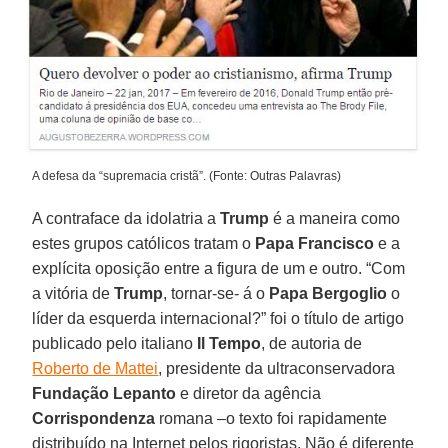
A defesa da “supremacia cristã”. (Fonte: Outras Palavras)
A contraface da idolatria a
Trump
é a maneira como
estes grupos católicos tratam o
Papa Francisco
e a
explícita oposição entre a figura de um e outro. “Com
a vitória de
Trump
, tornar-se- á o
Papa Bergoglio
o
líder da esquerda internacional?” foi o título de artigo
publicado pelo italiano
Il Tempo
, de autoria de
Roberto de Mattei
, presidente da ultraconservadora
Fundação Lepanto
e diretor da agência
Corrispondenza
romana –o texto foi rapidamente
distribuído na Internet pelos rigoristas. Não é diferente