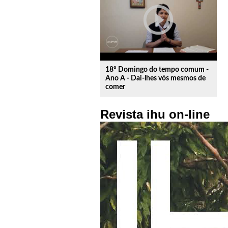
play_circle_outline
18º Domingo do tempo comum -
Ano A - Dai-lhes vós mesmos de
comer
Revista ihu on-line