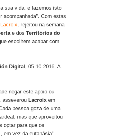
a sua vida, e fazemos isto
ser acompanhada”. Com estas
 Lacroix
, rejeitou na semana
erta
e dos
Territórios do
 que escolhem acabar com
ión Digital
, 05-10-2016. A
ade negar este apoio ou
”, asseverou
Lacroix
em
. Cada pessoa goza de uma
cardeal, mas que aproveitou
s optar para que os
, em vez da eutanásia”.