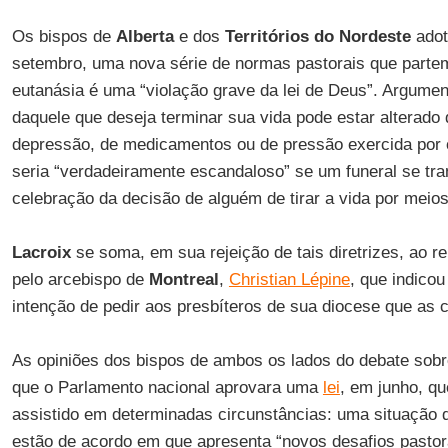
Os bispos de
Alberta
e dos
Territórios do Nordeste
adot
setembro, uma nova série de normas pastorais que parte
eutanásia é uma “violação grave da lei de Deus”. Argumen
daquele que deseja terminar sua vida pode estar alterado 
depressão, de medicamentos ou de pressão exercida por
seria “verdadeiramente escandaloso” se um funeral se t
celebração da decisão de alguém de tirar a vida por meios a
Lacroix
se soma, em sua rejeição de tais diretrizes, ao 
pelo arcebispo de
Montreal
,
Christian Lépine
, que indico
intenção de pedir aos presbíteros de sua diocese que as 
As opiniões dos bispos de ambos os lados do debate sobr
que o Parlamento nacional aprovara uma
lei
, em junho, qu
assistido em determinadas circunstâncias: uma situação
estão de acordo em que apresenta “novos desafios pastorai