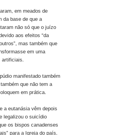
aram, em meados de
m da base de que a
taram não só que o juízo
devido aos efeitos “da
 outros”, mas também que
ransformasse em uma
rtificiais.
repúdio manifestado também
u também que não tem a
coloquem em prática.
e a eutanásia vêm depois
e legalizou o suicídio
 que os bispos canadenses
s” para a Igreja do país.