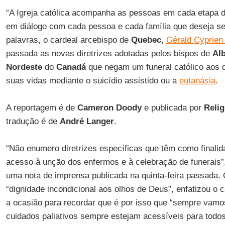
“A Igreja católica acompanha as pessoas em cada etapa d
em diálogo com cada pessoa e cada família que deseja 
palavras, o cardeal arcebispo de
Quebec
,
Gérald Cyprien
passada as novas diretrizes adotadas pelos bispos de
Alb
Nordeste
do
Canadá
que negam um funeral católico aos
suas vidas mediante o suicídio assistido ou a
eutanásia
.
A reportagem é de
Cameron Doody
e publicada por
Relig
tradução é de
André Langer
.
“Não enumero diretrizes específicas que têm como finalid
acesso à unção dos enfermos e à celebração de funerais
uma nota de imprensa publicada na quinta-feira passada
“dignidade incondicional aos olhos de Deus”, enfatizou o 
a ocasião para recordar que é por isso que “sempre vamo
cuidados paliativos sempre estejam acessíveis para todos