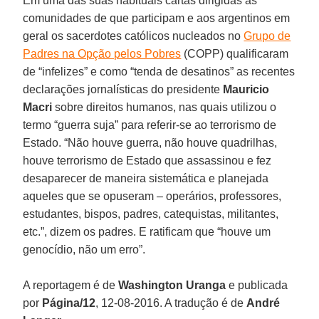
Em uma das suas habituais cartas dirigidas às
comunidades de que participam e aos argentinos em
geral os sacerdotes católicos nucleados no
Grupo de
Padres na Opção pelos Pobres
(COPP) qualificaram
de “infelizes” e como “tenda de desatinos” as recentes
declarações jornalísticas do presidente
Mauricio
Macri
sobre direitos humanos, nas quais utilizou o
termo “guerra suja” para referir-se ao terrorismo de
Estado. “Não houve guerra, não houve quadrilhas,
houve terrorismo de Estado que assassinou e fez
desaparecer de maneira sistemática e planejada
aqueles que se opuseram – operários, professores,
estudantes, bispos, padres, catequistas, militantes,
etc.”, dizem os padres. E ratificam que “houve um
genocídio, não um erro”.
A reportagem é de
Washington Uranga
e publicada
por
Página/12
, 12-08-2016. A tradução é de
André