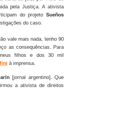
a pela Justiça. A ativista
rticipam do projeto
Sueños
estigações do caso.
ão vale mais nada, tenho 90
ço as consequências. Para
eus filhos e dos 30 mil
ini
à imprensa.
larín
[jornal argentino]. Que
rmou a ativista de direitos