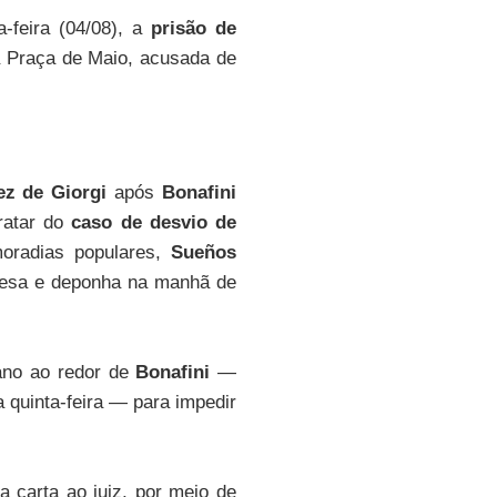
-feira (04/08), a
prisão de
a Praça de Maio, acusada de
ez de Giorgi
após
Bonafini
ratar do
caso de desvio de
moradias populares,
Sueños
 presa e deponha na manhã de
ano ao redor de
Bonafini
—
 quinta-feira — para impedir
 carta ao juiz, por meio de