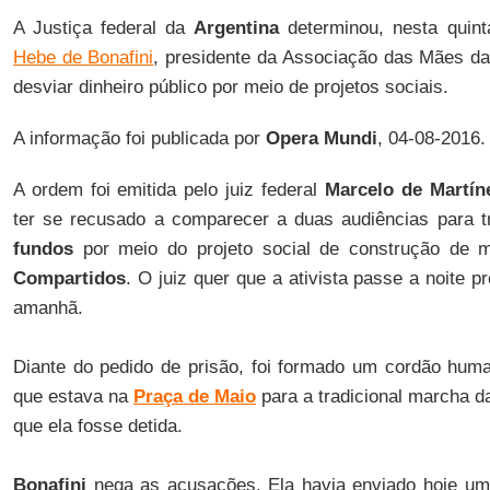
A Justiça federal da
Argentina
determinou, nesta quinta
Hebe de Bonafini
, presidente da Associação das Mães d
desviar dinheiro público por meio de projetos sociais.
A informação foi publicada por
Opera Mundi
, 04-08-2016.
A ordem foi emitida pelo juiz federal
Marcelo de Martín
ter se recusado a comparecer a duas audiências para t
fundos
por meio do projeto social de construção de 
Compartidos
. O juiz quer que a ativista passe a noite
amanhã.
Diante do pedido de prisão, foi formado um cordão hum
que estava na
Praça de Maio
para a tradicional marcha da
que ela fosse detida.
Bonafini
nega as acusações. Ela havia enviado hoje uma