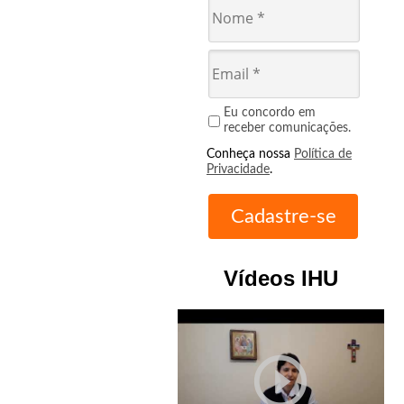
Eu concordo em
receber comunicações.
Conheça nossa
Política de
Privacidade
.
Vídeos IHU
play_circle_outline