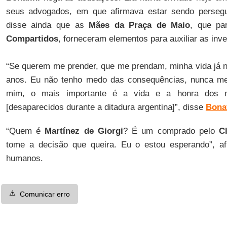
seus advogados, em que afirmava estar sendo perseguid
disse ainda que as
Mães da Praça de Maio
, que pa
Compartidos
, forneceram elementos para auxiliar as inv
“Se querem me prender, que me prendam, minha vida já n
anos. Eu não tenho medo das consequências, nunca me
mim, o mais importante é a vida e a honra dos m
[desaparecidos durante a ditadura argentina]”, disse
Bonaf
“Quem é
Martínez de Giorgi
? É um comprado pelo
C
tome a decisão que queira. Eu o estou esperando”, afi
humanos.
⚠️
Comunicar erro