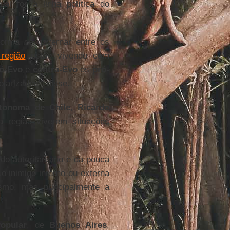
al for a linha política do
orma de governar entre os
região
estão vivendo com
ó-Evo
e
contra-Evo
os
pró-
olarizadas", disse.
utonoma de Chile
,
Ricardo
a região viverem situações
do autoritarismo e da pouca
 o inimigo interno ou externa
smo, mas principalmente a
opular
, de
Buenos Aires
,