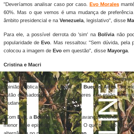
"Deveríamos analisar caso por caso.
Evo Morales
manté
60%. Mas o que vemos é uma mudança de preferência 
âmbito presidencial e na
Venezuela
, legislativo", disse
Ma
Para ele, a possível derrota do 'sim' na
Bolívia
não pod
popularidade de
Evo
. Mas ressaltou: "Sem dúvida, pela
colocou a imagem de
Evo
em questão", disse
Mayorga
.
Cristina e Macri
Já na opinião do analista argentino
Roberto Bacman
opinião pública
CEOP Latam
, de
Buenos Aires
, os el
estão cansados de partidos ou líderes que estão há mu
mudanças.
"Com
Evo
, a
Bolívia
teve grandes avanços econômicos e 
menor esse episódio da namorada. O que percebo na reg
alternância no poder", disse
Bacman
.