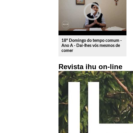
play_circle_outline
18º Domingo do tempo comum -
Ano A - Dai-lhes vós mesmos de
comer
Revista ihu on-line