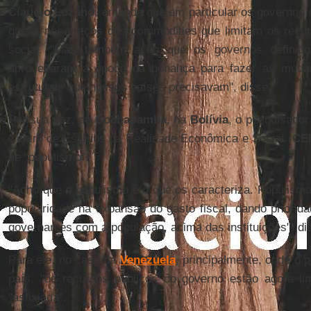
Claudio Lozano
, entende que em particular os governos
queda nos preços das commodities que limitam os recu
social. "Mas também acho que os governos definido
aproveitaram a época da bonança para fazer as muda
estruturais que nossos países precisavam", disse.
Por sua vez, de
Cochabamba
, na
Bolívia
, o pesquisador
Centro de Estudos da Realidade Econômica e Social (
CE
de "populismo".
"Acho que o populismo é o que os caracteriza. Populismo
popularidade na expansão do gasto fiscal, dando priorid
governantes com a população, acima das instituições", d
Para ele, no caso da
Venezuela
, principalmente, onde o p
país, "os recursos públicos do governo estão agora li
"asfixiada".