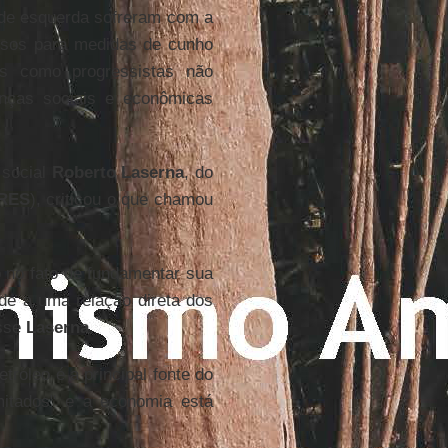
 de esquerda sofreram com a
rsos para medidas de cunho
s como progressistas não
nças sociais e econômicas
 social
Roberto Laserna
, do
RES
), criticou o que chamou
 no fato de fundamentar sua
ade a uma relação direta dos
isse
Laserna
.
etróleo é a principal fonte do
mitados" e a economia está