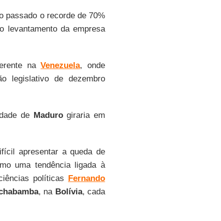
bro passado o recorde de 70%
do levantamento da empresa
ferente na
Venezuela
, onde
ão legislativo de dezembro
ridade de
Maduro
giraria em
ifícil apresentar a queda de
omo uma tendência ligada à
ciências políticas
Fernando
chabamba
, na
Bolívia
, cada