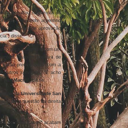
ica" resultou na derrota do
ória do presidente argentino
 altos índices de aprovação
ia", disse.
ando para a direita e com um
antém imagem positiva de
s estão preocupadas com a
de outros serviços). "E acho
am (em
Macri
)", disse.
sidini
, da
Universidade San
nscende a questão da direita
idos políticos fracos" acabam