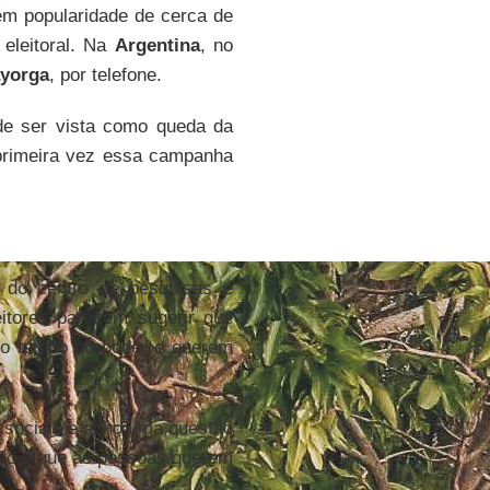
m popularidade de cerca de
eleitoral. Na
Argentina
, no
yorga
, por telefone.
e ser vista como queda da
 primeira vez essa campanha
, do centro de pesquisas e
eitores parecem sugerir que
ito tempo no poder e querem
sociais e acho uma questão
ião é que as pessoas querem