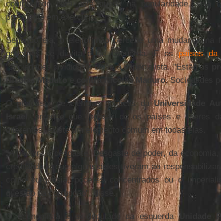
contribuindo para esta queda na popularidade, seja qu
presidente em exercício.
Segundo ela, o eleitor não percebe uma mudança na f
governos de direita e de esquerda. E os
países da 
"sociedades divididas", disse a especialista. "Estão os
pr
Nicolas Maduro
e
contra Nicolás Maduro
. Sociedades p
O professor de ciências políticas da
Universidade A
Israel
, entende que, apesar de os países e líderes d
diferentes, existe um elemento comum em todas elas.
"A palavra é desgaste. Desgaste de poder, da economia, 
credibilidade que alguns deles tiveram ao responsabilizar
como burguesia, poderes concentrados ou o imperiali
questão da corrupção", disse.
O economista e ex-deputado da esquerda
Unidade P