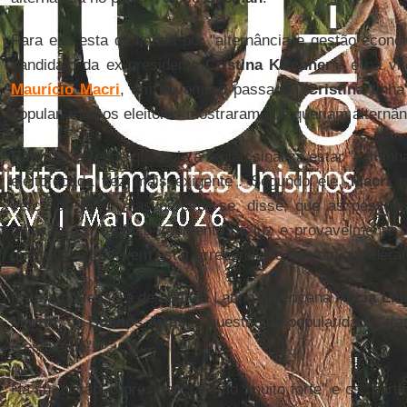
Para ele, esta demanda por "alternância e gestão econôm
candidato da ex-presidente
Cristina Kirchner
- e na vit
Maurício Macri
, em novembro passado. "
Cristina
tinha
popular, mas os eleitores mostraram que queriam alternânc
Bacman
entende que hoje a região sinaliza estar "caminh
eleitor cada vez mais exigente". Segundo ele,
Macri
m
cerca de 60%, mas percebe-se, disse, que as pessoa
inflação e o 'tarifaço' (aumento de luz e provavelmente 
que muitos já devem estar arrependidos do voto que der
Para a professora de política Latino-americana
Alicia Lis
Martín
, de
Buenos Aires
, a questão da popularidade "tra
e esquerda".
Na sua visão, o presidencialismo "muito forte" e os "part