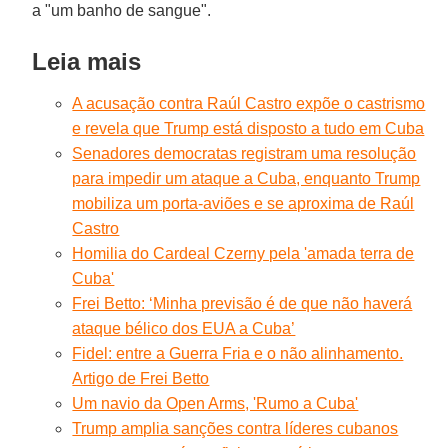
a "um banho de sangue".
Leia mais
A acusação contra Raúl Castro expõe o castrismo
e revela que Trump está disposto a tudo em Cuba
Senadores democratas registram uma resolução
para impedir um ataque a Cuba, enquanto Trump
mobiliza um porta-aviões e se aproxima de Raúl
Castro
Homilia do Cardeal Czerny pela 'amada terra de
Cuba'
Frei Betto: ‘Minha previsão é de que não haverá
ataque bélico dos EUA a Cuba’
Fidel: entre a Guerra Fria e o não alinhamento.
Artigo de Frei Betto
Um navio da Open Arms, 'Rumo a Cuba'
Trump amplia sanções contra líderes cubanos