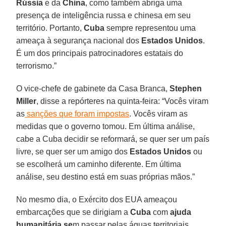
Rússia
e da
China
, como também abriga uma
presença de inteligência russa e chinesa em seu
território. Portanto,
Cuba
sempre representou uma
ameaça à segurança nacional dos
Estados Unidos
.
É um dos principais patrocinadores estatais do
terrorismo.”
O vice-chefe de gabinete da Casa Branca,
Stephen
Miller
, disse a repórteres na quinta-feira: “Vocês viram
as
sanções que foram impostas
. Vocês viram as
medidas que o governo tomou. Em última análise,
cabe a Cuba decidir se reformará, se quer ser um país
livre, se quer ser um amigo dos
Estados Unidos
ou
se escolherá um caminho diferente. Em última
análise, seu destino está em suas próprias mãos.”
No mesmo dia, o Exército dos EUA ameaçou
embarcações que se dirigiam a
Cuba
com
ajuda
humanitária se
m passar pelas águas territoriais