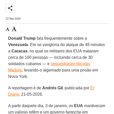
share
22 Mai 2026
Donald Trump
fala frequentemente sobre a
Venezuela
. Ele se vangloria do ataque de 48 minutos
a
Caracas
, no qual os militares dos EUA mataram
cerca de 100 pessoas — incluindo cerca de 30
soldados cubanos — e
sequestraram Nicolás
Maduro
, levando-o algemado para uma prisão em
Nova York.
A reportagem é de
Andrés Gil
, publicada por
El
Diario
, 21-05-2026.
A partir daquele dia, 3 de janeiro, os
EUA
mantiveram
um valioso refém e um governo fantoche em