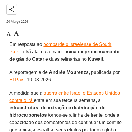
share
20 Março 2026
Em resposta ao
bombardeio israelense de South
Pars
, o
Irã
atacou a maior
usina de processamento
de gás
do
Catar
e duas refinarias no
Kuwait
.
A reportagem é de
Andrés Mourenz
a, publicada por
El País
, 19-03-2026.
À medida que a
guerra entre Israel e Estados Unidos
contra o Irã
entra em sua terceira semana, a
infraestrutura de extração e distribuição de
hidrocarbonetos
tornou-se a linha de frente, onde a
capacidade dos combatentes de continuar um conflito
que ameaça espalhar seus efeitos por todo o globo