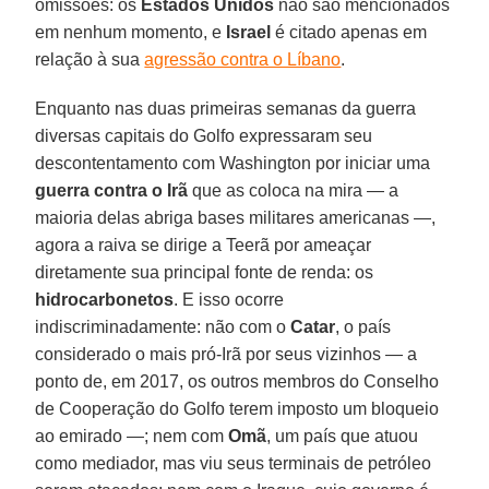
omissões: os
Estados Unidos
não são mencionados
em nenhum momento, e
Israel
é citado apenas em
relação à sua
agressão contra o Líbano
.
Enquanto nas duas primeiras semanas da guerra
diversas capitais do Golfo expressaram seu
descontentamento com Washington por iniciar uma
guerra contra o Irã
que as coloca na mira — a
maioria delas abriga bases militares americanas —,
agora a raiva se dirige a Teerã por ameaçar
diretamente sua principal fonte de renda: os
hidrocarbonetos
. E isso ocorre
indiscriminadamente: não com o
Catar
, o país
considerado o mais pró-Irã por seus vizinhos — a
ponto de, em 2017, os outros membros do Conselho
de Cooperação do Golfo terem imposto um bloqueio
ao emirado —; nem com
Omã
, um país que atuou
como mediador, mas viu seus terminais de petróleo