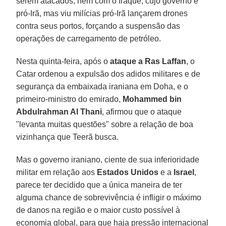
serem atacados; nem com o Iraque, cujo governo é
pró-Irã, mas viu milícias pró-Irã lançarem drones
contra seus portos, forçando a suspensão das
operações de carregamento de petróleo.
Nesta quinta-feira, após o
ataque a Ras Laffan
, o
Catar ordenou a expulsão dos adidos militares e de
segurança da embaixada iraniana em Doha, e o
primeiro-ministro do emirado,
Mohammed bin
Abdulrahman Al Thani
, afirmou que o ataque
"levanta muitas questões" sobre a relação de boa
vizinhança que Teerã busca.
Mas o governo iraniano, ciente de sua inferioridade
militar em relação aos
Estados Unidos
e a
Israel
,
parece ter decidido que a única maneira de ter
alguma chance de sobrevivência é infligir o máximo
de danos na região e o maior custo possível à
economia global, para que haja pressão internacional