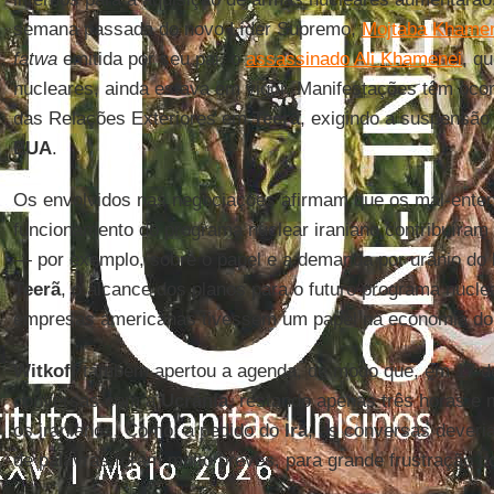
semana passada do novo Líder Supremo,
Mojtaba Khame
fatwa
emitida por seu pai, o
assassinado Ali Khamenei
, q
nucleares, ainda estava em vigor. Manifestações têm ocorr
das Relações Exteriores em
Teerã
, exigindo a suspensã
EUA
.
Os envolvidos nas negociações afirmam que os mal-enten
funcionamento do programa nuclear iraniano contribuíram
— por exemplo, sobre o papel e a demanda por urânio do
Teerã
, o alcance dos planos para o futuro programa nucle
empresas americanas tivessem um papel na economia do 
Witkoff
também apertou a agenda, de modo que, em 17 de
conversas com a
Ucrânia
, restando apenas três horas e
os iranianos. Como, a pedido do
Irã
, as conversas deveria
de palavras foram muito breves, para grande frustração do