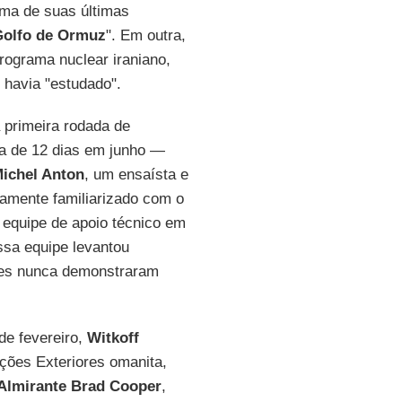
uma de suas últimas
Golfo de Ormuz
". Em outra,
ograma nuclear iraniano,
 havia "estudado".
 primeira rodada de
a de 12 dias em junho —
ichel Anton
, um ensaísta e
imamente familiarizado com o
equipe de apoio técnico em
sa equipe levantou
ões nunca demonstraram
de fevereiro,
Witkoff
ações Exteriores omanita,
Almirante Brad Cooper
,