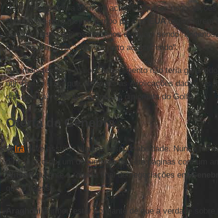
Os iranianos agora afirmam acreditar que as negociaçõe
subterfúgio para ganhar tempo para os
EUA
organizarem 
sua vez, disse que os iranianos estavam sendo "enganoso
que sempre havia "algo suspeito acontecendo".
“Ter mais tempo e maior conhecimento não teria garantido
útil. Posso dizer que, de todas as explicações dadas, os 
disseram a verdade”, afirma um diplomata do Golfo.
Oferta de Genebra
O
Irã
deve assumir alguma responsabilidade. Nunca tornou
o novo acordo, um documento de sete páginas com um an
Witkoff
durante a rodada final de negociações em
Geneb
que o fizesse.
Araghchi
afirmou estar confiante de que a verdade sobre