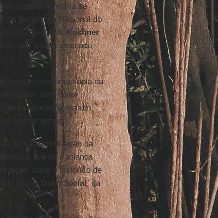
prio poderia revelá-la se
ro de Segurança Nacional do
siderou aceitável.
Kushner
do do que aquele assinado
ff
ficasse com uma cópia da
autoridades com maior
o, essa relutância era um
sim ganhar tempo.
ica de não proliferação da
eensível que os iranianos
ciação, dado o histórico de
rede social
Truth
Social
, da