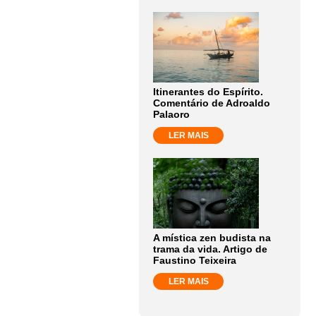
Itinerantes do Espírito.
Comentário de Adroaldo
Palaoro
LER MAIS
A mística zen budista na
trama da vida. Artigo de
Faustino Teixeira
LER MAIS