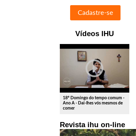
Vídeos IHU
play_circle_outline
18º Domingo do tempo comum -
Ano A - Dai-lhes vós mesmos de
comer
Revista ihu on-line