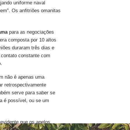
rajando uniforme naval
em”. Os anfitriões omanitas
ama
para as negociações
era composta por 10 altos
niões duraram três dias e
m contato constante com
.
ram não é apenas uma
ar retrospectivamente
mbém serve para saber se
a é possível, ou se um
é evidente que os apelos
. A suposta declaração da