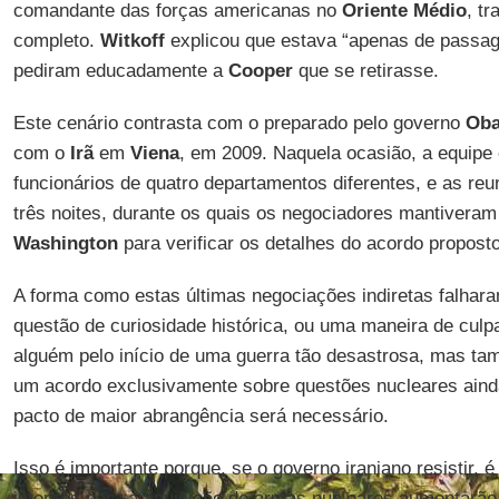
comandante das forças americanas no
Oriente
Médio
, t
completo.
Witkoff
explicou que estava “apenas de passag
pediram educadamente a
Cooper
que se retirasse.
Este cenário contrasta com o preparado pelo governo
Ob
com o
Irã
em
Viena
, em 2009. Naquela ocasião, a equipe 
funcionários de quatro departamentos diferentes, e as reu
três noites, durante os quais os negociadores mantivera
Washington
para verificar os detalhes do acordo proposto
A forma como estas últimas negociações indiretas falha
questão de curiosidade histórica, ou uma maneira de culp
alguém pelo início de uma guerra tão desastrosa, mas ta
um acordo exclusivamente sobre questões nucleares aind
pacto de maior abrangência será necessário.
Isso é importante porque, se o governo iraniano resistir, 
internos para a aquisição de armas nucleares aumentarão