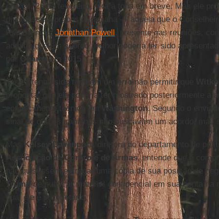
crucial, 26 de fevereiro, virá à tona em breve. Mas ele pró
divulgasse a proposta iraniana — aquela que o Conselhei
Reino Unido,
Jonathan Powell
, presente nas reuniões, con
admitiu que um acordo melhor poderia ter sido apresenta
por
Obama
em 2015.
Talvez tenha sido também um erro não permitir que
Witko
proposta, que ele poderia ter mostrado posteriormente a 
conhecimento técnico em
Washington
. Segundo o enviad
sinal de que os iranianos não buscavam um acordo, mas 
Mas
Kelsey Davenport
, diretora do departamento de polít
Associação de Controle de Armas
, entende que é compr
não quisessem entregar uma cópia de sua posição de nego
Trump
de publicar material confidencial em sua conta na 
qual ele é proprietário.