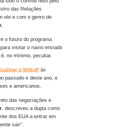
a sido o convite feito pelo
istro das Relações
m ele e com o genro de
n
.
e o futuro do programa
 para visitar o navio enviado
é, no mínimo, peculiar.
Kushner e Witkoff
às
no passado e deste ano, e
nses e americanos.
reto das negociações e
r
, descreveu a dupla como
ente dos EUA a entrar em
ente sair".