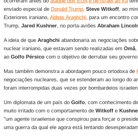
ocorreram antes do
ataque dos EUA e de Israel ao Irã
tenh
enviado especial de
Donald Trump
,
Steve
Witkoff
, ao min
Exteriores iraniano,
Abbas Araghchi
, para um encontro co
Trump,
Jared Kushner
, no porta-aviões
Abraham Lincol
A ideia de que
Araghchi
abandonaria as negociações sobr
nuclear iraniano, que estavam sendo realizadas em
Omã
,
ao
Golfo Pérsico
com o objetivo de derrubar seu governo 
Mas também demonstra a abordagem pouco ortodoxa de
negociações nucleares, que se estenderam ao longo do a
foram interrompidas duas vezes por bombardeios israele
Um diplomata de um país do
Golfo
, com conhecimento di
muito irritado com o comportamento de
Witkoff
e
Kushne
"um agente israelense que conspirou para forçar o presid
uma guerra da qual ele agora está tentando desesperadam