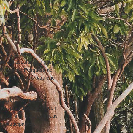
nei
, não mencionou se a
ue proibia o uso de armas
ido em frente ao Ministério
o das negociações com os
didos sobre o
 para a escalada da guerra
Reator de Pesquisa de
ar ou as ofertas para que
país.
 fevereiro, manteve
 meia para discussões com
m ser indiretas, as trocas
s participantes.