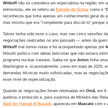
Witkoff
não se considera um especialista na região; em 
entrevistas, ele se referiu ao
Estreito de Ormuz
como o "
reconheceu que tinha apenas um conhecimento geral do pr
mas insistiu que era "competente para discuti-lo" porque o
Talvez tenha sido esse o caso, mas nas cinco sessões da
negociações realizadas no ano passado — antes da guerr
Witkoff
mal tomou notas e foi acompanhado apenas por
M
filósofo político com ideias belicistas que não estava int
programa nuclear iraniano. Sabia-se que
Anton
tinha uma 
Washington e, ocasionalmente, como em maio de 2025, es
demandas técnicas muito sofisticadas, mas as negociaç
esse nível de especialização.
Quando as negociações foram retomadas em
Omã
, em 6 
quebrou o protocolo e, para surpresa do Ministro das Rel
Badr bin Hamad Al Busaidi
, apareceu em
Mascate
com o