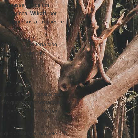
s não passaram de um
sua marinha.
Wikoff
, por
s", propensos a "truques" e
 o acordo, mas teria sido
iranianos geralmente
 pública sua proposta para
exo que foi apresentado a
ra
, apesar dos apelos para
 o que aconteceu naquele dia