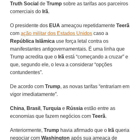
Truth Social
de
Trump
sobre as tarifas aos parceiros
comerciais do
Irã
.
O presidente dos
EUA
ameaçou repetidamente
Teerã
com
ação militar dos Estados Unidos
caso a
República Islâmica
use força letal contra os
manifestantes antigovernamentais. É uma linha que
Trump acredita que o
Irã
está “começando a cruzar” e
que, segundo ele, o leva a considerar “opções
contundentes”.
De acordo com
Trump
, as novas tarifas “entrariam em
vigor imediatamente”.
China
,
Brasil
,
Turquia
e
Rússia
estão entre as
economias que fazem negócios com
Teerã
.
Anteriormente,
Trump
havia afirmado que o
Irã
queria
negociar com
Washington
após sua ameaça de