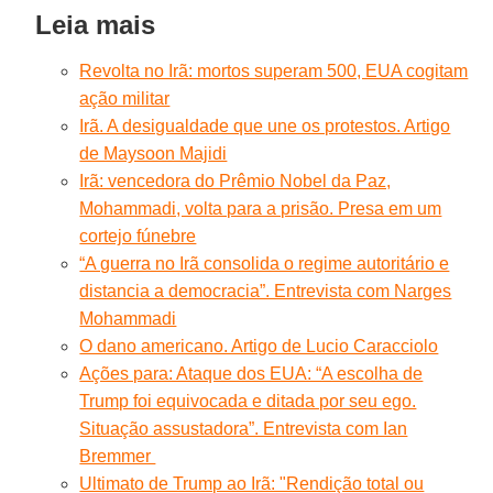
Leia mais
Revolta no Irã: mortos superam 500, EUA cogitam
ação militar
Irã. A desigualdade que une os protestos. Artigo
de Maysoon Majidi
Irã: vencedora do Prêmio Nobel da Paz,
Mohammadi, volta para a prisão. Presa em um
cortejo fúnebre
“A guerra no Irã consolida o regime autoritário e
distancia a democracia”. Entrevista com Narges
Mohammadi
O dano americano. Artigo de Lucio Caracciolo
Ações para: Ataque dos EUA: “A escolha de
Trump foi equivocada e ditada por seu ego.
Situação assustadora”. Entrevista com Ian
Bremmer
Ultimato de Trump ao Irã: "Rendição total ou