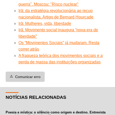
guerra". Moscou: "Risco nuclear"
Irã: da estratégia revolucionária ao recuo
nacionalista. Artigo de Bernard Hourcade
Irã: Mulheres, vida, liberdade
Irã. Movimento social inaugura “nova era de
liberdade”
Os “Movimentos Sociais” já mudaram. Resta
correr atrás
A fraqueza teórica dos movimentos sociais e a
perda de massa das instituições organizadas
⚠️
Comunicar erro
NOTÍCIAS RELACIONADAS
Poesia e mística: o silêncio como origem e destino. Entrevista