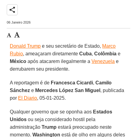
share
06 Janeiro 2026
Donald Trump
e seu secretário de Estado,
Marco
Rubio
, ameaçaram diretamente
Cuba
,
Colômbia
e
México
após atacarem ilegalmente a
Venezuela
e
derrubarem seu presidente.
A reportagem é de
Francesca
Cicardi
,
Camilo
Sánchez
e
Mercedes López San
Miguel
, publicada
por
El Diario
, 05-01-2025.
Qualquer governo que se oponha aos
Estados
Unidos
ou seja considerado hostil pela
administração
Trump
estará preocupado neste
momento.
Washington
está de olho em alguns deles