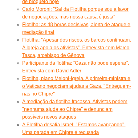
de bloqueio hoje
Carlo Moroni: "Saí da Flotilha porque sou a favor
de negociações, mas nossa causa é justa"
Flotilha: as 48 horas decisivas, alerta de ataque e
mediação final
Flotilha: "Apesar dos riscos, os barcos continuam.
A Igreja apoia os ativistas". Entrevista com Marco
Tasca, arcebispo de Gênova
Participante da flotilha: “Gaza não pode esperar”.
Entrevista com David Adler
Flotilha, plano Meloni-Igreja. A primeira-ministra e
o Vaticano negociam ajudas a Gaza. "Entreguem-
nas no Chipre"
A mediação da flotilha fracassa. Ativistas pedem
"nenhuma ajuda ao Chipre" e denunciam
possíveis novos ataques
A Flotilha desafia Israel: "Estamos avançando".
Uma parada em Chipre é recusada